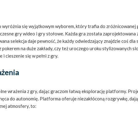
no wyróżnia się wyjątkowym wyborem, który trafia do zróżnicowanej 
łczesne gry wideo i gry stołowe. Każda gra została zaprojektowana 
owana selekcja daje pewność, że każdy odwiedzający znajdzie coś dla 
ch z pokerem na duże zakłady, czy też uroczego uroku stylizowanych
 cieszenie się w pełni z gry.
ażenia
ólne wrażenia z gry, dając graczom łatwą eksplorację platformy. Pro
chęca do autonomię. Platforma oferuje niezakłóconą rozgrywkę, da
nej atmosfery, to: