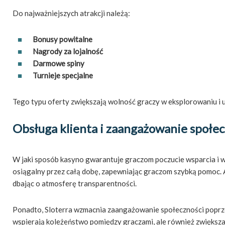
Do najważniejszych atrakcji należą:
Bonusy powitalne
Nagrody za lojalność
Darmowe spiny
Turnieje specjalne
Tego typu oferty zwiększają wolność graczy w eksplorowaniu i u
Obsługa klienta i zaangażowanie społec
W jaki sposób kasyno gwarantuje graczom poczucie wsparcia i w
osiągalny przez całą dobę, zapewniając graczom szybką pomoc.
dbając o atmosferę transparentności.
Ponadto, Sloterra wzmacnia zaangażowanie społeczności poprze
wspierają koleżeństwo pomiędzy graczami, ale również zwiększaj