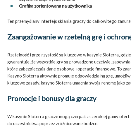
Grafika zorientowana na użytkownika
Ten przemyślany interfejs skłania graczy do całkowitego zanurz
Zaangażowanie w rzetelną grę i ochron
Rzetelność i przejrzystość są kluczowe w kasynie Sloterra, gdz
gwarantuje, że wszystkie gry są prowadzone uczciwie, zapewnia
które zabezpieczają dane osobowe i operacje finansowe. To zaa
Kasyno Sloterra aktywnie promuje odpowiedzialną grę, umożliwia
kluczowe zasady, kasyno Sloterra umacnia swoją renomę jako za
Promocje i bonusy dla graczy
W kasynie Sloterra gracze mogą czerpać z szerokiej gamy ofert i
do uczestnictwa poprzez zróżnicowane bodźce.