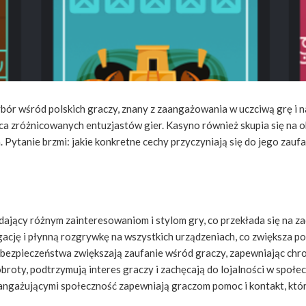
bór wśród polskich graczy, znany z zaangażowania w uczciwą grę i
ęca zróżnicowanych entuzjastów gier. Kasyno również skupia się na o
Pytanie brzmi: jakie konkretne cechy przyczyniają się do jego zauf
ający różnym zainteresowaniom i stylom gry, co przekłada się na z
ację i płynną rozgrywkę na wszystkich urządzeniach, co zwiększa po
 bezpieczeństwa zwiększają zaufanie wśród graczy, zapewniając chr
roty, podtrzymują interes graczy i zachęcają do lojalności w społec
angażującymi społeczność zapewniają graczom pomoc i kontakt, któr