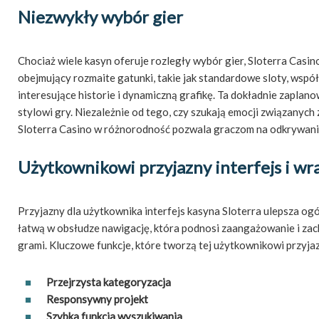
Niezwykły wybór gier
Chociaż wiele kasyn oferuje rozległy wybór gier, Sloterra Casi
obejmujący rozmaite gatunki, takie jak standardowe sloty, wspó
interesujące historie i dynamiczną grafikę. Ta dokładnie zaplan
stylowi gry. Niezależnie od tego, czy szukają emocji związany
Sloterra Casino w różnorodność pozwala graczom na odkrywanie i
Użytkownikowi przyjazny interfejs i wr
Przyjazny dla użytkownika interfejs kasyna Sloterra ulepsza og
łatwą w obsłudze nawigację, która podnosi zaangażowanie i za
grami. Kluczowe funkcje, które tworzą tej użytkownikowi przyjaz
Przejrzysta kategoryzacja
Responsywny projekt
Szybka funkcja wyszukiwania