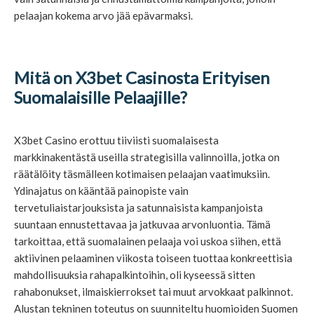
pelaajan kokema arvo jää epävarmaksi.
Mitä on X3bet Casinosta Erityisen
Suomalaisille Pelaajille?
X3bet Casino erottuu tiiviisti suomalaisesta
markkinakentästä useilla strategisilla valinnoilla, jotka on
räätälöity täsmälleen kotimaisen pelaajan vaatimuksiin.
Ydinajatus on kääntää painopiste vain
tervetuliaistarjouksista ja satunnaisista kampanjoista
suuntaan ennustettavaa ja jatkuvaa arvonluontia. Tämä
tarkoittaa, että suomalainen pelaaja voi uskoa siihen, että
aktiivinen pelaaminen viikosta toiseen tuottaa konkreettisia
mahdollisuuksia rahapalkintoihin, oli kyseessä sitten
rahabonukset, ilmaiskierrokset tai muut arvokkaat palkinnot.
Alustan tekninen toteutus on suunniteltu huomioiden Suomen