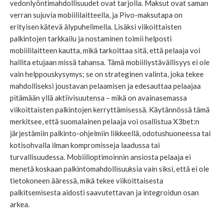
vedonlyöntimahdollisuudet ovat tarjolla. Maksut ovat saman
verran sujuvia mobiililaitteella, ja Pivo-maksutapa on
erityisen kätevä älypuhelimella. Lisäksi viikoittaisten
palkintojen tarkkailu ja nostaminen toimii helposti
mobiililaitteen kautta, mikä tarkoittaa sitä, että pelaaja voi
hallita etujaan missä tahansa. Tämä mobiiliystävällisyys ei ole
vain helppouskysymys; se on strateginen valinta, joka tekee
mahdolliseksi joustavan pelaamisen ja edesauttaa pelaajaa
pitämään yllä aktiivisuutensa – mikä on avainasemassa
viikoittaisten palkintojen kerryttämisessä. Käytännössä tämä
merkitsee, että suomalainen pelaaja voi osallistua X3bet:n
järjestämiin palkinto-ohjelmiin liikkeellä, odotushuoneessa tai
kotisohvalla ilman kompromisseja laadussa tai
turvallisuudessa. Mobiilioptimoinnin ansiosta pelaaja ei
menetä koskaan palkintomahdollisuuksia vain siksi, että ei ole
tietokoneen ääressä, mikä tekee viikoittaisesta
palkitsemisesta aidosti saavutettavan ja integroidun osan
arkea.