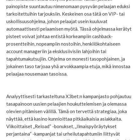
painopiste suuntautuu nimenomaan pysyvän pelaajan eduksi
tarkoitettuihin tarjouksiin. Keskeinen osa tätä on VIP- tai
uskollisuusohjelma, johon pelaajat usein kuuluvat
automaattisesti pelaamisen myötä. Tässä ohjelmassa kerätyt
pisteet voivat johtaa entistä korkeampiin cashback-
prosentteihin, nopeampiin nostoihin, henkilökohtaiseen
account manageriin ja eksklusiivisiin lahjoihin tai
tapahtumakutsujiin. Ohjelma on monesti tasopohjainen, ja
jokainen taso tarjoaa yhä arvokkaampia etuja, mikä innostaa
pelaajaa nousemaan tasoissa.
Analyyttisesti tarkasteltuna X3bet:n kampanjasto pohjautuu
tasapainoon uusien pelaajien houkuttelemisen ja olemassa
olevien pitämisen välillä. Tämä on tervettä strategiaa, joka
näyttää, että kasino kunnioittaa pitkäaikaisia asiakkaita.
Viikoittaiset „Reload“ -bonukset, „Ilmaispyöräytykset
perjantaina“ -kampanjat tai urheilutapahtumiin liittyvät