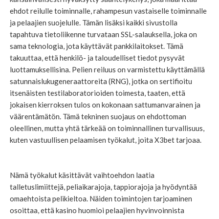
ehdot reilulle toiminnalle, rahampesun vastaiselle toiminnalle
ja pelaajien suojelulle. Tämän lisäksi kaikki sivustolla
tapahtuva tietoliikenne turvataan SSL-salauksella, joka on
sama teknologia, jota käyttävät pankkilaitokset. Tämä
takuuttaa, että henkilö- ja taloudelliset tiedot pysyvät
luottamuksellisina. Pelien reiluus on varmistettu käyttämällä
satunnaislukugeneraattoreita (RNG), jotka on sertifioitu
itsenäisten testilaboratorioiden toimesta, taaten, että
jokaisen kierroksen tulos on kokonaan sattumanvarainen ja
väärentämätön. Tämä tekninen suojaus on ehdottoman
oleellinen, mutta yhtä tärkeää on toiminnallinen turvallisuus,
kuten vastuullisen pelaamisen työkalut, joita X3bet tarjoaa.
Nämä työkalut käsittävät vaihtoehdon laatia
talletuslimiittejä, peliaikarajoja, tappiorajoja ja hyödyntää
omaehtoista pelikieltoa. Näiden toimintojen tarjoaminen
osoittaa, että kasino huomioi pelaajien hyvinvoinnista