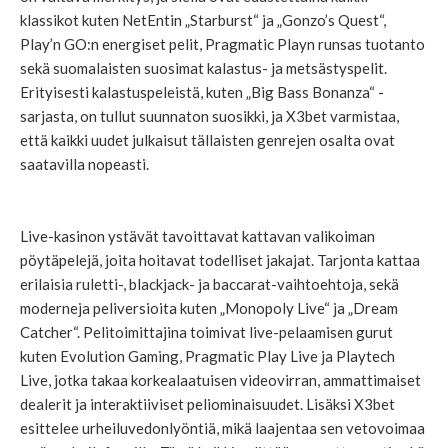
klassikot kuten NetEntin „Starburst“ ja „Gonzo’s Quest“,
Play’n GO:n energiset pelit, Pragmatic Playn runsas tuotanto
sekä suomalaisten suosimat kalastus- ja metsästyspelit.
Erityisesti kalastuspeleistä, kuten „Big Bass Bonanza“ -
sarjasta, on tullut suunnaton suosikki, ja X3bet varmistaa,
että kaikki uudet julkaisut tällaisten genrejen osalta ovat
saatavilla nopeasti.
Live-kasinon ystävät tavoittavat kattavan valikoiman
pöytäpelejä, joita hoitavat todelliset jakajat. Tarjonta kattaa
erilaisia ruletti-, blackjack- ja baccarat-vaihtoehtoja, sekä
moderneja peliversioita kuten „Monopoly Live“ ja „Dream
Catcher“. Pelitoimittajina toimivat live-pelaamisen gurut
kuten Evolution Gaming, Pragmatic Play Live ja Playtech
Live, jotka takaa korkealaatuisen videovirran, ammattimaiset
dealerit ja interaktiiviset peliominaisuudet. Lisäksi X3bet
esittelee urheiluvedonlyöntiä, mikä laajentaa sen vetovoimaa