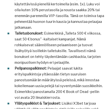
käytettävissä pienellä kertoimella (esim. 1x). Luku voi
olla kuten 10% perustasolla ja nousta saakka 20% tai
enemmän paremmilla VIP-tasoilla. Tämä on toimiva tapa
pehmentää huonon tuurin kausia ja kannustaa pelaajaa
jatkamaan.
Talletusbonukset:
Esimerkkinä „Talleta 500 € viikossa,
saat 50 € bonus“ -kaltaiset kampanjat. Nämä
rohkaisevat säännölliseen pelaamiseen ja tuovat
lisähyötyä isoillekin talletuksille. Tavallisesti nämä
bonukset on tehty täydentämään cashbackia, tarjoten
monipuolisen hyödyn eri pelaajille.
Pelipanospalkinnot:
Pelaajat saavat lukita
erityispalkintoja yltäessään tietyn suuruisen
panostusmäärän määrätyissä peleissä, mikä innostaa
kokeilemaan uusia pelejä tai syventymään suosikkeihin.
Esimerkiksi panostamalla 200 € Book of Dead -peliin
voi avata 20 ilmaiskierrosta.
Yllätyspalkkiot & Tarjoukset:
Lisäksi X3bet tarjoaa