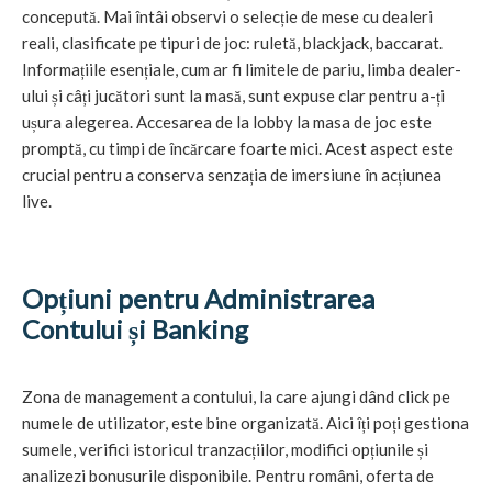
concepută. Mai întâi observi o selecție de mese cu dealeri
reali, clasificate pe tipuri de joc: ruletă, blackjack, baccarat.
Informațiile esențiale, cum ar fi limitele de pariu, limba dealer-
ului și câți jucători sunt la masă, sunt expuse clar pentru a-ți
ușura alegerea. Accesarea de la lobby la masa de joc este
promptă, cu timpi de încărcare foarte mici. Acest aspect este
crucial pentru a conserva senzația de imersiune în acțiunea
live.
Opțiuni pentru Administrarea
Contului și Banking
Zona de management a contului, la care ajungi dând click pe
numele de utilizator, este bine organizată. Aici îți poți gestiona
sumele, verifici istoricul tranzacțiilor, modifici opțiunile și
analizezi bonusurile disponibile. Pentru români, oferta de