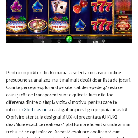
Pentru un jucător din România, a selecta un casino online
presupune să analizezi mult mai mult decât doar lista de jocuri.
Cum te percepi explorând pe site, cât de repede găsești ce
cauți și cât de transparent sunt explicate lucrurile fac
diferența dintre o simplă vizită și motivul pentru care te
întorci.
x3bet casino
a câștigat un prestigiu pe piața noastră.
O privire atentă la designul și UX-ul prezentată (UI/UX)
dezvăluie exact ce realizează platforma eficient și unde ar mai
trebui să se optimizeze. Această evaluare analizează cum