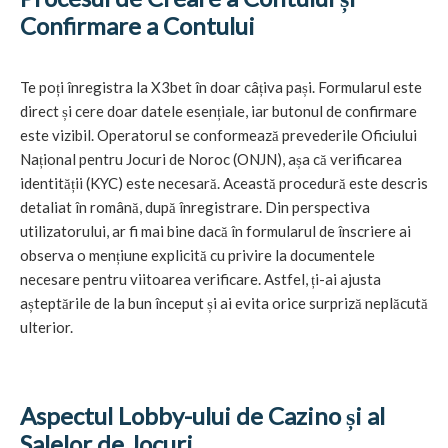
Confirmare a Contului
Te poți înregistra la X3bet în doar câțiva pași. Formularul este
direct și cere doar datele esențiale, iar butonul de confirmare
este vizibil. Operatorul se conformează prevederile Oficiului
Național pentru Jocuri de Noroc (ONJN), așa că verificarea
identității (KYC) este necesară. Această procedură este descris
detaliat în română, după înregistrare. Din perspectiva
utilizatorului, ar fi mai bine dacă în formularul de înscriere ai
observa o mențiune explicită cu privire la documentele
necesare pentru viitoarea verificare. Astfel, ți-ai ajusta
așteptările de la bun început și ai evita orice surpriză neplăcută
ulterior.
Aspectul Lobby-ului de Cazino și al
Salelor de Jocuri