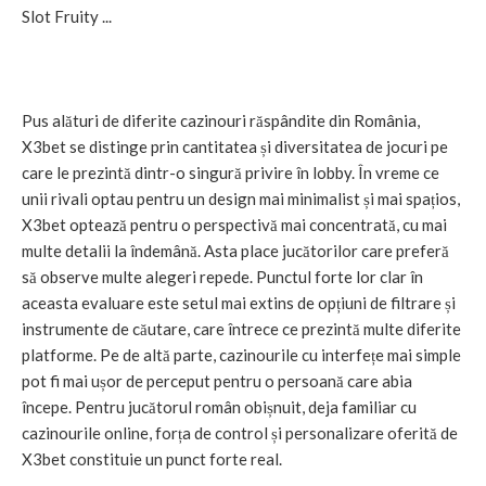
Pus alături de diferite cazinouri răspândite din România,
X3bet se distinge prin cantitatea și diversitatea de jocuri pe
care le prezintă dintr-o singură privire în lobby. În vreme ce
unii rivali optau pentru un design mai minimalist și mai spațios,
X3bet optează pentru o perspectivă mai concentrată, cu mai
multe detalii la îndemână. Asta place jucătorilor care preferă
să observe multe alegeri repede. Punctul forte lor clar în
aceasta evaluare este setul mai extins de opțiuni de filtrare și
instrumente de căutare, care întrece ce prezintă multe diferite
platforme. Pe de altă parte, cazinourile cu interfețe mai simple
pot fi mai ușor de perceput pentru o persoană care abia
începe. Pentru jucătorul român obișnuit, deja familiar cu
cazinourile online, forța de control și personalizare oferită de
X3bet constituie un punct forte real.