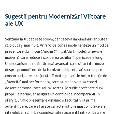
Sugestii pentru Modernizări Viitoare
ale UX
Senzația la X3bet este solidă, dar câteva îmbunătățiri ar putea
să o ducă și mai mult. Ar fi folositor să implementeze un mod de
prezentare „luminoasă/închisă” (light/dark mode), o nevoie
modernă care reduce încordarea ochilor în perioadele lungi.
Un mecanism de notificări mai avansat, care să te informeze
despre promoții noi de la furnizorii tăi preferați sau despre
concursuri, ar păstra jucătorii mai implicați. În hol, o funcție de
„favorite” mai performantă, care să-ți dea voie să creezi
dosare personalizate sau să sortezi jocurile preferate după
propriile norme, ar asigura un control de incomparabil. În
sfârșit, un mic prezentare dinamic și facultativ la prima
autentificare, care să arate caracteristicile mai complexe ale
site-ului, ar schimba complexitatea aparentă într-o ilustrare