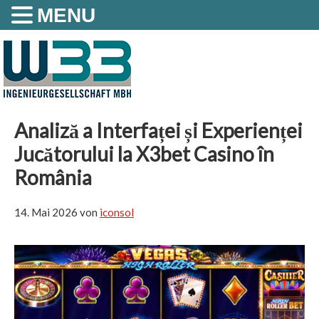
MENU
Analiză a Interfaței și Experienței
Jucătorului la X3bet Casino în
România
14. Mai 2026
von
iconsol