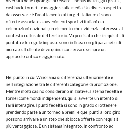
diversità delle tipologie di reward – bonus match, giri gratis,
cashback, tornei – è maggiore alla media. Un diverso aspetto
da osservare è l’adattamento al target italiano: ci sono
offerte associate a avvenimenti sportivi italiani o a
celebrazioni nazionali, un elemento che evidenzia interesse al
contesto culturale del territorio. Va precisato che i requisiti di
puntata e le regole imposte sono in linea con gli parametri di
mercato. Il cliente deve quindi conservare sempre un
approccio critico e aggiornato.
Nel punto in cui Winorama si differenzia ulteriormente è
nell’integrazione tra le differenti categorie di promozione.
Mentre molti casino considerano iniziative, sistema fedeltà e
tornei come mondi indipendenti, qui si avverte un intento di
farli interagire. I punti fedeltà si sono in grado di ottenere
prendendo parte a un torneo a premi, e quei punti a loro giro
possono arrivare a un step che sblocca offerte con requisiti
più vantaggiose. È un sistema integrato. In confronto ad