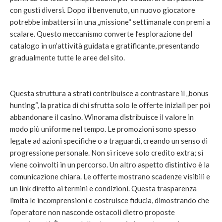
con gusti diversi. Dopo il benvenuto, un nuovo giocatore
potrebbe imbattersi in una „missione“ settimanale con premi a
scalare. Questo meccanismo converte l’esplorazione del
catalogo in un’attività guidata e gratificante, presentando
gradualmente tutte le aree del sito.
Questa struttura a strati contribuisce a contrastare il „bonus
hunting“, la pratica di chi sfrutta solo le offerte iniziali per poi
abbandonare il casino. Winorama distribuisce il valore in
modo più uniforme nel tempo. Le promozioni sono spesso
legate ad azioni specifiche o a traguardi, creando un senso di
progressione personale. Non si riceve solo credito extra; si
viene coinvolti in un percorso. Un altro aspetto distintivo è la
comunicazione chiara. Le offerte mostrano scadenze visibili e
un link diretto ai termini e condizioni. Questa trasparenza
limita le incomprensioni e costruisce fiducia, dimostrando che
l’operatore non nasconde ostacoli dietro proposte