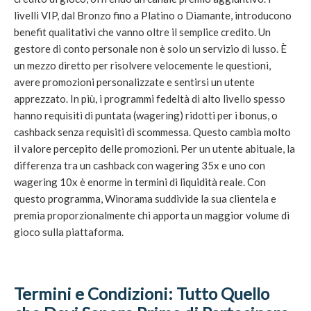
livelli VIP, dal Bronzo fino a Platino o Diamante, introducono
benefit qualitativi che vanno oltre il semplice credito. Un
gestore di conto personale non è solo un servizio di lusso. È
un mezzo diretto per risolvere velocemente le questioni,
avere promozioni personalizzate e sentirsi un utente
apprezzato. In più, i programmi fedeltà di alto livello spesso
hanno requisiti di puntata (wagering) ridotti per i bonus, o
cashback senza requisiti di scommessa. Questo cambia molto
il valore percepito delle promozioni. Per un utente abituale, la
differenza tra un cashback con wagering 35x e uno con
wagering 10x è enorme in termini di liquidità reale. Con
questo programma, Winorama suddivide la sua clientela e
premia proporzionalmente chi apporta un maggior volume di
gioco sulla piattaforma.
Termini e Condizioni: Tutto Quello