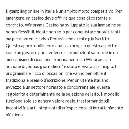
Il gambling online in Italia è un ambito molto competitivo. Per
emergere, un casino deve offrire qualcosa di costante e
concreto. Winorama Casino ha sviluppato la sua immagine su
bonus flessibili, ideate non solo per conquistare nuovi utenti
ma per mantenere vivo l’entusiasmo di chi è già iscritto.
Questo approfondimento analizza proprio questo aspetto:
come un gestore può evolvere le promozioni saltuarie in un
meccanismo di ricompense permanente. In Winorama, la
nozione di „bonus giornaliero“ è stata elevata a principio. Il
programma è ricco di occasioni che vanno ben oltre il
tradizionale premio d’iscrizione. Per un utente italiano,
avvezzo a un settore normato e concorrenziale, questa
regolarità è determinante nella selezione del sito. Il modello
funziona solo se genera valore reale, trasformando gli
incentivi in parti integranti di un’esperienza di intrattenimento
più piena.