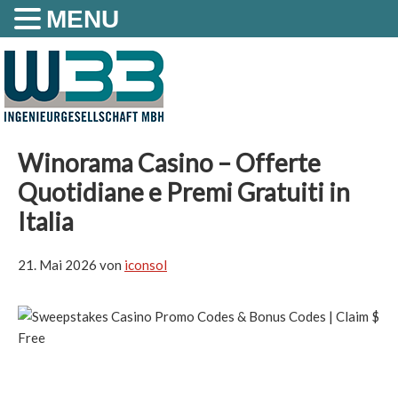
MENU
Winorama Casino – Offerte
Quotidiane e Premi Gratuiti in
Italia
21. Mai 2026
von
iconsol