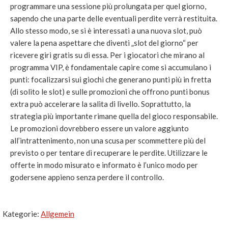
programmare una sessione più prolungata per quel giorno,
sapendo che una parte delle eventuali perdite verrà restituita.
Allo stesso modo, se si è interessati a una nuova slot, può
valere la pena aspettare che diventi „slot del giorno“ per
ricevere giri gratis su di essa. Per i giocatori che mirano al
programma VIP, è fondamentale capire come si accumulano i
punti: focalizzarsi sui giochi che generano punti più in fretta
(di solito le slot) e sulle promozioni che offrono punti bonus
extra può accelerare la salita di livello. Soprattutto, la
strategia più importante rimane quella del gioco responsabile.
Le promozioni dovrebbero essere un valore aggiunto
all’intrattenimento, non una scusa per scommettere più del
previsto o per tentare di recuperare le perdite. Utilizzare le
offerte in modo misurato e informato è l’unico modo per
godersene appieno senza perdere il controllo.
Kategorie:
Allgemein