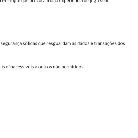
m Portugal que procuram uma experiência de jogo sem
 segurança sólidas que resguardam as dados e transações dos
is e inacessíveis a outros não permitidos.