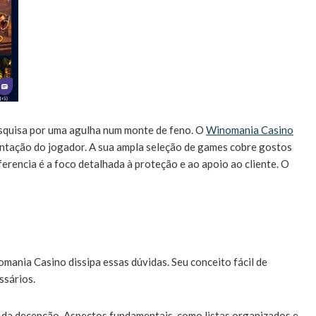
esquisa por uma agulha num monte de feno. O
Winomania Casino
ntação do jogador. A sua ampla seleção de games cobre gostos
erencia é a foco detalhada à proteção e ao apoio ao cliente. O
mania Casino dissipa essas dúvidas. Seu conceito fácil de
ssários.
z da decepção. Aspectos fundamentais, como listas organizados e