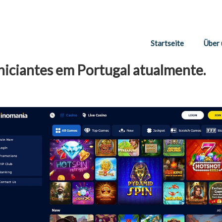
Startseite
Über 
niciantes em Portugal atualmente.