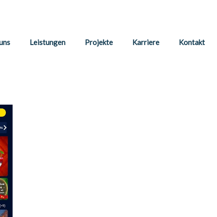
uns
Leistungen
Projekte
Karriere
Kontakt