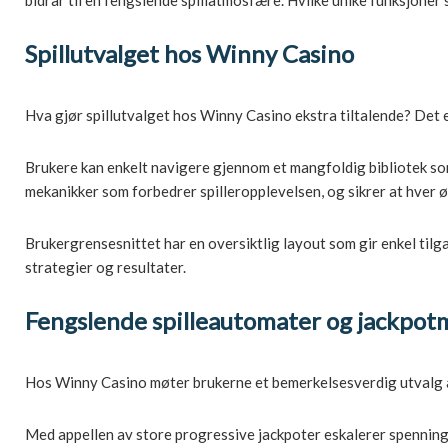
bidrar til en fengslende spillatmosfære. Hvilke unike funksjoner
Spillutvalget hos Winny Casino
Hva gjør spillutvalget hos Winny Casino ekstra tiltalende? Det 
Brukere kan enkelt navigere gjennom et mangfoldig bibliotek som 
mekanikker som forbedrer spilleropplevelsen, og sikrer at hver øk
Brukergrensesnittet har en oversiktlig layout som gir enkel til
strategier og resultater.
Fengslende spilleautomater og jackpot
Hos Winny Casino møter brukerne et bemerkelsesverdig utvalg av
Med appellen av store progressive jackpoter eskalerer spenninge