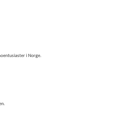
inoentusiaster i Norge.
en.