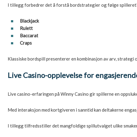
I tillegg forbedrer det å forstå bordstrategier og følge spilleret
Blackjack
Rulett
Baccarat
Craps
Klassiske bordspill presenterer en kombinasjon av arv, strategi o
Live Casino-opplevelse for engasjerende
Live casino-erfaringen på Winny Casino gir spillerne en oppsluke
Med interaksjon med kortgiveren i sanntid kan deltakerne engas
I tillegg tilfredsstiller det mangfoldige spillutvalget ulike smaker