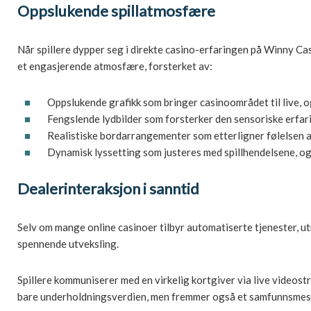
Oppslukende spillatmosfære
Når spillere dypper seg i direkte casino-erfaringen på Winny Cas
et engasjerende atmosfære, forsterket av:
Oppslukende grafikk som bringer casinoområdet til live, og f
Fengslende lydbilder som forsterker den sensoriske erfaring
Realistiske bordarrangementer som etterligner følelsen av 
Dynamisk lyssetting som justeres med spillhendelsene, og dr
Dealerinteraksjon i sanntid
Selv om mange online casinoer tilbyr automatiserte tjenester, ut
spennende utveksling.
Spillere kommuniserer med en virkelig kortgiver via live videos
bare underholdningsverdien, men fremmer også et samfunnsmessi