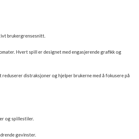
ivt brukergrensesnitt.
tomater. Hvert spill er designet med engasjerende grafikk og
et reduserer distraksjoner og hjelper brukerne med å fokusere på
 og spillestiler.
ndrende gevinster.