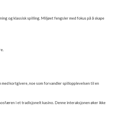
ing og klassisk spilling. Miljøet fengsler med fokus på å skape
re.
 med kortgivere, noe som forvandler spillopplevelsen til en
osfæren i et tradisjonelt kasino. Denne interaksjonen øker ikke