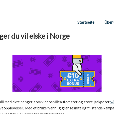
Startseite
Über 
er du vil elske i Norge
ill med ekte penger, som videospilleautomater og store jackpoter
w
e liveopplevelser. Med et brukervennlig grensesnitt og fristende ka