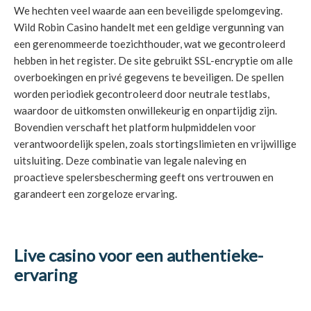
We hechten veel waarde aan een beveiligde spelomgeving.
Wild Robin Casino handelt met een geldige vergunning van
een gerenommeerde toezichthouder, wat we gecontroleerd
hebben in het register. De site gebruikt SSL-encryptie om alle
overboekingen en privé gegevens te beveiligen. De spellen
worden periodiek gecontroleerd door neutrale testlabs,
waardoor de uitkomsten onwillekeurig en onpartijdig zijn.
Bovendien verschaft het platform hulpmiddelen voor
verantwoordelijk spelen, zoals stortingslimieten en vrijwillige
uitsluiting. Deze combinatie van legale naleving en
proactieve spelersbescherming geeft ons vertrouwen en
garandeert een zorgeloze ervaring.
Live casino voor een authentieke-
ervaring