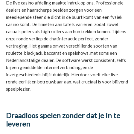
De live casino afdeling maakte indruk op ons. Professionele
dealers en haarscherpe beelden zorgen voor een
meeslepende sfeer die dicht in de buurt komt van een fysiek
casino komt. De limieten aan tafels variëren, zodat zowel
casual spelers als high rollers aan hun trekken komen. Tijdens
onze ronde verliep de chatinteractie perfect, zonder
vertraging. Het gamma omvat verschillende soorten van
roulette, blackjack, baccarat en spelshows, met soms een
Nederlandstalige dealer. De software werkt consistent, zelfs
bij een gemiddelde internetverbinding, en de
inzetgeschiedenis blijft duidelijk. Hierdoor voelt elke live
ronde eerlijk en betrouwbaar aan, wat cruciaal is voor blijvend
speelplezier.
Draadloos spelen zonder dat je in te
leveren