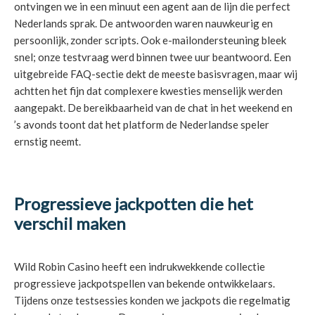
ontvingen we in een minuut een agent aan de lijn die perfect
Nederlands sprak. De antwoorden waren nauwkeurig en
persoonlijk, zonder scripts. Ook e-mailondersteuning bleek
snel; onze testvraag werd binnen twee uur beantwoord. Een
uitgebreide FAQ-sectie dekt de meeste basisvragen, maar wij
achtten het fijn dat complexere kwesties menselijk werden
aangepakt. De bereikbaarheid van de chat in het weekend en
’s avonds toont dat het platform de Nederlandse speler
ernstig neemt.
Progressieve jackpotten die het
verschil maken
Wild Robin Casino heeft een indrukwekkende collectie
progressieve jackpotspellen van bekende ontwikkelaars.
Tijdens onze testsessies konden we jackpots die regelmatig