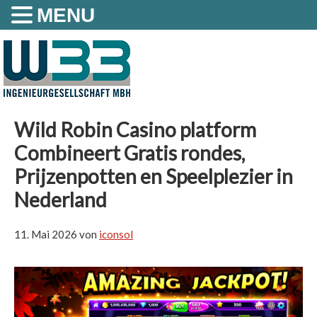
MENU
Wild Robin Casino platform
Combineert Gratis rondes,
Prijzenpotten en Speelplezier in
Nederland
11. Mai 2026
von
iconsol