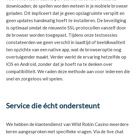
downloaden; de spellen worden meteen in je mobiele browser
geladen. Dit impliceert dat je geen opslagruimte verspilt en
geen updates handmatig hoeft te installeren. De beveiliging
is optimaal omdat de nieuwste SSL-protocollen vanzelf door
de browser worden toegepast. Tijdens onze testsessies
constateerden we geen verschil in laadtijd of beeldkwaliteit
ten opzichte van een native app, wat de browseroptie nog
overtuigender maakt. Verder werkt de ervaring hetzelfde op
iOS en Android, zonder dat je hoeft na te denken over
compatibiliteit. We raden deze methode aan voor iedereen die
snel en zorgeloos wil spelen.
Service die écht ondersteunt
We hebben de klantendienst van Wild Robin Casino meerdere
keren aangesproken met specifieke vragen. Via de live chat