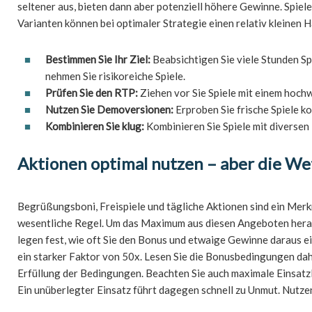
seltener aus, bieten dann aber potenziell höhere Gewinne. Spiele
Varianten können bei optimaler Strategie einen relativ kleinen 
Bestimmen Sie Ihr Ziel:
Beabsichtigen Sie viele Stunden Sp
nehmen Sie risikoreiche Spiele.
Prüfen Sie den RTP:
Ziehen vor Sie Spiele mit einem hoch
Nutzen Sie Demoversionen:
Erproben Sie frische Spiele k
Kombinieren Sie klug:
Kombinieren Sie Spiele mit diversen 
Aktionen optimal nutzen – aber die W
Begrüßungsboni, Freispiele und tägliche Aktionen sind ein Merkm
wesentliche Regel. Um das Maximum aus diesen Angeboten hera
legen fest, wie oft Sie den Bonus und etwaige Gewinne daraus ein
ein starker Faktor von 50x. Lesen Sie die Bonusbedingungen dah
Erfüllung der Bedingungen. Beachten Sie auch maximale Einsatzl
Ein unüberlegter Einsatz führt dagegen schnell zu Unmut. Nutze