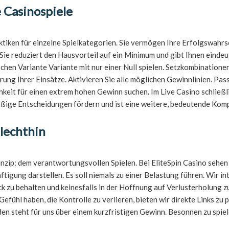
 Casinospiele
ken für einzelne Spielkategorien. Sie vermögen Ihre Erfolgswahrsche
 Sie reduziert den Hausvorteil auf ein Minimum und gibt Ihnen eind
chen Variante Variante mit nur einer Null spielen. Setzkombinationen
ung Ihrer Einsätze. Aktivieren Sie alle möglichen Gewinnlinien. Passe
chkeit für einen extrem hohen Gewinn suchen. Im Live Casino schließl
äßige Entscheidungen fördern und ist eine weitere, bedeutende Kom
hlechthin
nzip: dem verantwortungsvollen Spielen. Bei EliteSpin Casino sehen 
ftigung darstellen. Es soll niemals zu einer Belastung führen. Wir i
ick zu behalten und keinesfalls in der Hoffnung auf Verlusterholung z
Gefühl haben, die Kontrolle zu verlieren, bieten wir direkte Links z
en steht für uns über einem kurzfristigen Gewinn. Besonnen zu spiel