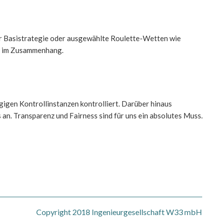
 der Basistrategie oder ausgewählte Roulette-Wetten wie
nz im Zusammenhang.
igen Kontrollinstanzen kontrolliert. Darüber hinaus
 an. Transparenz und Fairness sind für uns ein absolutes Muss.
Copyright 2018 Ingenieurgesellschaft W33 mbH