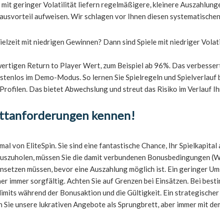
 mit geringer Volatilität liefern regelmäßigere, kleinere Auszahlung
Hausvorteil aufweisen. Wir schlagen vor Ihnen diesen systematische
ielzeit mit niedrigen Gewinnen? Dann sind Spiele mit niedriger Volat
wertigen Return to Player Wert, zum Beispiel ab 96%. Das verbessert
ostenlos im Demo-Modus. So lernen Sie Spielregeln und Spielverlauf b
Profilen. Das bietet Abwechslung und streut das Risiko im Verlauf Ih
ettanforderungen kennen!
al von EliteSpin. Sie sind eine fantastische Chance, Ihr Spielkapita
uszuholen, müssen Sie die damit verbundenen Bonusbedingungen (
setzen müssen, bevor eine Auszahlung möglich ist. Ein geringer Umsat
er immer sorgfältig. Achten Sie auf Grenzen bei Einsätzen. Bei best
imits während der Bonusaktion und die Gültigkeit. Ein strategische
n Sie unsere lukrativen Angebote als Sprungbrett, aber immer mit de