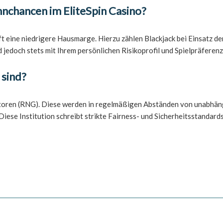
nchancen im EliteSpin Casino?
 oft eine niedrigere Hausmarge. Hierzu zählen Blackjack bei Einsatz
 jedoch stets mit Ihrem persönlichen Risikoprofil und Spielpräfere
 sind?
toren (RNG). Diese werden in regelmäßigen Abständen von unabhäng
iese Institution schreibt strikte Fairness- und Sicherheitsstandards