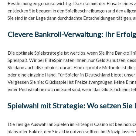
Bestimmungen genauso wichtig. Dazu kommt der Einsatz eines ze
entdecken Sie bequem in den Spielbeschreibungen und den allge
Sie sind in der Lage dann durchdachte Entscheidungen tätigen, a
Clevere Bankroll-Verwaltung: Ihr Erfo
Die optimale Spielstrategie ist wertlos, wenn Sie Ihre Bankroll 
Spielspaß. Wir bei EliteSpin raten Ihnen, nur Geld zu nutzen, de
Sie dann auch diszipliniert daran. Eine erprobte Methode ist die
oder eine einzelne Hand. Für Spieler in Deutschland bietet unse
Vergessen Sie nie: Glücksspiel ist Freizeitvergnügen, keine Einna
einer Pechsträhne noch im Spiel sind, wenn das Glück sich einstel
Spielwahl mit Strategie: Wo setzen Sie 
Die riesige Auswahl an Spielen im EliteSpin Casino ist beeindruck
planvoller Faktor, den Sie aktiv nutzen sollten. Im Prinzip lass