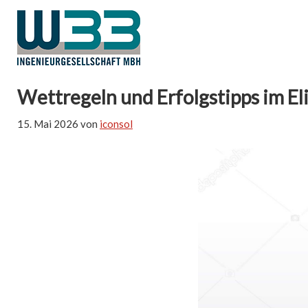
Wettregeln und Erfolgstipps im El
15. Mai 2026
von
iconsol