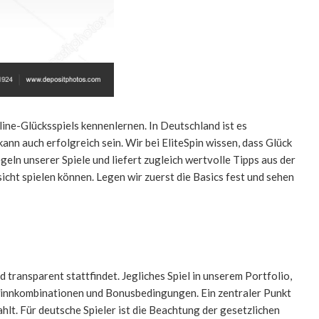
ine-Glücksspiels kennenlernen. In Deutschland ist es
ann auch erfolgreich sein. Wir bei EliteSpin wissen, dass Glück
geln unserer Spiele und liefert zugleich wertvolle Tipps aus der
icht spielen können. Legen wir zuerst die Basics fest und sehen
d transparent stattfindet. Jegliches Spiel in unserem Portfolio,
Gewinnkombinationen und Bonusbedingungen. Ein zentraler Punkt
ahlt. Für deutsche Spieler ist die Beachtung der gesetzlichen