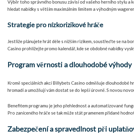
Výběr toho správného bonusu závisí od vašeho herního stylu a kol
hledat nabídky s větším maximálním limitem a výhodným wagerem. V
Strategie pro nízkorizikové hráče
Jestliže plánujete hrát déle s nižším rizikem, soustřeďte se na b
Casino prohlížejte promo kalendář, kde se obdobné nabídky vysky
Program věrnosti a dlouhodobé výhody
Kromě speciálních akcí Billybets Casino odměňuje dlouhodobé h
hromadí a umožňují vám dostat se do lepší úrovně. S novou novou
Benefitem programu je jeho přehlednost a automatizované fungován
Pro zaníceného hráče se tak může stát pramenem přidané hodnoty 
Zabezpečení a spravedlnost při uplatňo