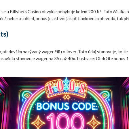
Ten se u Billybets Casino obvykle pohybuje kolem 200 Kč. Tato částk
ně neberte ohled, bonus je aktivní jak při bankovním převodu, tak při
ts)
ředevším nazývaný wager čili rollover. Toto údaj stanovuje, kolikrá
zpravidla stanovuje wager na 35x až 40x. Ilustrace: Obdržíte bonus 