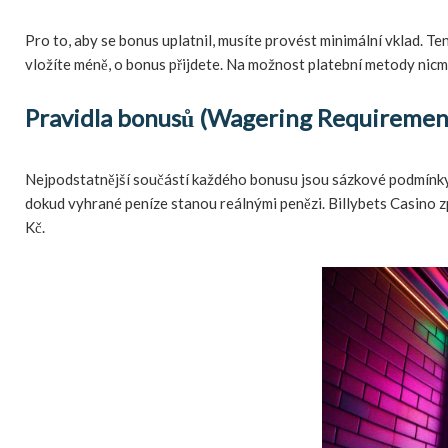
Pro to, aby se bonus uplatnil, musíte provést minimální vklad. 
vložíte méně, o bonus přijdete. Na možnost platební metody nicmé
Pravidla bonusů (Wagering Requiremen
Nejpodstatnější součástí každého bonusu jsou sázkové podmínky, p
dokud vyhrané peníze stanou reálnými penězi. Billybets Casino 
Kč.