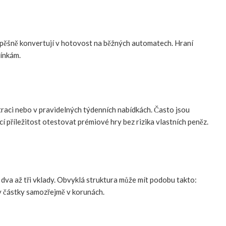
úspěšně konvertují v hotovost na běžných automatech. Hraní
mínkám.
traci nebo v pravidelných týdenních nabídkách. Často jsou
í příležitost otestovat prémiové hry bez rizika vlastních peněz.
 dva až tři vklady. Obvyklá struktura může mít podobu takto:
y částky samozřejmě v korunách.