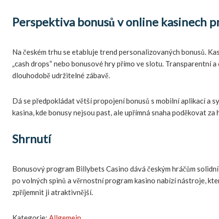
Perspektiva bonusů v online kasinech p
Na českém trhu se etabluje trend personalizovaných bonusů. Kasi
„cash drops“ nebo bonusové hry přímo ve slotu. Transparentní a
dlouhodobě udržitelné zábavě.
Dá se předpokládat větší propojení bonusů s mobilní aplikací a s
kasina, kde bonusy nejsou past, ale upřímná snaha poděkovat za h
Shrnutí
Bonusový program Billybets Casino dává českým hráčům solidní a 
po volných spinů a věrnostní program kasino nabízí nástroje, kt
zpříjemnit ji atraktivnější.
Kategorie:
Allgemein