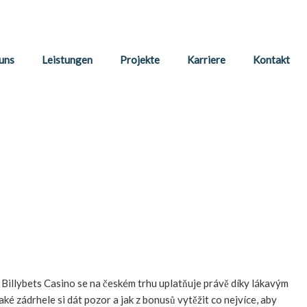
uns
Leistungen
Projekte
Karriere
Kontakt
. Billybets Casino se na českém trhu uplatňuje právě díky lákavým
 zádrhele si dát pozor a jak z bonusů vytěžit co nejvíce, aby