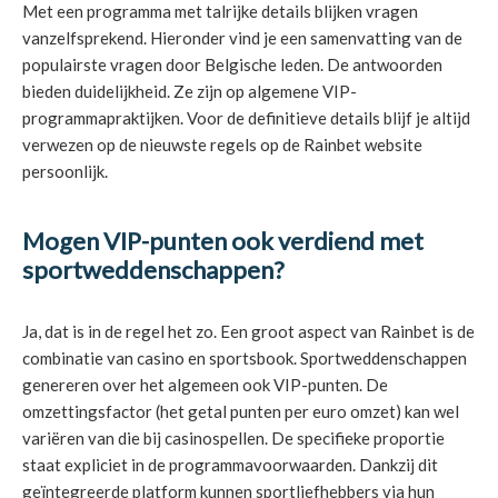
Met een programma met talrijke details blijken vragen
vanzelfsprekend. Hieronder vind je een samenvatting van de
populairste vragen door Belgische leden. De antwoorden
bieden duidelijkheid. Ze zijn op algemene VIP-
programmapraktijken. Voor de definitieve details blijf je altijd
verwezen op de nieuwste regels op de Rainbet website
persoonlijk.
Mogen VIP-punten ook verdiend met
sportweddenschappen?
Ja, dat is in de regel het zo. Een groot aspect van Rainbet is de
combinatie van casino en sportsbook. Sportweddenschappen
genereren over het algemeen ook VIP-punten. De
omzettingsfactor (het getal punten per euro omzet) kan wel
variëren van die bij casinospellen. De specifieke proportie
staat expliciet in de programmavoorwaarden. Dankzij dit
geïntegreerde platform kunnen sportliefhebbers via hun