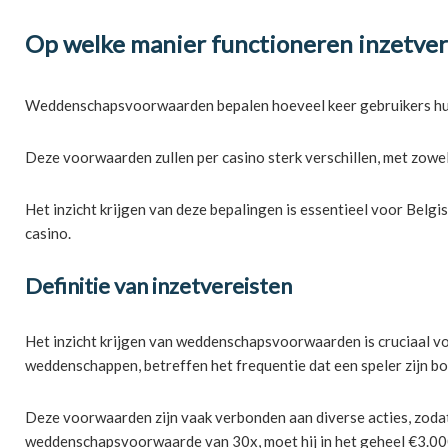
Op welke manier functioneren inzetver
Weddenschapsvoorwaarden bepalen hoeveel keer gebruikers hun
Deze voorwaarden zullen per casino sterk verschillen, met zowe
Het inzicht krijgen van deze bepalingen is essentieel voor Belg
casino.
Definitie van inzetvereisten
Het inzicht krijgen van weddenschapsvoorwaarden is cruciaal voo
weddenschappen, betreffen het frequentie dat een speler zijn bo
Deze voorwaarden zijn vaak verbonden aan diverse acties, zodat 
weddenschapsvoorwaarde van 30x, moet hij in het geheel €3.000 i