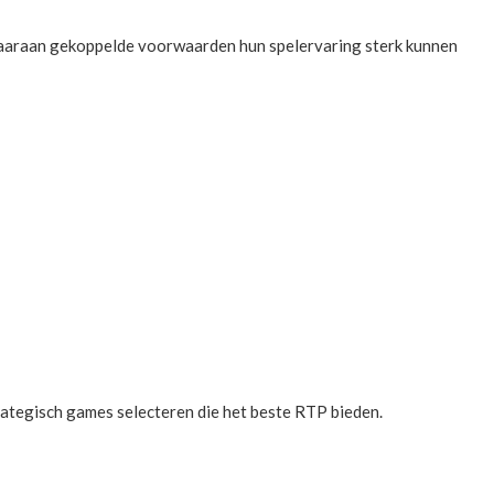
e daaraan gekoppelde voorwaarden hun spelervaring sterk kunnen
rategisch games selecteren die het beste RTP bieden.