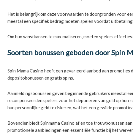
Het is belangrijk om deze voorwaarden te doorgronden voor een 
meestal een specifiek bedrag moeten spelen voordat uitbetalinge
Om hun winstkansen te maximaliseren, moeten spelers effectiev
Soorten bonussen geboden door Spin 
Spin Mama Casino heeft een gevarieerd aanbod aan promoties d
depositobonussen en gratis spins.
Aanmeldingsbonussen geven beginnende gebruikers meestal een f
recompenseerden spelers voor het deponeren van geld op hun reke
hun persoonlijke geld te riskeren, wat het een gewilde promotie
Bovendien biedt Spinmama Casino af en toe trouwbonussen aan 
promotionele aanbiedingen een essentiële functie bij het werve