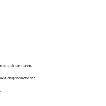
n aanpak kan sturen.
anzienlijk beïnvloeden.
.