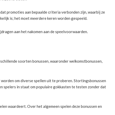
at promoties aan bepaalde criteria verbonden zijn, waarbij ze
nkelijk is; het moet meerdere keren worden gespeeld.
bijdragen aan het nakomen aan de speelvoorwaarden.
erschillende soorten bonussen, waaronder welkomstbonussen,
 worden om diverse spellen uit te proberen. Stortingsbonussen
en spelers in staat om populaire gokkasten te testen zonder dat
elen waardeert. Over het algemeen spelen deze bonussen en