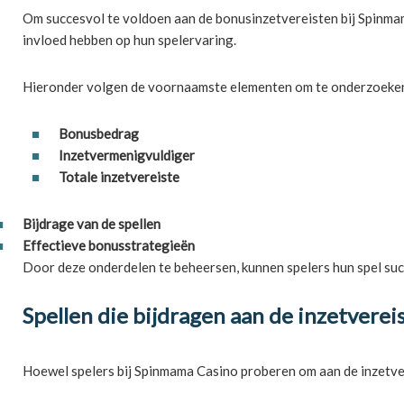
Om succesvol te voldoen aan de bonusinzetvereisten bij Spinmam
invloed hebben op hun spelervaring.
Hieronder volgen de voornaamste elementen om te onderzoeke
Bonusbedrag
Inzetvermenigvuldiger
Totale inzetvereiste
Bijdrage van de spellen
Effectieve bonusstrategieën
Door deze onderdelen te beheersen, kunnen spelers hun spel succ
Spellen die bijdragen aan de inzetverei
Hoewel spelers bij Spinmama Casino proberen om aan de inzetverei