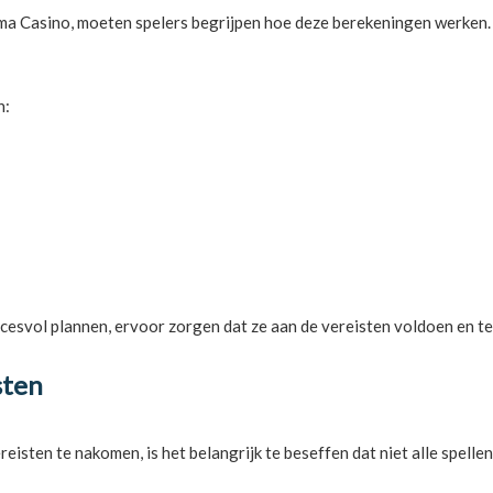
a Casino, moeten spelers begrijpen hoe deze berekeningen werken. I
n:
esvol plannen, ervoor zorgen dat ze aan de vereisten voldoen en te
sten
sten te nakomen, is het belangrijk te beseffen dat niet alle spellen