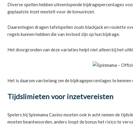
Diverse spellen hebben uiteenlopende bijdragepercentages voo
geplaatste inzet meetelt voor de bonusinzet.
Daarentegen dragen tafelspellen zoals blackjack en roulette ove
regels kunnen hebben die van invloed zijn op hun bijdrage.
Het doorgronden van deze variaties helpt niet alleen bij het uit
Het is daarom van belang om de bijdragepercentages te kennen 
Tijdslimieten voor inzetvereisten
Spelers bij Spinmama Casino moeten ook in acht nemen de tijdsli
moeten beantwoorden, anders loopt de bonus het risico te verva