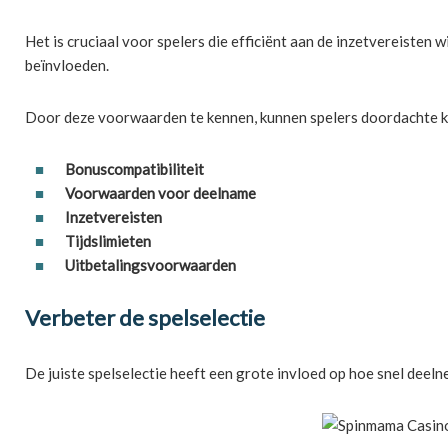
Het is cruciaal voor spelers die efficiënt aan de inzetvereist
beïnvloeden.
Door deze voorwaarden te kennen, kunnen spelers doordachte ke
Bonuscompatibiliteit
Voorwaarden voor deelname
Inzetvereisten
Tijdslimieten
Uitbetalingsvoorwaarden
Verbeter de spelselectie
De juiste spelselectie heeft een grote invloed op hoe snel dee