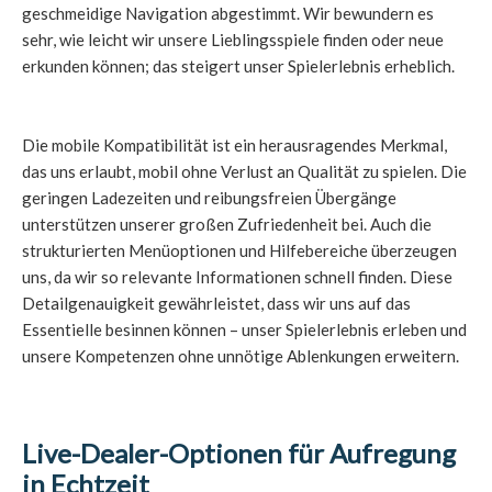
geschmeidige Navigation abgestimmt. Wir bewundern es
sehr, wie leicht wir unsere Lieblingsspiele finden oder neue
erkunden können; das steigert unser Spielerlebnis erheblich.
Die mobile Kompatibilität ist ein herausragendes Merkmal,
das uns erlaubt, mobil ohne Verlust an Qualität zu spielen. Die
geringen Ladezeiten und reibungsfreien Übergänge
unterstützen unserer großen Zufriedenheit bei. Auch die
strukturierten Menüoptionen und Hilfebereiche überzeugen
uns, da wir so relevante Informationen schnell finden. Diese
Detailgenauigkeit gewährleistet, dass wir uns auf das
Essentielle besinnen können – unser Spielerlebnis erleben und
unsere Kompetenzen ohne unnötige Ablenkungen erweitern.
Live-Dealer-Optionen für Aufregung
in Echtzeit