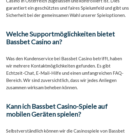
Casino in Österreich zugelassen und kontrolliert ist. Dies
garantiert ein geschütztes und faires Spielumfeld und gibt uns
Sicherheit bei der gemeinsamen Wahl unserer Spieloptionen.
Welche Supportmöglichkeiten bietet
Bassbet Casino an?
Was den Kundenservice bei Bassbet Casino betrifft, haben
wir mehrere Kontaktmöglichkeiten gefunden. Es gibt
Echtzeit-Chat, E-Mail-Hilfe und einen umfangreichen FAQ-
Bereich. Wir sind zuversichtlich, dass wir jedes Anliegen
zusammen wirksam beheben können.
Kann ich Bassbet Casino-Spiele auf
mobilen Geräten spielen?
Selbstverständlich können wir die Casinospiele von Bassbet