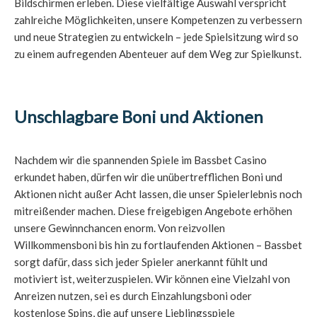
Bildschirmen erleben. Diese vielfältige Auswahl verspricht
zahlreiche Möglichkeiten, unsere Kompetenzen zu verbessern
und neue Strategien zu entwickeln – jede Spielsitzung wird so
zu einem aufregenden Abenteuer auf dem Weg zur Spielkunst.
Unschlagbare Boni und Aktionen
Nachdem wir die spannenden Spiele im Bassbet Casino
erkundet haben, dürfen wir die unübertrefflichen Boni und
Aktionen nicht außer Acht lassen, die unser Spielerlebnis noch
mitreißender machen. Diese freigebigen Angebote erhöhen
unsere Gewinnchancen enorm. Von reizvollen
Willkommensboni bis hin zu fortlaufenden Aktionen – Bassbet
sorgt dafür, dass sich jeder Spieler anerkannt fühlt und
motiviert ist, weiterzuspielen. Wir können eine Vielzahl von
Anreizen nutzen, sei es durch Einzahlungsboni oder
kostenlose Spins, die auf unsere Lieblingsspiele