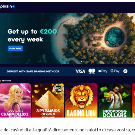
 del casinò di alta qualità direttamente nel salotto di casa vostra, c