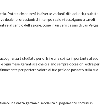
rla. Potete cimentarvi in diverse varianti di blackjack, roulette,
ove dealer professionisti in tempo reale vi accolgono a tavoli
entire al centro dell’azione, come in un vero casinò di Las Vegas
i accoglienza è studiato per offrire una spinta importante al suo
nte e ogni mese garantisce che ci siano sempre occasioni extra per
continuamente per portare valore al tuo periodo passato sulla sua
ortiamo una vasta gamma di modalità di pagamento comuni in