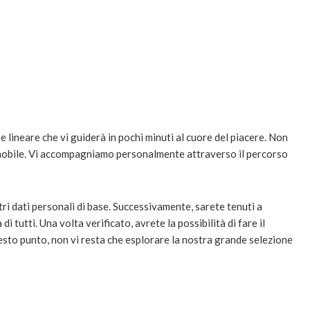
e lineare che vi guiderà in pochi minuti al cuore del piacere. Non
u mobile. Vi accompagniamo personalmente attraverso il percorso
tri dati personali di base. Successivamente, sarete tenuti a
tutti. Una volta verificato, avrete la possibilità di fare il
sto punto, non vi resta che esplorare la nostra grande selezione