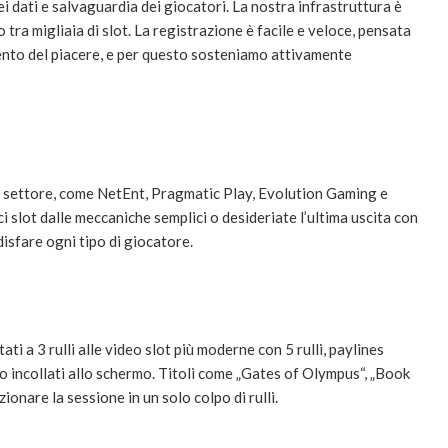
ei dati e salvaguardia dei giocatori. La nostra infrastruttura è
 tra migliaia di slot. La registrazione è facile e veloce, pensata
ento del piacere, e per questo sosteniamo attivamente
del settore, come NetEnt, Pragmatic Play, Evolution Gaming e
i slot dalle meccaniche semplici o desideriate l’ultima uscita con
isfare ogni tipo di giocatore.
ti a 3 rulli alle video slot più moderne con 5 rulli, paylines
 incollati allo schermo. Titoli come „Gates of Olympus“, „Book
ionare la sessione in un solo colpo di rulli.