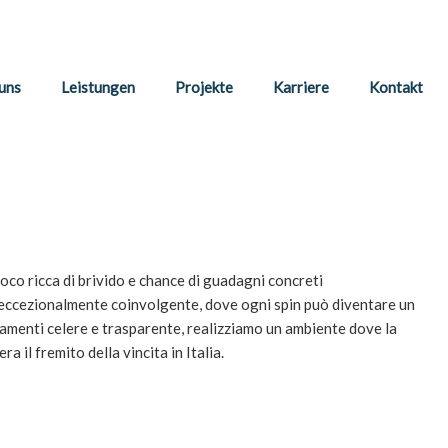
uns
Leistungen
Projekte
Karriere
Kontakt
oco ricca di brivido e chance di guadagni concreti
he eccezionalmente coinvolgente, dove ogni spin può diventare un
amenti celere e trasparente, realizziamo un ambiente dove la
 il fremito della vincita in Italia.