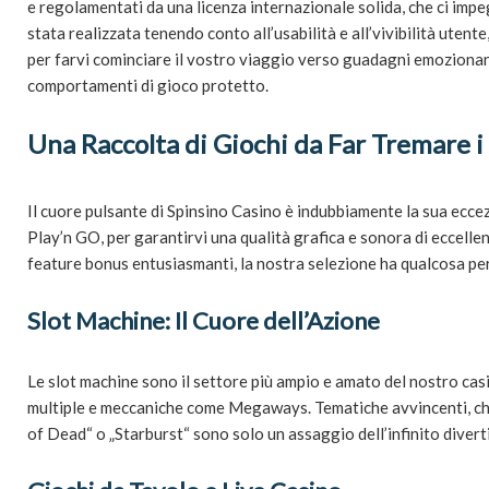
e regolamentati da una licenza internazionale solida, che ci impeg
stata realizzata tenendo conto all’usabilità e all’vivibilità utent
per farvi cominciare il vostro viaggio verso guadagni emozionan
comportamenti di gioco protetto.
Una Raccolta di Giochi da Far Tremare i 
Il cuore pulsante di Spinsino Casino è indubbiamente la sua ecce
Play’n GO, per garantirvi una qualità grafica e sonora di eccellen
feature bonus entusiasmanti, la nostra selezione ha qualcosa per 
Slot Machine: Il Cuore dell’Azione
Le slot machine sono il settore più ampio e amato del nostro casinò
multiple e meccaniche come Megaways. Tematiche avvincenti, che 
of Dead“ o „Starburst“ sono solo un assaggio dell’infinito divertim