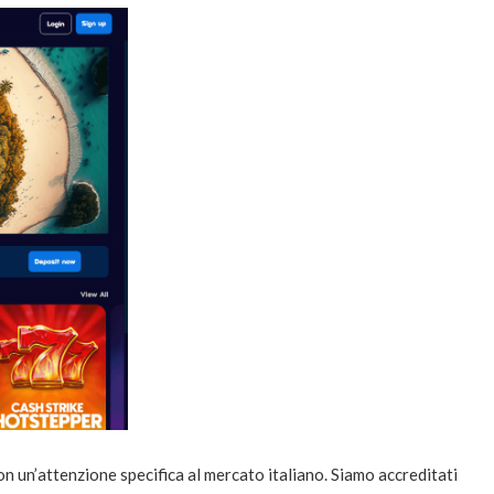
on un’attenzione specifica al mercato italiano. Siamo accreditati