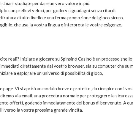
hiari, studiate per dare un vero valore in più.
plo con prelievi veloci, per godervi i guadagni senza ritardi.
ratura di alto livello e una ferma promozione del gioco sicuro.
ibile, che usa la vostra lingua e interpreta le vostre esigenze.
cite reali? Iniziare a giocare su Spinsino Casino è un processo snello 
ep immediati direttamente dal vostro browser, sia su computer che s
iziare a esplorare un universo di possibilità di gioco.
e page. Vi si aprirà un modulo breve e protetto, da riempire con i vos
diremo via email, una procedura normale per proteggere la sicurezza di 
ento offerti, godendo immediatamente del bonus di benvenuto. A que
ulli verso la vostra prossima grande vincita.