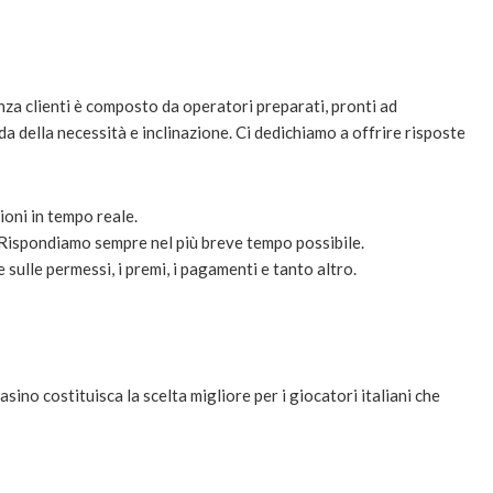
enza clienti è composto da operatori preparati, pronti ad
da della necessità e inclinazione. Ci dedichiamo a offrire risposte
ioni in tempo reale.
Rispondiamo sempre nel più breve tempo possibile.
ulle permessi, i premi, i pagamenti e tanto altro.
ino costituisca la scelta migliore per i giocatori italiani che