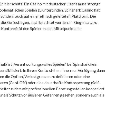
 Spielerschutz. Ein Casino mit deutscher Lizenz muss strenge
oblematisches Spielen zu unterbinden. Spinshark Casino hat
, sondern auch auf einer ethisch geleiteten Plattform. Die
, die Sie festlegen, auch beachtet werden. Im Gegensatz zu
Konformität den Spieler in den Mittelpunkt aller
alb ist „Verantwortungsvolles Spielen“ bei Spinshark kein
 sensibilisiert. In Ihrem Konto stehen Ihnen zur Verfügung dann
ben die Option, Verlustgrenzen zu definieren oder eine
kieren (Cool-Off) oder eine dauerhafte Kontosperrung (Self-
eitet zudem mit professionellen Beratungsstellen kooperiert
nur als Schutz vor äußeren Gefahren gesehen, sondern auch als