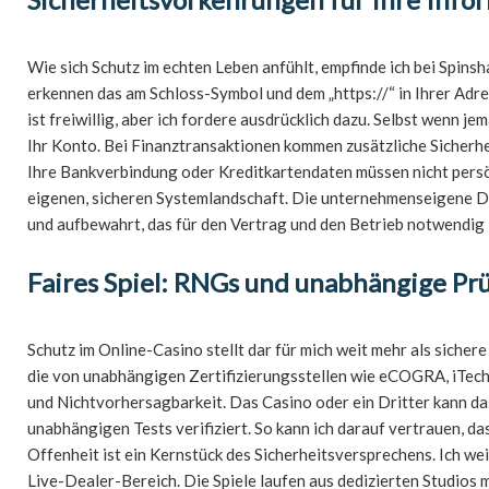
Wie sich Schutz im echten Leben anfühlt, empfinde ich bei Spinsh
erkennen das am Schloss-Symbol und dem „https://“ in Ihrer Adres
ist freiwillig, aber ich fordere ausdrücklich dazu. Selbst wenn 
Ihr Konto. Bei Finanztransaktionen kommen zusätzliche Sicherhei
Ihre Bankverbindung oder Kreditkartendaten müssen nicht persönl
eigenen, sicheren Systemlandschaft. Die unternehmenseigene D
und aufbewahrt, das für den Vertrag und den Betrieb notwendig i
Faires Spiel: RNGs und unabhängige Pr
Schutz im Online-Casino stellt dar für mich weit mehr als sicher
die von unabhängigen Zertifizierungsstellen wie eCOGRA, iTech L
und Nichtvorhersagbarkeit. Das Casino oder ein Dritter kann da
unabhängigen Tests verifiziert. So kann ich darauf vertrauen, d
Offenheit ist ein Kernstück des Sicherheitsversprechens. Ich we
Live-Dealer-Bereich. Die Spiele laufen aus dedizierten Studios 