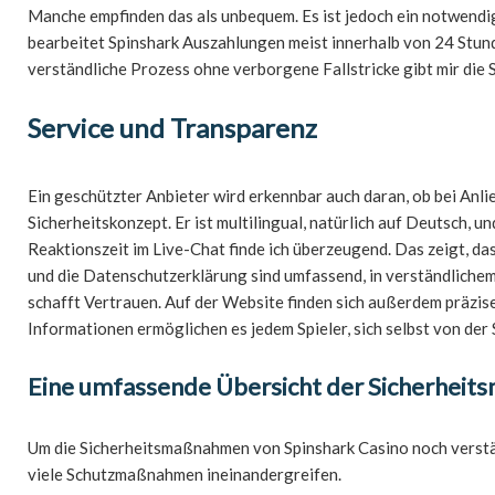
Manche empfinden das als unbequem. Es ist jedoch ein notwendi
bearbeitet Spinshark Auszahlungen meist innerhalb von 24 Stun
verständliche Prozess ohne verborgene Fallstricke gibt mir die S
Service und Transparenz
Ein geschützter Anbieter wird erkennbar auch daran, ob bei Anli
Sicherheitskonzept. Er ist multilingual, natürlich auf Deutsch,
Reaktionszeit im Live-Chat finde ich überzeugend. Das zeigt, d
und die Datenschutzerklärung sind umfassend, in verständlichem 
schafft Vertrauen. Auf der Website finden sich außerdem präzis
Informationen ermöglichen es jedem Spieler, sich selbst von der
Eine umfassende Übersicht der Sicherheit
Um die Sicherheitsmaßnahmen von Spinshark Casino noch verständl
viele Schutzmaßnahmen ineinandergreifen.