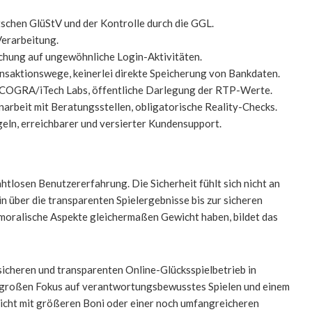
tschen GlüStV und der Kontrolle durch die GGL.
Verarbeitung.
chung auf ungewöhnliche Login-Aktivitäten.
ransaktionswege, keinerlei direkte Speicherung von Bankdaten.
eCOGRA/iTech Labs, öffentliche Darlegung der RTP-Werte.
enarbeit mit Beratungsstellen, obligatorische Reality-Checks.
eln, erreichbarer und versierter Kundensupport.
tlosen Benutzererfahrung. Die Sicherheit fühlt sich nicht an
in über die transparenten Spielergebnisse bis zur sicheren
d moralische Aspekte gleichermaßen Gewicht haben, bildet das
sicheren und transparenten Online-Glücksspielbetrieb in
em großen Fokus auf verantwortungsbewusstes Spielen und einem
lleicht mit größeren Boni oder einer noch umfangreicheren