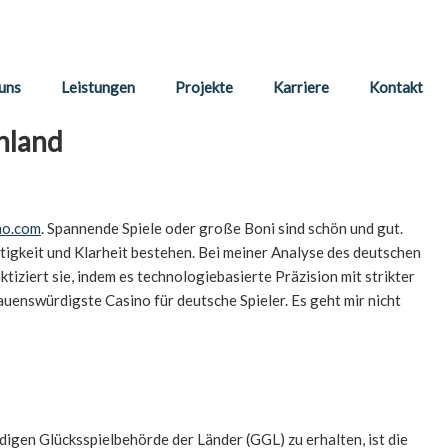
uns
Leistungen
Projekte
Karriere
Kontakt
chland
no.com
. Spannende Spiele oder große Boni sind schön und gut.
htigkeit und Klarheit bestehen. Bei meiner Analyse des deutschen
tiziert sie, indem es technologiebasierte Präzision mit strikter
rauenswürdigste Casino für deutsche Spieler. Es geht mir nicht
igen Glücksspielbehörde der Länder (GGL) zu erhalten, ist die