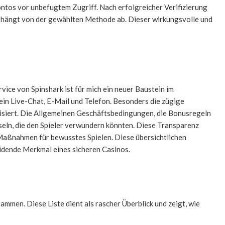
ntos vor unbefugtem Zugriff. Nach erfolgreicher Verifizierung
, hängt von der gewählten Methode ab. Dieser wirkungsvolle und
vice von Spinshark ist für mich ein neuer Baustein im
 ein Live-Chat, E-Mail und Telefon. Besonders die zügige
orisiert. Die Allgemeinen Geschäftsbedingungen, die Bonusregeln
useln, die den Spieler verwundern könnten. Diese Transparenz
 Maßnahmen für bewusstes Spielen. Diese übersichtlichen
eidende Merkmal eines sicheren Casinos.
mmen. Diese Liste dient als rascher Überblick und zeigt, wie