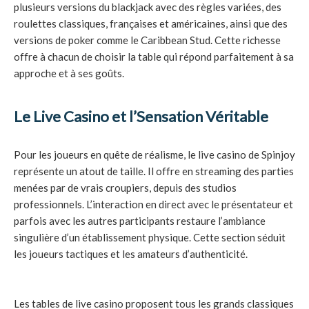
plusieurs versions du blackjack avec des règles variées, des
roulettes classiques, françaises et américaines, ainsi que des
versions de poker comme le Caribbean Stud. Cette richesse
offre à chacun de choisir la table qui répond parfaitement à sa
approche et à ses goûts.
Le Live Casino et l’Sensation Véritable
Pour les joueurs en quête de réalisme, le live casino de Spinjoy
représente un atout de taille. Il offre en streaming des parties
menées par de vrais croupiers, depuis des studios
professionnels. L’interaction en direct avec le présentateur et
parfois avec les autres participants restaure l’ambiance
singulière d’un établissement physique. Cette section séduit
les joueurs tactiques et les amateurs d’authenticité.
Les tables de live casino proposent tous les grands classiques