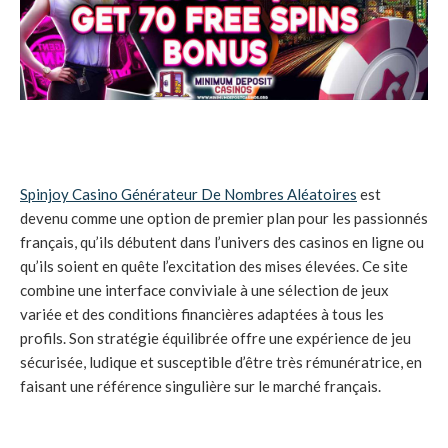
Spinjoy Casino Générateur De Nombres Aléatoires
est
devenu comme une option de premier plan pour les passionnés
français, qu’ils débutent dans l’univers des casinos en ligne ou
qu’ils soient en quête l’excitation des mises élevées. Ce site
combine une interface conviviale à une sélection de jeux
variée et des conditions financières adaptées à tous les
profils. Son stratégie équilibrée offre une expérience de jeu
sécurisée, ludique et susceptible d’être très rémunératrice, en
faisant une référence singulière sur le marché français.