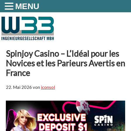
MENU
Spinjoy Casino – L’Idéal pour les
Novices et les Parieurs Avertis en
France
22. Mai 2026
von
iconsol