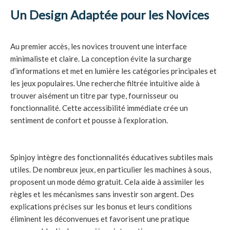
Un Design Adaptée pour les Novices
Au premier accès, les novices trouvent une interface
minimaliste et claire. La conception évite la surcharge
d’informations et met en lumière les catégories principales et
les jeux populaires. Une recherche filtrée intuitive aide à
trouver aisément un titre par type, fournisseur ou
fonctionnalité. Cette accessibilité immédiate crée un
sentiment de confort et pousse à l’exploration.
Spinjoy intègre des fonctionnalités éducatives subtiles mais
utiles. De nombreux jeux, en particulier les machines à sous,
proposent un mode démo gratuit. Cela aide à assimiler les
règles et les mécanismes sans investir son argent. Des
explications précises sur les bonus et leurs conditions
éliminent les déconvenues et favorisent une pratique