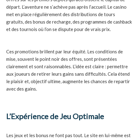
départ. L’aventure ne s’achève pas après l’accueil. Le casino
met en place régulièrement des distributions de tours
gratuits, des bonus de recharge, des programmes de cashback
et des tournois où l’on se dispute pour de vrais prix.
Ces promotions brillent par leur équité. Les conditions de
mise, souvent le point noir des offres, sont présentées
clairement et sont raisonnables. L’idée est claire : permettre
aux joueurs de retirer leurs gains sans difficultés. Cela étend
le plaisir et, objectif ultime, augmente les chances de repartir
avec des gains.
L’Expérience de Jeu Optimale
Les jeux et les bonus ne font pas tout. Le site en lui-même est