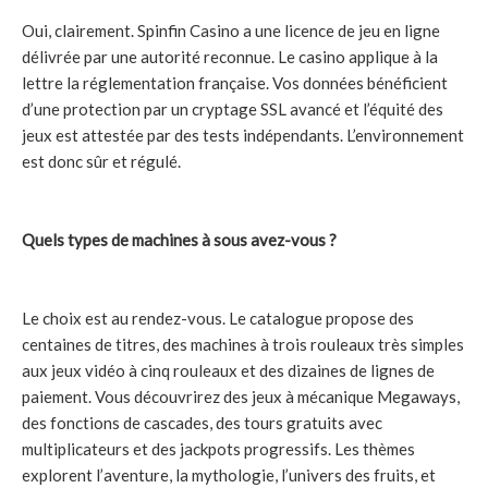
Oui, clairement. Spinfin Casino a une licence de jeu en ligne
délivrée par une autorité reconnue. Le casino applique à la
lettre la réglementation française. Vos données bénéficient
d’une protection par un cryptage SSL avancé et l’équité des
jeux est attestée par des tests indépendants. L’environnement
est donc sûr et régulé.
Quels types de machines à sous avez-vous ?
Le choix est au rendez-vous. Le catalogue propose des
centaines de titres, des machines à trois rouleaux très simples
aux jeux vidéo à cinq rouleaux et des dizaines de lignes de
paiement. Vous découvrirez des jeux à mécanique Megaways,
des fonctions de cascades, des tours gratuits avec
multiplicateurs et des jackpots progressifs. Les thèmes
explorent l’aventure, la mythologie, l’univers des fruits, et