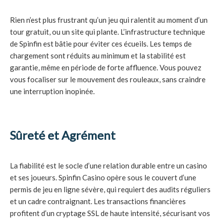
Rien n’est plus frustrant qu’un jeu qui ralentit au moment d’un
tour gratuit, ou un site qui plante. L’infrastructure technique
de Spinfin est bâtie pour éviter ces écueils. Les temps de
chargement sont réduits au minimum et la stabilité est
garantie, même en période de forte affluence. Vous pouvez
vous focaliser sur le mouvement des rouleaux, sans craindre
une interruption inopinée.
Sûreté et Agrément
La fiabilité est le socle d’une relation durable entre un casino
et ses joueurs. Spinfin Casino opère sous le couvert d’une
permis de jeu en ligne sévère, qui requiert des audits réguliers
et un cadre contraignant. Les transactions financières
profitent d’un cryptage SSL de haute intensité, sécurisant vos