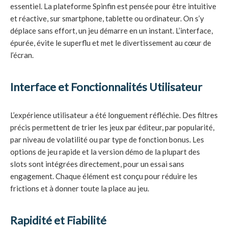
essentiel. La plateforme Spinfin est pensée pour être intuitive
et réactive, sur smartphone, tablette ou ordinateur. On s’y
déplace sans effort, un jeu démarre en un instant. L’interface,
épurée, évite le superflu et met le divertissement au cœur de
l’écran.
Interface et Fonctionnalités Utilisateur
L’expérience utilisateur a été longuement réfléchie. Des filtres
précis permettent de trier les jeux par éditeur, par popularité,
par niveau de volatilité ou par type de fonction bonus. Les
options de jeu rapide et la version démo de la plupart des
slots sont intégrées directement, pour un essai sans
engagement. Chaque élément est conçu pour réduire les
frictions et à donner toute la place au jeu.
Rapidité et Fiabilité