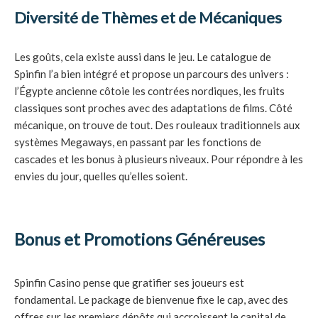
Diversité de Thèmes et de Mécaniques
Les goûts, cela existe aussi dans le jeu. Le catalogue de
Spinfin l’a bien intégré et propose un parcours des univers :
l’Égypte ancienne côtoie les contrées nordiques, les fruits
classiques sont proches avec des adaptations de films. Côté
mécanique, on trouve de tout. Des rouleaux traditionnels aux
systèmes Megaways, en passant par les fonctions de
cascades et les bonus à plusieurs niveaux. Pour répondre à les
envies du jour, quelles qu’elles soient.
Bonus et Promotions Généreuses
Spinfin Casino pense que gratifier ses joueurs est
fondamental. Le package de bienvenue fixe le cap, avec des
offres sur les premiers dépôts qui accroissent le capital de