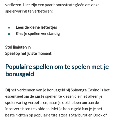
verliezen. Hier zijn een paar bonusstrategieën om onze
spelervaring te verbeteren:
Lees de kleine lettertjes
Kies je spellen verstandig
Stel limieten in
Speel op het juiste moment
Populaire spellen om te spelen met je
bonusgeld
Bij het verkennen van je bonusgeld bij Spinanga Casino is het
essentieel om de juiste spellen te kiezen die niet alleen je
spelervaring verbeteren, maar je ook helpen om aan de
inzetvereisten te voldoen. Met je bonusgeld kun je je het
beste richten op populaire titels zoals Starburst en Book of