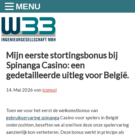
MENU
Mijn eerste stortingsbonus bij
Spinanga Casino: een
gedetailleerde uitleg voor België.
14. Mai 2026
von
iconsol
Toen we voor het eerst de welkomstbonus van
gebruikservaring spinanga
Casino voor spelers in België
onderzochten, beseften we al snel hoe deze onze spelervaring
aanzienlijk kon verbeteren. Deze bonus werkt in principe als