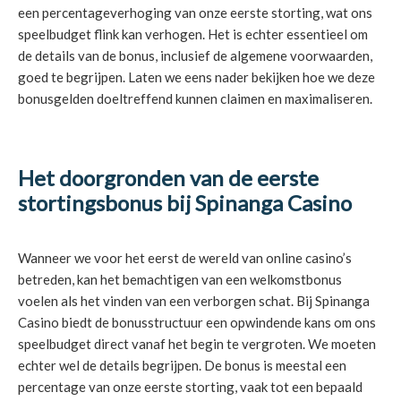
een percentageverhoging van onze eerste storting, wat ons
speelbudget flink kan verhogen. Het is echter essentieel om
de details van de bonus, inclusief de algemene voorwaarden,
goed te begrijpen. Laten we eens nader bekijken hoe we deze
bonusgelden doeltreffend kunnen claimen en maximaliseren.
Het doorgronden van de eerste
stortingsbonus bij Spinanga Casino
Wanneer we voor het eerst de wereld van online casino’s
betreden, kan het bemachtigen van een welkomstbonus
voelen als het vinden van een verborgen schat. Bij Spinanga
Casino biedt de bonusstructuur een opwindende kans om ons
speelbudget direct vanaf het begin te vergroten. We moeten
echter wel de details begrijpen. De bonus is meestal een
percentage van onze eerste storting, vaak tot een bepaald