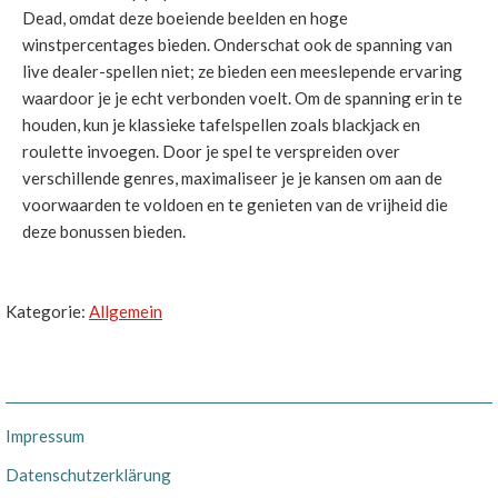
Dead, omdat deze boeiende beelden en hoge
winstpercentages bieden. Onderschat ook de spanning van
live dealer-spellen niet; ze bieden een meeslepende ervaring
waardoor je je echt verbonden voelt. Om de spanning erin te
houden, kun je klassieke tafelspellen zoals blackjack en
roulette invoegen. Door je spel te verspreiden over
verschillende genres, maximaliseer je je kansen om aan de
voorwaarden te voldoen en te genieten van de vrijheid die
deze bonussen bieden.
Kategorie:
Allgemein
Impressum
Footer
Datenschutzerklärung