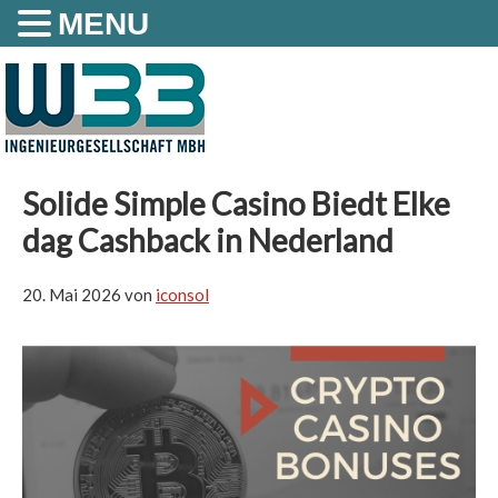
MENU
Solide Simple Casino Biedt Elke
dag Cashback in Nederland
20. Mai 2026
von
iconsol