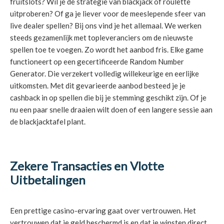
fruitslots? Wil je de strategie van blackjack of roulette
uitproberen? Of ga je liever voor de meeslepende sfeer van
live dealer spellen? Bij ons vind je het allemaal. We werken
steeds gezamenlijk met topleveranciers om de nieuwste
spellen toe te voegen. Zo wordt het aanbod fris. Elke game
functioneert op een gecertificeerde Random Number
Generator. Die verzekert volledig willekeurige en eerlijke
uitkomsten. Met dit gevarieerde aanbod besteed je je
cashback in op spellen die bij je stemming geschikt zijn. Of je
nu een paar snelle draaien wilt doen of een langere sessie aan
de blackjacktafel plant.
Zekere Transacties en Vlotte
Uitbetalingen
Een prettige casino-ervaring gaat over vertrouwen. Het
vertrouwen dat je geld beschermd is en dat je winsten direct