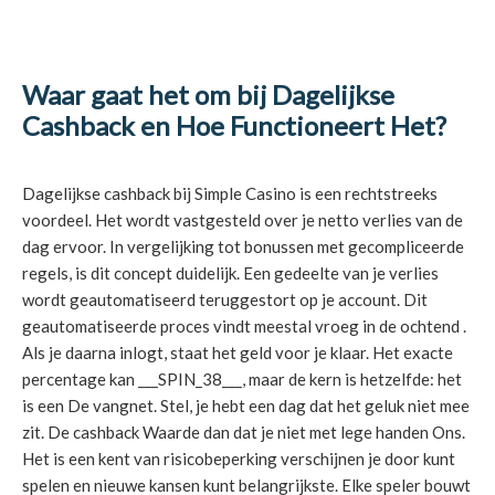
Waar gaat het om bij Dagelijkse
Cashback en Hoe Functioneert Het?
Dagelijkse cashback bij Simple Casino is een rechtstreeks
voordeel. Het wordt vastgesteld over je netto verlies van de
dag ervoor. In vergelijking tot bonussen met gecompliceerde
regels, is dit concept duidelijk. Een gedeelte van je verlies
wordt geautomatiseerd teruggestort op je account. Dit
geautomatiseerde proces vindt meestal vroeg in de ochtend .
Als je daarna inlogt, staat het geld voor je klaar. Het exacte
percentage kan ___SPIN_38___, maar de kern is hetzelfde: het
is een De vangnet. Stel, je hebt een dag dat het geluk niet mee
zit. De cashback Waarde dan dat je niet met lege handen Ons.
Het is een kent van risicobeperking verschijnen je door kunt
spelen en nieuwe kansen kunt belangrijkste. Elke speler bouwt