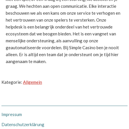
graag. We hechten aan open communicatie. Elke interactie
beschouwen we als een kans om onze service te verhogen en
het vertrouwen van onze spelers te versterken. Onze
helpdesk is een belangrijk onderdeel van het vertrouwde
ecosysteem dat we beogen bieden. Het is een vangnet van
menselijke ondersteuning, als aanvulling op onze
geautomatiseerde voordelen. Bij Simple Casino ben je nooit
alleen. Er is altijd een team dat je ondersteunt om je tijd hier
aangenaam te maken.
Kategorie:
Allgemein
Impressum
Footer
Datenschutzerklärung