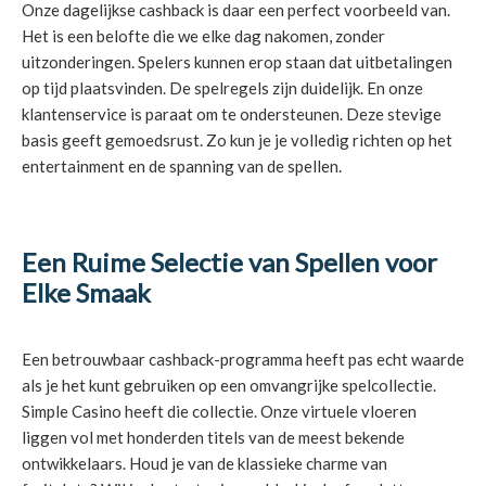
Onze dagelijkse cashback is daar een perfect voorbeeld van.
Het is een belofte die we elke dag nakomen, zonder
uitzonderingen. Spelers kunnen erop staan dat uitbetalingen
op tijd plaatsvinden. De spelregels zijn duidelijk. En onze
klantenservice is paraat om te ondersteunen. Deze stevige
basis geeft gemoedsrust. Zo kun je je volledig richten op het
entertainment en de spanning van de spellen.
Een Ruime Selectie van Spellen voor
Elke Smaak
Een betrouwbaar cashback-programma heeft pas echt waarde
als je het kunt gebruiken op een omvangrijke spelcollectie.
Simple Casino heeft die collectie. Onze virtuele vloeren
liggen vol met honderden titels van de meest bekende
ontwikkelaars. Houd je van de klassieke charme van