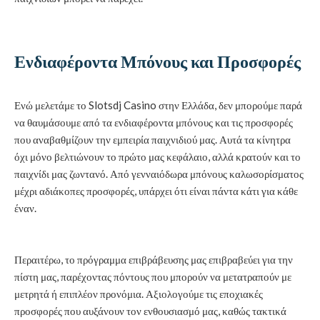
Ενδιαφέροντα Μπόνους και Προσφορές
Ενώ μελετάμε το Slotsdj Casino στην Ελλάδα, δεν μπορούμε παρά
να θαυμάσουμε από τα ενδιαφέροντα μπόνους και τις προσφορές
που αναβαθμίζουν την εμπειρία παιχνιδιού μας. Αυτά τα κίνητρα
όχι μόνο βελτιώνουν το πρώτο μας κεφάλαιο, αλλά κρατούν και το
παιχνίδι μας ζωντανό. Από γενναιόδωρα μπόνους καλωσορίσματος
μέχρι αδιάκοπες προσφορές, υπάρχει ότι είναι πάντα κάτι για κάθε
έναν.
Περαιτέρω, το πρόγραμμα επιβράβευσης μας επιβραβεύει για την
πίστη μας, παρέχοντας πόντους που μπορούν να μετατραπούν με
μετρητά ή επιπλέον προνόμια. Αξιολογούμε τις εποχιακές
προσφορές που αυξάνουν τον ενθουσιασμό μας, καθώς τακτικά