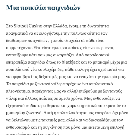
Μια ποικιλία παιχνιδιών
Στο Slotsdj Casino στην Ελλάδα, έχουμε τη δυνατότητα
πραγματικά να αξιολογήσουμε την πολυπλοκότητα των
διαθέσιμων παιχνιδιών, η οποία στοχεύει σε κάθε τύπο
συμμετέχοντα. Είτε είστε έμπειροι παίκτες είτε νεοφερμένοι,
εντοπίζουμε κάτι που μας συναρπάζει. Από παραδοσιακά
επιτραπέζια παιχνίδια όπως το blackjack και το μπακαρά μέχρι μια
ποικιλία από νέα κουλοχέρηδες, κάθε επιλογή έχει σχεδιαστεί για
να αμφισβητεί τις δεξιότητές μας και να ενισχύει την εμπειρία μας.
Τα παιχνίδια με ζωντανό ντίλερ παρέχουν ένα απολαυστικό
πλεονέκτημα, παρέχοντας μας να αλληλεπιδρούμε με ζωντανούς
ντίλερ και άλλους παίκτες σε άμεσο χρόνο. Μας ενθουσιάζει να
εξερευνούμε ιδιαίτερα θέματα και χαρακτηριστικά που κρατούν το
gameplay ζωντανό. Αυτή η πολυπλοκότητα μας επιτρέπει όχι μόνο
να βελτιώνουμε τις τακτικές μας, αλλά και να διασκεδάζουμε τον
ενθουσιασμό και τη συγκίνηση που μόνο μια εκτεταμένη επιλογή
παιχνιδιών μπορεί να παρέχει.