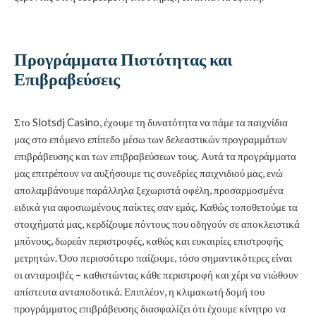
Προγράμματα Πιστότητας και
Επιβραβεύσεις
Στο Slotsdj Casino, έχουμε τη δυνατότητα να πάμε τα παιχνίδια
μας στο επόμενο επίπεδο μέσω των δελεαστικών προγραμμάτων
επιβράβευσης και των επιβραβεύσεων τους. Αυτά τα προγράμματα
μας επιτρέπουν να αυξήσουμε τις συνεδρίες παιχνιδιού μας, ενώ
απολαμβάνουμε παράλληλα ξεχωριστά οφέλη, προσαρμοσμένα
ειδικά για αφοσιωμένους παίκτες σαν εμάς. Καθώς τοποθετούμε τα
στοιχήματά μας, κερδίζουμε πόντους που οδηγούν σε αποκλειστικά
μπόνους, δωρεάν περιστροφές, καθώς και ευκαιρίες επιστροφής
μετρητών. Όσο περισσότερο παίζουμε, τόσο σημαντικότερες είναι
οι ανταμοιβές – καθιστώντας κάθε περιστροφή και χέρι να νιώθουν
απίστευτα ανταποδοτικά. Επιπλέον, η κλιμακωτή δομή του
προγράμματος επιβράβευσης διασφαλίζει ότι έχουμε κίνητρο να