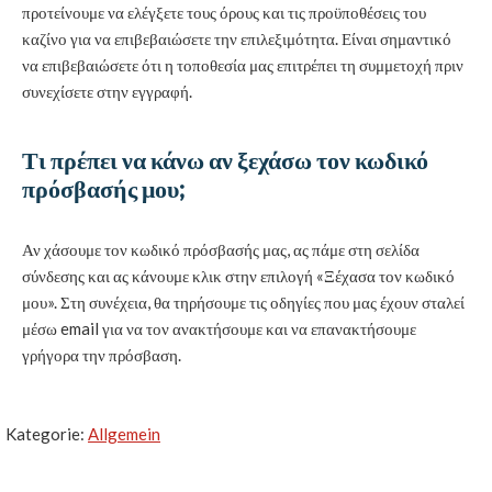
προτείνουμε να ελέγξετε τους όρους και τις προϋποθέσεις του
καζίνο για να επιβεβαιώσετε την επιλεξιμότητα. Είναι σημαντικό
να επιβεβαιώσετε ότι η τοποθεσία μας επιτρέπει τη συμμετοχή πριν
συνεχίσετε στην εγγραφή.
Τι πρέπει να κάνω αν ξεχάσω τον κωδικό
πρόσβασής μου;
Αν χάσουμε τον κωδικό πρόσβασής μας, ας πάμε στη σελίδα
σύνδεσης και ας κάνουμε κλικ στην επιλογή «Ξέχασα τον κωδικό
μου». Στη συνέχεια, θα τηρήσουμε τις οδηγίες που μας έχουν σταλεί
μέσω email για να τον ανακτήσουμε και να επανακτήσουμε
γρήγορα την πρόσβαση.
Kategorie:
Allgemein