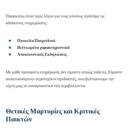
Παρακάτω είναι τρεις λόγοι για τους οποίους αγαπάμε τις
αδιάκοπες ενημερώσεις:
Ποικιλία Παιχνιδιού
Βελτιωμένα χαρακτηριστικά
Αποκλειστικές Εκδηλώσεις
Με κάθε πρόσφατη ενημέρωση, δεν είμαστε απλώς παίκτες. Είμαστε
αναπτυσσόμενοι στρατηγικοί σχεδιαστές, που βελτιώνουμε την
τέχνη μας σε συναρπαστικά νέα περιβάλλοντα.
Θετικές Μαρτυρίες και Κριτικές
Παικτών