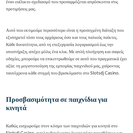
έναν ευέλικτο σχεδιασμό που προσαρμόζεται απρόσκοπτα στις
προτιμήσεις μας.
Αυτό που εκτιμούμε περισσότερο είναι η προσεγμένη διάταξη που
εξυπηρετεί τόσο τους αρχάριους όσο και τους παλιούς παίκτες.
Κάθε δυνατότητα, από τη επεξεργασία λογαριασμού έως την
υποστήριξη, απέχει μόλις ένα κλικ. Με απλή πλοήγηση και σαφείς
οδηγίες, μπορούμε να επικεντρωθούμε σε αυτό που πραγματικά έχει
αξία: τη μεγιστοποίηση της εμπειρίας παιχνιδιού μας, χαίροντας
ταυτόχρονα κάθε στιγμή που βρισκόμαστε στο Slotsdj Casino.
Προσβασιμότητα σε παιχνίδια για
κινητά
Καθώς εισχωρούμε στον κόσμο των παιχνιδιών για κινητά στο
Slotsdj Casino, αντιλαμβανόμαστε άμεσα πόσο προσβάσιμο και