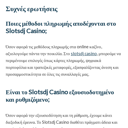
Συχνές ερωτήσεις
Ποιες μέθοδοι πληρωμής αποδέχονται στο
Slotsdj Casino;
Όσον αφορά τις μεθόδους πληρωμής στα online καζίνο,
αξιολογούμε πάντα την ποικιλία. Στο
slotsdj casino
, μπορούμε να
περιμένουμε επιλογές όπως κάρτες πληρωμής, ψηφιακά
πορτοφόλια και τραπεζικές μεταφορές, εξασφαλίζοντας άνεση και
προσαρμοστικότητα σε όλες τις συναλλαγές μας.
Είναι το Slotsdj Casino εξουσιοδοτημένο
και ρυθμιζόμενο;
Όσον αφορά την εξουσιοδότηση και τη ρύθμιση, έχουμε κάνει
διεξοδική έρευνα. Το Slotsdj Casino διαθέτει πράγματι άδεια και