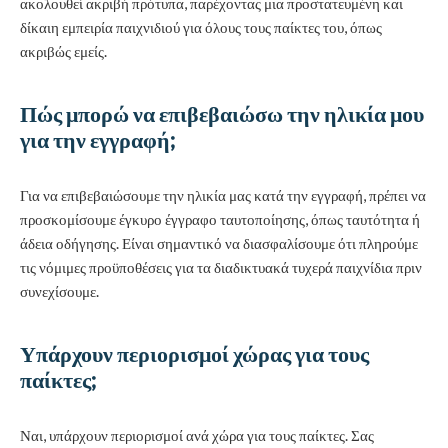
ακολουθεί ακριβή πρότυπα, παρέχοντας μια προστατευμένη και
δίκαιη εμπειρία παιχνιδιού για όλους τους παίκτες του, όπως
ακριβώς εμείς.
Πώς μπορώ να επιβεβαιώσω την ηλικία μου
για την εγγραφή;
Για να επιβεβαιώσουμε την ηλικία μας κατά την εγγραφή, πρέπει να
προσκομίσουμε έγκυρο έγγραφο ταυτοποίησης, όπως ταυτότητα ή
άδεια οδήγησης. Είναι σημαντικό να διασφαλίσουμε ότι πληρούμε
τις νόμιμες προϋποθέσεις για τα διαδικτυακά τυχερά παιχνίδια πριν
συνεχίσουμε.
Υπάρχουν περιορισμοί χώρας για τους
παίκτες;
Ναι, υπάρχουν περιορισμοί ανά χώρα για τους παίκτες. Σας