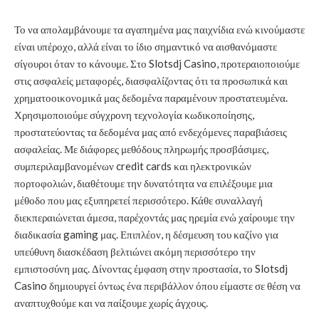
Το να απολαμβάνουμε τα αγαπημένα μας παιχνίδια ενώ κινούμαστε
είναι υπέροχο, αλλά είναι το ίδιο σημαντικό να αισθανόμαστε
σίγουροι όταν το κάνουμε. Στο Slotsdj Casino, προτεραιοποιούμε
στις ασφαλείς μεταφορές, διασφαλίζοντας ότι τα προσωπικά και
χρηματοοικονομικά μας δεδομένα παραμένουν προστατευμένα.
Χρησιμοποιούμε σύγχρονη τεχνολογία κωδικοποίησης,
προστατεύοντας τα δεδομένα μας από ενδεχόμενες παραβιάσεις
ασφαλείας. Με διάφορες μεθόδους πληρωμής προσβάσιμες,
συμπεριλαμβανομένων credit cards και ηλεκτρονικών
πορτοφολιών, διαθέτουμε την δυνατότητα να επιλέξουμε μια
μέθοδο που μας εξυπηρετεί περισσότερο. Κάθε συναλλαγή
διεκπεραιώνεται άμεσα, παρέχοντάς μας ηρεμία ενώ χαίρουμε την
διαδικασία gaming μας. Επιπλέον, η δέσμευση του καζίνο για
υπεύθυνη διασκέδαση βελτιώνει ακόμη περισσότερο την
εμπιστοσύνη μας. Δίνοντας έμφαση στην προστασία, το Slotsdj
Casino δημιουργεί όντως ένα περιβάλλον όπου είμαστε σε θέση να
αναπτυχθούμε και να παίξουμε χωρίς άγχους.