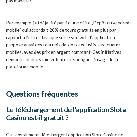
pas manquer.
Par exemple, j’ai déjà tiré parti d’une offre „Dépôt du vendredi
mobile“ qui accordait 20% de tours gratuits en plus par
rapport à l’offre classique sur le site web. L’application
propose aussi des tournois de slots exclusifs aux joueurs
mobiles, avec des prix en argent comptant. Ces initiatives
démontrent une vraie volonté de souligner l’usage de la
plateforme mobile.
Questions fréquentes
Le téléchargement de l’application Slota
Casino est-il gratuit ?
Oui, absolument. Télécharger l’application Slota Casino ne