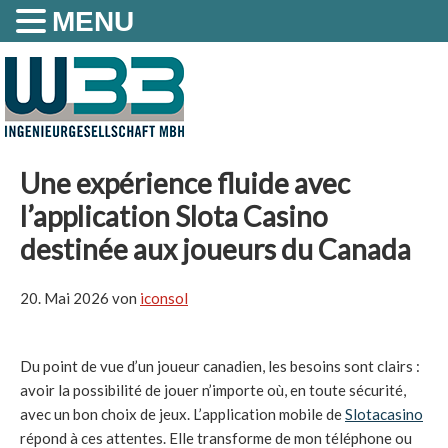
MENU
Une expérience fluide avec
l’application Slota Casino
destinée aux joueurs du Canada
20. Mai 2026
von
iconsol
Du point de vue d’un joueur canadien, les besoins sont clairs :
avoir la possibilité de jouer n’importe où, en toute sécurité,
avec un bon choix de jeux. L’application mobile de
Slotacasino
répond à ces attentes. Elle transforme de mon téléphone ou