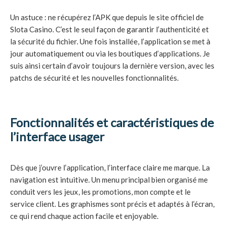
Un astuce : ne récupérez l’APK que depuis le site officiel de
Slota Casino. C’est le seul façon de garantir l’authenticité et
la sécurité du fichier. Une fois installée, l’application se met à
jour automatiquement ou via les boutiques d’applications. Je
suis ainsi certain d’avoir toujours la dernière version, avec les
patchs de sécurité et les nouvelles fonctionnalités.
Fonctionnalités et caractéristiques de
l’interface usager
Dès que j’ouvre l’application, l’interface claire me marque. La
navigation est intuitive. Un menu principal bien organisé me
conduit vers les jeux, les promotions, mon compte et le
service client. Les graphismes sont précis et adaptés à l’écran,
ce qui rend chaque action facile et enjoyable.