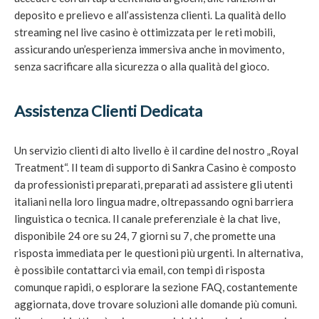
deposito e prelievo e all’assistenza clienti. La qualità dello
streaming nel live casino è ottimizzata per le reti mobili,
assicurando un’esperienza immersiva anche in movimento,
senza sacrificare alla sicurezza o alla qualità del gioco.
Assistenza Clienti Dedicata
Un servizio clienti di alto livello è il cardine del nostro „Royal
Treatment“. Il team di supporto di Sankra Casino è composto
da professionisti preparati, preparati ad assistere gli utenti
italiani nella loro lingua madre, oltrepassando ogni barriera
linguistica o tecnica. Il canale preferenziale è la chat live,
disponibile 24 ore su 24, 7 giorni su 7, che promette una
risposta immediata per le questioni più urgenti. In alternativa,
è possibile contattarci via email, con tempi di risposta
comunque rapidi, o esplorare la sezione FAQ, costantemente
aggiornata, dove trovare soluzioni alle domande più comuni.