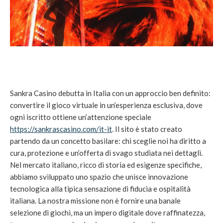
Sankra Casino debutta in Italia con un approccio ben definito:
convertire il gioco virtuale in un’esperienza esclusiva, dove
ogni iscritto ottiene un’attenzione speciale
https://sankrascasino.com/it-it
. Il sito è stato creato
partendo da un concetto basilare: chi sceglie noi ha diritto a
cura, protezione e un’offerta di svago studiata nei dettagli.
Nel mercato italiano, ricco di storia ed esigenze specifiche,
abbiamo sviluppato uno spazio che unisce innovazione
tecnologica alla tipica sensazione di fiducia e ospitalità
italiana. La nostra missione non è fornire una banale
selezione di giochi, ma un impero digitale dove raffinatezza,