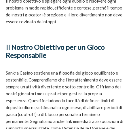
Il nostro obiettivo è spiegare ogni dubbio o risolvere ogni
problema in modo rapido, efficiente e cortese, perché il tempo
dei nostri giocatori è prezioso e il loro divertimento non deve
essere rovinato da intoppi.
Il Nostro Obiettivo per un Gioco
Responsabile
Sankra Casino sostiene una filosofia del gioco equilibrato e
sostenibile. Comprendiamo che l’intrattenimento deve essere
sempre un’attività divertente e sotto controllo. Offriamo dei
nostri giocatori mezzi pratici per gestire la propria
esperienza. Questi includono la facoltà di definire limiti di
deposito diurni, settimanali o ogni mese, di abilitare periodi di
pausa (cool-off) o di blocco personale a termine o
permanente. Segnaliamo anche link immediati a associazioni di
supporto specializzate, come l’Agenzia delle Dogane e dei