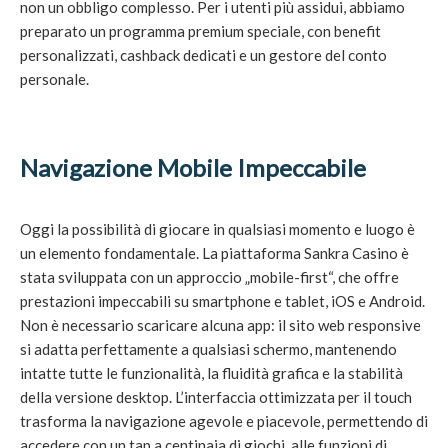
non un obbligo complesso. Per i utenti più assidui, abbiamo
preparato un programma premium speciale, con benefit
personalizzati, cashback dedicati e un gestore del conto
personale.
Navigazione Mobile Impeccabile
Oggi la possibilità di giocare in qualsiasi momento e luogo è
un elemento fondamentale. La piattaforma Sankra Casino è
stata sviluppata con un approccio „mobile-first“, che offre
prestazioni impeccabili su smartphone e tablet, iOS e Android.
Non è necessario scaricare alcuna app: il sito web responsive
si adatta perfettamente a qualsiasi schermo, mantenendo
intatte tutte le funzionalità, la fluidità grafica e la stabilità
della versione desktop. L’interfaccia ottimizzata per il touch
trasforma la navigazione agevole e piacevole, permettendo di
accedere con un tap a centinaia di giochi, alle funzioni di