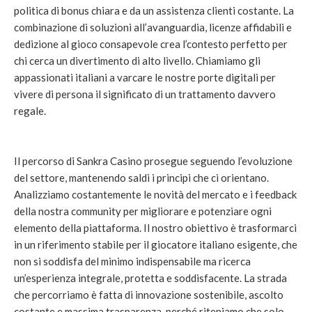
politica di bonus chiara e da un assistenza clienti costante. La
combinazione di soluzioni all’avanguardia, licenze affidabili e
dedizione al gioco consapevole crea l’contesto perfetto per
chi cerca un divertimento di alto livello. Chiamiamo gli
appassionati italiani a varcare le nostre porte digitali per
vivere di persona il significato di un trattamento davvero
regale.
Il percorso di Sankra Casino prosegue seguendo l’evoluzione
del settore, mantenendo saldi i principi che ci orientano.
Analizziamo costantemente le novità del mercato e i feedback
della nostra community per migliorare e potenziare ogni
elemento della piattaforma. Il nostro obiettivo è trasformarci
in un riferimento stabile per il giocatore italiano esigente, che
non si soddisfa del minimo indispensabile ma ricerca
un’esperienza integrale, protetta e soddisfacente. La strada
che percorriamo è fatta di innovazione sostenibile, ascolto
costante e massima trasparenza, perché riteniamo che solo