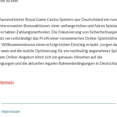
ite zu sein.
ssend bietet Royal Game Casino Spielern aus Deutschland ein run
interessanten Bonusaktionen, einer umfangreichen und fairen Spiel
ortablen Zahlungsmethoden. Die Fokussierung von Sicherheitsaspe
tz vervollständigt das Profil einer renommierten Online-Spielstätte
 Willkommensbonus einen erfolgreichen Einstieg erlaubt, sorgen d
amm und die mobile Optimierung für ein nachhaltig angenehmes Spie
dem Online-Angebot lohnt sich ein genaues Hinsehen auf die
gungen und die aktuellen legalen Rahmenbedingungen in Deutschla
llgemein
Impressum
Footer