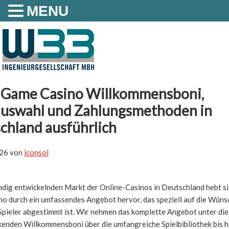
MENU
 Game Casino Willkommensboni,
auswahl und Zahlungsmethoden in
chland ausführlich
026
von
iconsol
ändig entwickelnden Markt der Online-Casinos in Deutschland hebt s
o durch ein umfassendes Angebot hervor, das speziell auf die Wüns
Spieler abgestimmt ist. Wir nehmen das komplette Angebot unter die
kenden Willkommensboni über die umfangreiche Spielbibliothek bis h