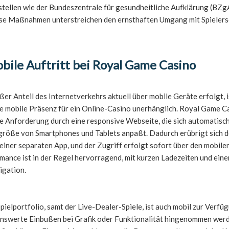
tellen wie der Bundeszentrale für gesundheitliche Aufklärung (BZgA
ese Maßnahmen unterstreichen den ernsthaften Umgang mit Spielers
bile Auftritt bei Royal Game Casino
er Anteil des Internetverkehrs aktuell über mobile Geräte erfolgt, i
e mobile Präsenz für ein Online-Casino unerhänglich. Royal Game C
ese Anforderung durch eine responsive Webseite, die sich automatisch
größe von Smartphones und Tablets anpaßt. Dadurch erübrigt sich d
iner separaten App, und der Zugriff erfolgt sofort über den mobile
mance ist in der Regel hervorragend, mit kurzen Ladezeiten und einer
gation.
pielportfolio, samt der Live-Dealer-Spiele, ist auch mobil zur Verfü
nswerte Einbußen bei Grafik oder Funktionalität hingenommen wer