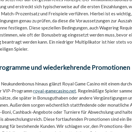
ung und erstreckt sich typischerweise auf die ersten Einzahlungen, w
 Match-Prozentsatz und Freispiele verführen. Hierbei ist es wichtig,
ngungen genau zu prüfen, da diese die Voraussetzungen zur Auszah
ne festlegen. Diese speziellen Bedingungen, auch Wagering Requ
estimmen, wie oft der Bonusbetrag eingesetzt werden muss, bevor e
beantragt werden kann. Ein niedriger Multiplikator ist hier stets vo
eiligen Spieler.
rogramme und wiederkehrende Promotionen
Neukundenbonus hinaus glänzt Royal Game Casino mit einem durc
er VIP-Programm
royal-gamecasino.net
. Regelmäßige Spieler samm
insätze, die später in Bonusguthaben oder andere Vergünstigungen 
nen. Außerdem sorgen wöchentlich stattfindende oder monatliche 
-Boni, Cashback-Angebote oder Turniere für Abwechslung und halt
nis abwechslungsreich. Diese fortlaufenden Promotionen sind ein Be
ung für bestehende Kunden. Wir schlagen vor, den Promotions-Ber