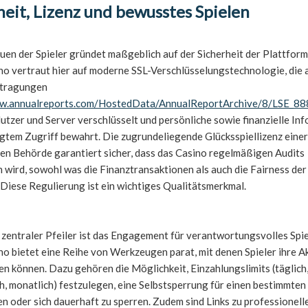
heit, Lizenz und bewusstes Spielen
uen der Spieler gründet maßgeblich auf der Sicherheit der Plattform
o vertraut hier auf moderne SSL-Verschlüsselungstechnologie, die a
tragungen
ww.annualreports.com/HostedData/AnnualReportArchive/8/LSE_88
utzer und Server verschlüsselt und persönliche sowie finanzielle In
gtem Zugriff bewahrt. Die zugrundeliegende Glücksspiellizenz einer
en Behörde garantiert sicher, dass das Casino regelmäßigen Audits
 wird, sowohl was die Finanztransaktionen als auch die Fairness der
 Diese Regulierung ist ein wichtiges Qualitätsmerkmal.
 zentraler Pfeiler ist das Engagement für verantwortungsvolles Spie
o bietet eine Reihe von Werkzeugen parat, mit denen Spieler ihre Ak
en können. Dazu gehören die Möglichkeit, Einzahlungslimits (täglich
h, monatlich) festzulegen, eine Selbstsperrung für einen bestimmte
en oder sich dauerhaft zu sperren. Zudem sind Links zu professionell