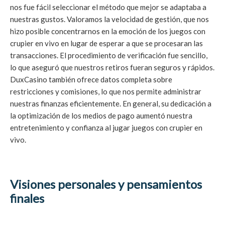
nos fue fácil seleccionar el método que mejor se adaptaba a
nuestras gustos. Valoramos la velocidad de gestión, que nos
hizo posible concentrarnos en la emoción de los juegos con
crupier en vivo en lugar de esperar a que se procesaran las
transacciones. El procedimiento de verificación fue sencillo,
lo que aseguró que nuestros retiros fueran seguros y rápidos.
DuxCasino también ofrece datos completa sobre
restricciones y comisiones, lo que nos permite administrar
nuestras finanzas eficientemente. En general, su dedicación a
la optimización de los medios de pago aumentó nuestra
entretenimiento y confianza al jugar juegos con crupier en
vivo.
Visiones personales y pensamientos
finales