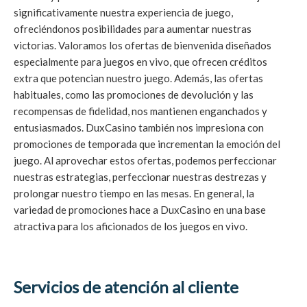
significativamente nuestra experiencia de juego,
ofreciéndonos posibilidades para aumentar nuestras
victorias. Valoramos los ofertas de bienvenida diseñados
especialmente para juegos en vivo, que ofrecen créditos
extra que potencian nuestro juego. Además, las ofertas
habituales, como las promociones de devolución y las
recompensas de fidelidad, nos mantienen enganchados y
entusiasmados. DuxCasino también nos impresiona con
promociones de temporada que incrementan la emoción del
juego. Al aprovechar estos ofertas, podemos perfeccionar
nuestras estrategias, perfeccionar nuestras destrezas y
prolongar nuestro tiempo en las mesas. En general, la
variedad de promociones hace a DuxCasino en una base
atractiva para los aficionados de los juegos en vivo.
Servicios de atención al cliente