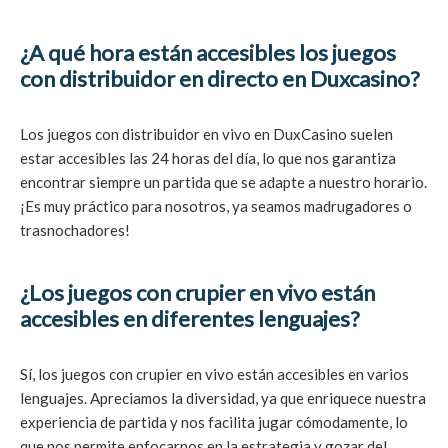
¿A qué hora están accesibles los juegos
con distribuidor en directo en Duxcasino?
Los juegos con distribuidor en vivo en DuxCasino suelen
estar accesibles las 24 horas del día, lo que nos garantiza
encontrar siempre un partida que se adapte a nuestro horario.
¡Es muy práctico para nosotros, ya seamos madrugadores o
trasnochadores!
¿Los juegos con crupier en vivo están
accesibles en diferentes lenguajes?
Sí, los juegos con crupier en vivo están accesibles en varios
lenguajes. Apreciamos la diversidad, ya que enriquece nuestra
experiencia de partida y nos facilita jugar cómodamente, lo
que nos permite enfocarnos en la estrategia y gozar del