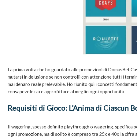
La prima volta che ho guardato alle promozioni di DomusBet Casi
mutarsi in delusione se non controlli con attenzione tutti i term
mai denaro reale prelevabile. Ho riunito qui i concetti fondamen
consapevolezza e approfittare al meglio ogni opportunità.
Requisiti di Gioco: L’Anima di Ciascun 
Il wagering, spesso definito playthrough o wagering, specifica pe
ogni promozione, ma di solito è compreso tra 25x e 40x la cifra ac