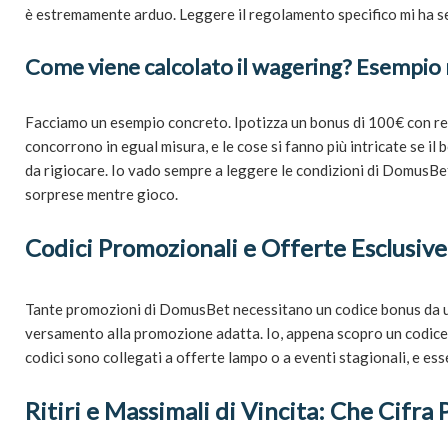
è estremamente arduo. Leggere il regolamento specifico mi ha se
Come viene calcolato il wagering? Esempio 
Facciamo un esempio concreto. Ipotizza un bonus di 100€ con requ
concorrono in egual misura, e le cose si fanno più intricate se il
da rigiocare. Io vado sempre a leggere le condizioni di DomusBet
sorprese mentre gioco.
Codici Promozionali e Offerte Esclusiv
Tante promozioni di DomusBet necessitano un codice bonus da utiliz
versamento alla promozione adatta. Io, appena scopro un codice p
codici sono collegati a offerte lampo o a eventi stagionali, e es
Ritiri e Massimali di Vincita: Che Cifra