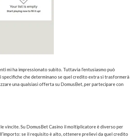
nti mi ha impressionato subito. Tuttavia l’entusiasmo può
ni specifiche che determinano se quel credito extra si trasformerà
lizzare una qualsiasi offerta su DomusBet, per partecipare con
 le vincite. Su DomusBet Casino il moltiplicatore è diverso per
importo: se il requisito è alto, ottenere prelievi da quel credito