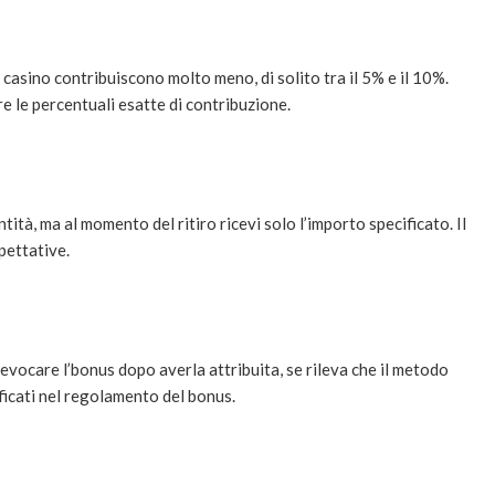
 casino contribuiscono molto meno, di solito tra il 5% e il 10%.
e le percentuali esatte di contribuzione.
ità, ma al momento del ritiro ricevi solo l’importo specificato. Il
pettative.
evocare l’bonus dopo averla attribuita, se rileva che il metodo
ificati nel regolamento del bonus.