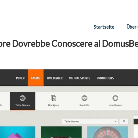
Startseite
Über 
ore Dovrebbe Conoscere al DomusBet 