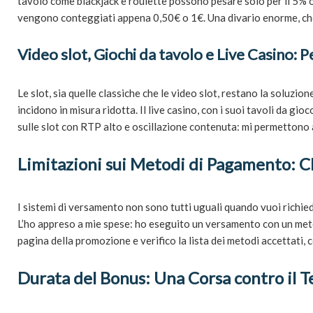
tavolo come blackjack e roulette possono pesare solo per il 5% o 1
vengono conteggiati appena 0,50€ o 1€. Una divario enorme, che
Video slot, Giochi da tavolo e Live Casino: 
Le slot, sia quelle classiche che le video slot, restano la soluzio
incidono in misura ridotta. Il live casino, con i suoi tavoli da g
sulle slot con RTP alto e oscillazione contenuta: mi permettono a
Limitazioni sui Metodi di Pagamento: C
I sistemi di versamento non sono tutti uguali quando vuoi richied
L’ho appreso a mie spese: ho eseguito un versamento con un meto
pagina della promozione e verifico la lista dei metodi accettati,
Durata del Bonus: Una Corsa contro il 