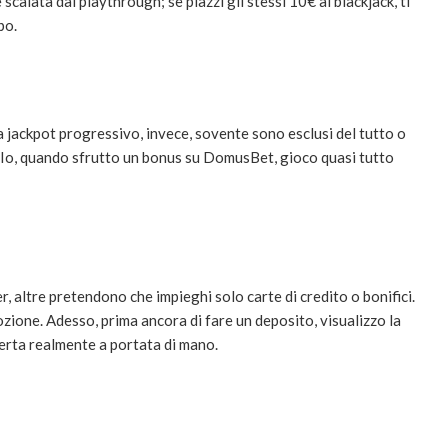
calata dal playthrough; se piazzi gli stessi 10€ al blackjack, ti
po.
i a jackpot progressivo, invece, sovente sono esclusi del tutto o
ero. Io, quando sfrutto un bonus su DomusBet, gioco quasi tutto
 altre pretendono che impieghi solo carte di credito o bonifici.
one. Adesso, prima ancora di fare un deposito, visualizzo la
ferta realmente a portata di mano.