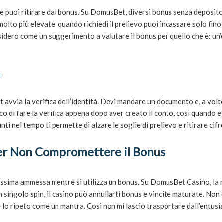
che puoi ritirare dal bonus. Su DomusBet, diversi bonus senza deposit
olto più elevate, quando richiedi il prelievo puoi incassare solo fino 
considero come un suggerimento a valutare il bonus per quello che è: 
a
 avvia la verifica dell’identità. Devi mandare un documento e, a vo
co di fare la verifica appena dopo aver creato il conto, così quando è 
nti nel tempo ti permette di alzare le soglie di prelievo e ritirare ci
 per Non Compromettere il Bonus
assima ammessa mentre si utilizza un bonus. Su DomusBet Casino, la 
 singolo spin, il casino può annullarti bonus e vincite maturate. Non 
me lo ripeto come un mantra. Così non mi lascio trasportare dall’entusi