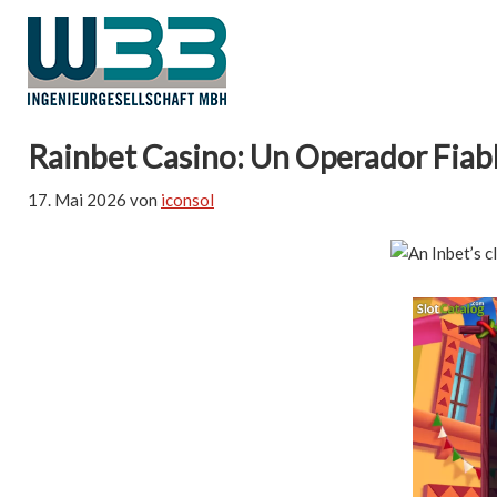
Rainbet Casino: Un Operador Fiabl
17. Mai 2026
von
iconsol