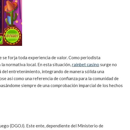
ue se forja toda experiencia de valor. Como periodista
 la normativa local. En esta situación,
rainbet casino
surge no
á del entretenimiento, integrando de manera sólida una
dose así como una referencia de confianza para la comunidad de
n, basándome siempre de una comprobación imparcial de los hechos
Juego (DGOJ). Este ente, dependiente del Ministerio de