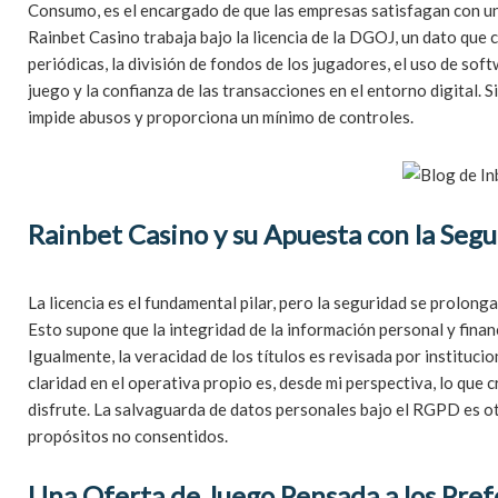
Consumo, es el encargado de que las empresas satisfagan con una
Rainbet Casino trabaja bajo la licencia de la DGOJ, un dato que c
periódicas, la división de fondos de los jugadores, el uso de sof
juego y la confianza de las transacciones en el entorno digital. 
impide abusos y proporciona un mínimo de controles.
Rainbet Casino y su Apuesta con la Segu
La licencia es el fundamental pilar, pero la seguridad se prolonga
Esto supone que la integridad de la información personal y finan
Igualmente, la veracidad de los títulos es revisada por instituc
claridad en el operativa propio es, desde mi perspectiva, lo que c
disfrute. La salvaguarda de datos personales bajo el RGPD es o
propósitos no consentidos.
Una Oferta de Juego Pensada a los Pref