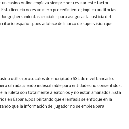
 un casino online empieza siempre por revisar este factor.
. Esta licencia no es un mero procedimiento; implica auditorías
 Juego, herramientas cruciales para asegurar la justicia del
territorio español, pues adolece del marco de supervisión que
Casino utiliza protocolos de encriptado SSL de nivel bancario.
era cifrada, siendo indescifrable para entidades no consentidos.
 de la ruleta son totalmente aleatorios y no están amañados. Esta
arios en España, posibilitando que el énfasis se enfoque en la
zando que la información del jugador no se emplea para