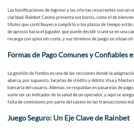
Las bonificaciones de ingreso y las ofertas recurrentes son un 
claridad. Rainbet Casino presenta sus bonos, como el de bienven
títulos que contribuyen a cumplirlo o los plazos de tiempo están
de aprecio hacia el jugador, que puede decidir si unirse en una
recarga con spins sin coste, y sus términos de juego se sitúan en
Formas de Pago Comunes y Confiables 
La gestión de fondos es una de las secciones donde la adaptació
abarca, por supuesto, tarjetas de crédito y débito Visa y Master
bancaria del usuario. Además, se respaldan en pasarelas de pago
suele ser un indicador de la salud de un operador, y aquí se aseg
falta de comisiones por parte del casino en las transacciones má
Juego Seguro: Un Eje Clave de Rainbet