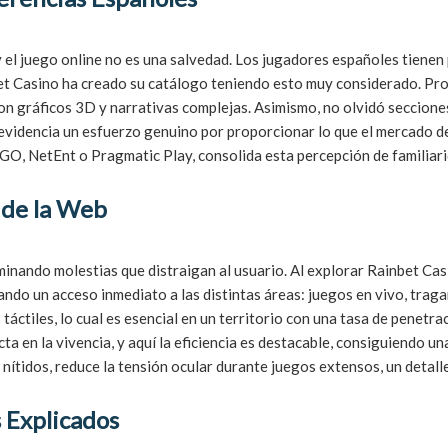
 y el juego online no es una salvedad. Los jugadores españoles tienen
nbet Casino ha creado su catálogo teniendo esto muy considerado. Pro
on gráficos 3D y narrativas complejas. Asimismo, no olvidó secciones 
 evidencia un esfuerzo genuino por proporcionar lo que el mercado 
, NetEnt o Pragmatic Play, consolida esta percepción de familiarid
 de la Web
liminando molestias que distraigan al usuario. Al explorar Rainbet Ca
litando un acceso inmediato a las distintas áreas: juegos en vivo, tra
áctiles, lo cual es esencial en un territorio con una tasa de penetr
ta en la vivencia, y aquí la eficiencia es destacable, consiguiendo u
 nítidos, reduce la tensión ocular durante juegos extensos, un detal
 Explicados