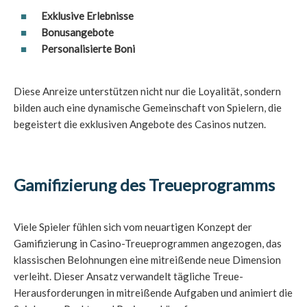
Exklusive Erlebnisse
Bonusangebote
Personalisierte Boni
Diese Anreize unterstützen nicht nur die Loyalität, sondern
bilden auch eine dynamische Gemeinschaft von Spielern, die
begeistert die exklusiven Angebote des Casinos nutzen.
Gamifizierung des Treueprogramms
Viele Spieler fühlen sich vom neuartigen Konzept der
Gamifizierung in Casino-Treueprogrammen angezogen, das
klassischen Belohnungen eine mitreißende neue Dimension
verleiht. Dieser Ansatz verwandelt tägliche Treue-
Herausforderungen in mitreißende Aufgaben und animiert die