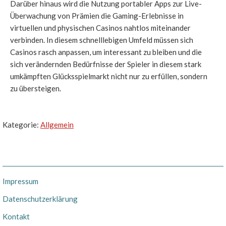
Darüber hinaus wird die Nutzung portabler Apps zur Live-
Überwachung von Prämien die Gaming-Erlebnisse in
virtuellen und physischen Casinos nahtlos miteinander
verbinden. In diesem schnelllebigen Umfeld müssen sich
Casinos rasch anpassen, um interessant zu bleiben und die
sich verändernden Bedürfnisse der Spieler in diesem stark
umkämpften Glücksspielmarkt nicht nur zu erfüllen, sondern
zu übersteigen.
Kategorie:
Allgemein
Impressum
Footer
Datenschutzerklärung
Kontakt