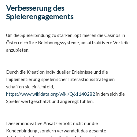
Verbesserung des
Spielerengagements
Um die Spielerbindung zu stärken, optimieren die Casinos in
Österreich ihre Belohnungssysteme, um attraktivere Vorteile
anzubieten.
Durch die Kreation individueller Erlebnisse und die
Implementierung spielerischer Interaktionsstrategien
schaffen sie ein Umfeld,
https://www.wikidata.org/wiki/Q61140282
in dem sich die
Spieler wertgeschätzt und angeregt fühlen.
Dieser innovative Ansatz erhöht nicht nur die
Kundenbindung, sondern verwandelt das gesamte