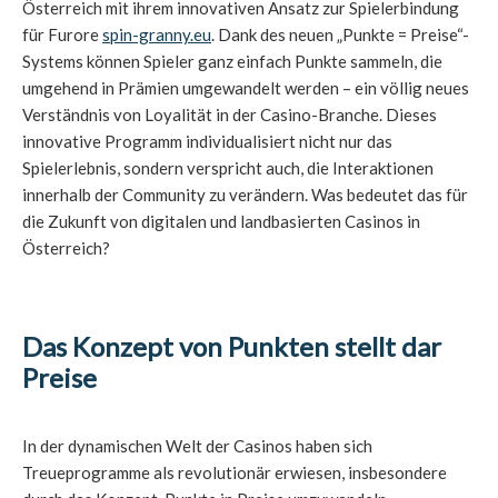
Österreich mit ihrem innovativen Ansatz zur Spielerbindung
für Furore
spin-granny.eu
. Dank des neuen „Punkte = Preise“-
Systems können Spieler ganz einfach Punkte sammeln, die
umgehend in Prämien umgewandelt werden – ein völlig neues
Verständnis von Loyalität in der Casino-Branche. Dieses
innovative Programm individualisiert nicht nur das
Spielerlebnis, sondern verspricht auch, die Interaktionen
innerhalb der Community zu verändern. Was bedeutet das für
die Zukunft von digitalen und landbasierten Casinos in
Österreich?
Das Konzept von Punkten stellt dar
Preise
In der dynamischen Welt der Casinos haben sich
Treueprogramme als revolutionär erwiesen, insbesondere