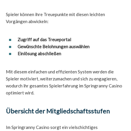
Spieler können ihre Treuepunkte mit diesen leichten
Vorgängen abwickeln:
Zugriff auf das Treueportal
Gewünschte Belohnungen auswählen
Einlösung abschließen
Mit diesem einfachen und effizienten System werden die
Spieler motiviert, weiterzumachen und sich zu engagieren,
wodurch ihr gesamtes Spielerfahrung im Springranny Casino
optimiert wird.
Übersicht der Mitgliedschaftsstufen
Im Springranny Casino sorgt ein vielschichtiges