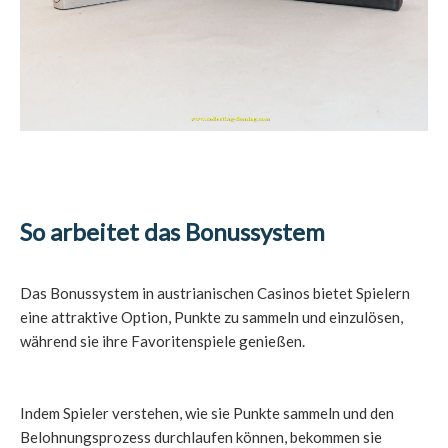
So arbeitet das Bonussystem
Das Bonussystem in austrianischen Casinos bietet Spielern
eine attraktive Option, Punkte zu sammeln und einzulösen,
während sie ihre Favoritenspiele genießen.
Indem Spieler verstehen, wie sie Punkte sammeln und den
Belohnungsprozess durchlaufen können, bekommen sie