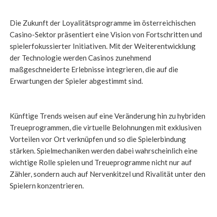
Die Zukunft der Loyalitätsprogramme im österreichischen
Casino-Sektor präsentiert eine Vision von Fortschritten und
spielerfokussierter Initiativen. Mit der Weiterentwicklung
der Technologie werden Casinos zunehmend
maßgeschneiderte Erlebnisse integrieren, die auf die
Erwartungen der Spieler abgestimmt sind.
Künftige Trends weisen auf eine Veränderung hin zu hybriden
Treueprogrammen, die virtuelle Belohnungen mit exklusiven
Vorteilen vor Ort verknüpfen und so die Spielerbindung
stärken. Spielmechaniken werden dabei wahrscheinlich eine
wichtige Rolle spielen und Treueprogramme nicht nur auf
Zähler, sondern auch auf Nervenkitzel und Rivalität unter den
Spielern konzentrieren.