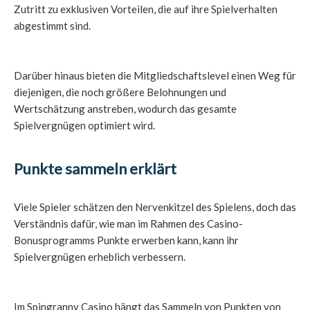
Zutritt zu exklusiven Vorteilen, die auf ihre Spielverhalten
abgestimmt sind.
Darüber hinaus bieten die Mitgliedschaftslevel einen Weg für
diejenigen, die noch größere Belohnungen und
Wertschätzung anstreben, wodurch das gesamte
Spielvergnügen optimiert wird.
Punkte sammeln erklärt
Viele Spieler schätzen den Nervenkitzel des Spielens, doch das
Verständnis dafür, wie man im Rahmen des Casino-
Bonusprogramms Punkte erwerben kann, kann ihr
Spielvergnügen erheblich verbessern.
Im Spingranny Casino hängt das Sammeln von Punkten von