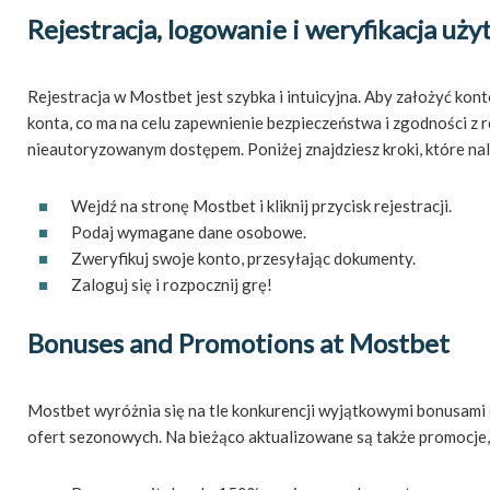
Rejestracja, logowanie i weryfikacja u
Rejestracja w Mostbet jest szybka i intuicyjna. Aby założyć kont
konta, co ma na celu zapewnienie bezpieczeństwa i zgodności z 
nieautoryzowanym dostępem. Poniżej znajdziesz kroki, które nal
Wejdź na stronę Mostbet i kliknij przycisk rejestracji.
Podaj wymagane dane osobowe.
Zweryfikuj swoje konto, przesyłając dokumenty.
Zaloguj się i rozpocznij grę!
Bonuses and Promotions at Mostbet
Mostbet wyróżnia się na tle konkurencji wyjątkowymi bonusami
ofert sezonowych. Na bieżąco aktualizowane są także promocje