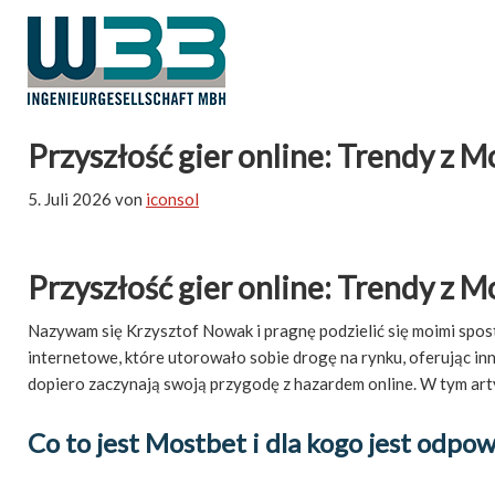
Przyszłość gier online: Trendy z M
5. Juli 2026
von
iconsol
Przyszłość gier online: Trendy z M
Nazywam się Krzysztof Nowak i pragnę podzielić się moimi spos
internetowe, które utorowało sobie drogę na rynku, oferując inn
dopiero zaczynają swoją przygodę z hazardem online. W tym arty
Co to jest Mostbet i dla kogo jest odpo