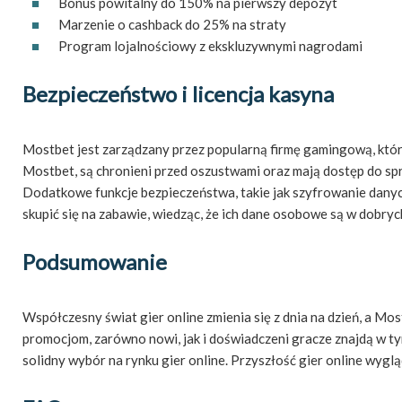
Bonus powitalny do 150% na pierwszy depozyt
Marzenie o cashback do 25% na straty
Program lojalnościowy z ekskluzywnymi nagrodami
Bezpieczeństwo i licencja kasyna
Mostbet jest zarządzany przez popularną firmę gamingową, któr
Mostbet, są chronieni przed oszustwami oraz mają dostęp do spr
Dodatkowe funkcje bezpieczeństwa, takie jak szyfrowanie danych
skupić się na zabawie, wiedząc, że ich dane osobowe są w dobryc
Podsumowanie
Współczesny świat gier online zmienia się z dnia na dzień, a Mo
promocjom, zarówno nowi, jak i doświadczeni gracze znajdą w ty
solidny wybór na rynku gier online. Przyszłość gier online wygl