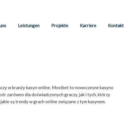
uns
Leistungen
Projekte
Karriere
Kontakt
raczy w branży kasyn online. Mostbet to nowoczesne kasyno
bór zarówno dla doświadczonych graczy, jak i tych, którzy
jakie są trendy w grach online związane z tym kasynem.