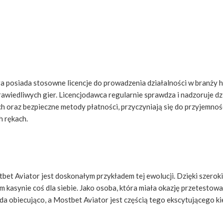
a posiada stosowne licencje do prowadzenia działalności w branży 
awiedliwych gier. Licencjodawca regularnie sprawdza i nadzoruje dz
 oraz bezpieczne metody płatności, przyczyniają się do przyjemnośc
h rękach.
stbet Aviator jest doskonałym przykładem tej ewolucji. Dzięki szero
m kasynie coś dla siebie. Jako osoba, która miała okazję przetesto
ąda obiecująco, a Mostbet Aviator jest częścią tego ekscytującego ki