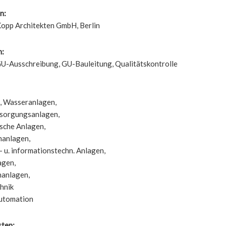
n:
opp Architekten GmbH, Berlin
n:
GU-Ausschreibung, GU-Bauleitung, Qualitätskontrolle
, Wasseranlagen,
sorgungsanlagen,
sche Anlagen,
manlagen,
 u. informationstechn. Anlagen,
agen,
hanlagen,
hnik
utomation
sten: