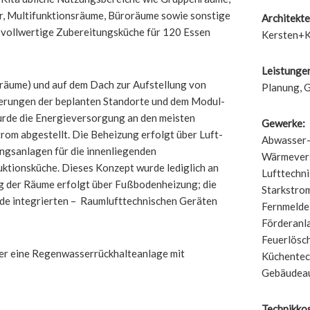
er, Multifunktionsräume, Büroräume sowie sonstige
Architekte
 vollwertige Zubereitungsküche für 120 Essen
Kersten+K
Leistunge
sräume) und auf dem Dach zur Aufstellung von
Planung, 
derungen der beplanten Standorte und dem Modul-
wurde die Energieversorgung an den meisten
Gewerke:
rom abgestellt. Die Beheizung erfolgt über Luft-
Abwasser-
gsanlagen für die innenliegenden
Wärmever
tionsküche. Dieses Konzept wurde lediglich an
Lufttechni
 der Räume erfolgt über Fußbodenheizung; die
Starkstro
ade integrierten – Raumlufttechnischen Geräten
Fernmelde-
Förderanl
Feuerlösc
er eine Regenwasserrückhalteanlage mit
Küchentec
Gebäudea
Technikko