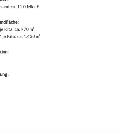
samt ca. 11,0 Mio. €
undfläche:
e Kita: ca. 970 m²
je Kita: ca. 1.430 m²
ginn:
lung: