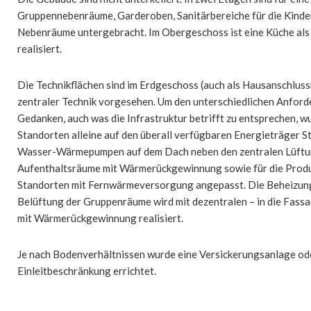
Gruppen­nebenräume, Garderoben, Sanitärbereiche für die Kind
Neben­räume untergebracht. Im Obergeschoss ist eine Küche als
realisiert.
Die Technikflächen sind im Erdgeschoss (auch als Hausanschlus
zentraler Technik vorgesehen. Um den unterschiedlichen Anfor
Gedanken, auch was die Infrastruktur betrifft zu entsprechen, 
Standorten alleine auf den überall verfügbaren Energieträger St
Wasser-Wärmepumpen auf dem Dach neben den zentralen Lüftun
Aufenthaltsräume mit Wärmerückgewinnung sowie für die Produk
Standorten mit Fernwärmeversorgung angepasst. Die Beheizung
Belüftung der Gruppenräume wird mit dezentralen – in die Fass
mit Wärmerückgewinnung realisiert.
Je nach Bodenverhältnissen wurde eine Versickerungsanlage od
Einleitbeschränkung errichtet.