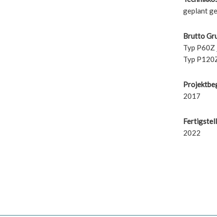
geplant ge
Brutto Gr
Typ P60Z j
Typ P120Z 
Projektbe
2017
Fertigstel
2022