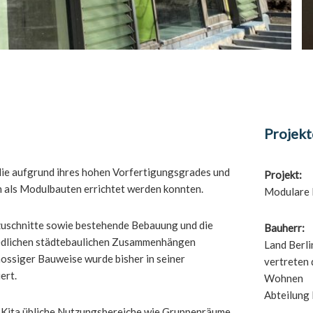
Projek
die aufgrund ihres hohen Vorfertigungsgrades und
Projekt:
h als Modulbauten errichtet werden konnten.
Modulare K
zuschnitte sowie bestehende Bebauung und die
Bauherr:
hiedlichen städtebaulichen Zusammenhängen
Land Berli
hossiger Bauweise wurde bisher in seiner
vertreten 
ert.
Wohnen
Abteilung
ne Kita übliche Nutzungsbereiche wie Gruppenräume,