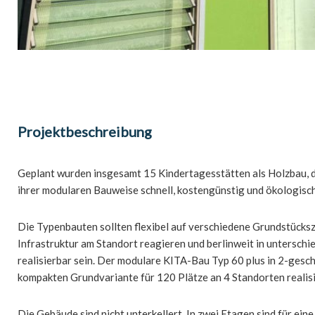
Projektbeschreibung
Geplant wurden insgesamt 15 Kindertagesstätten als Holzbau, 
ihrer modularen Bauweise schnell, kostengünstig und ökologisc
Die Typenbauten sollten flexibel auf verschiedene Grundstücks
Infrastruktur am Standort reagieren und berlinweit in untersc
realisierbar sein. Der modulare KITA-Bau Typ 60 plus in 2-gesc
kompakten Grundvariante für 120 Plätze an 4 Standorten realisi
Die Gebäude sind nicht unterkellert. In zwei Etagen sind für ei