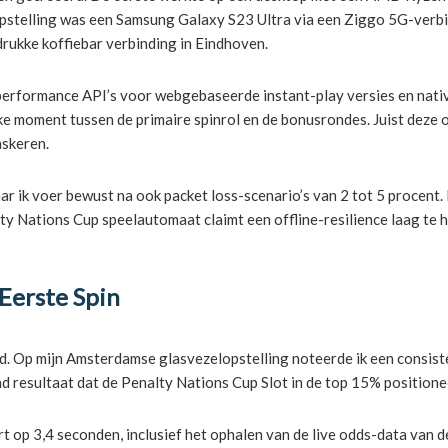
opstelling was een Samsung Galaxy S23 Ultra via een Ziggo 5G-verbi
drukke koffiebar verbinding in Eindhoven.
erformance API’s voor webgebaseerde instant-play versies en nativ
ijke moment tussen de primaire spinrol en de bonusrondes. Juist de
skeren.
 ik voer bewust na ook packet loss-scenario’s van 2 tot 5 procent. D
Nations Cup speelautomaat claimt een offline-resilience laag te heb
 Eerste Spin
jd. Op mijn Amsterdamse glasvezelopstelling noteerde ik een consis
nd resultaat dat de Penalty Nations Cup Slot in de top 15% positione
op 3,4 seconden, inclusief het ophalen van de live odds-data van de