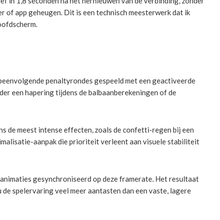
tief in 1,8 seconden na het hernieuwen van de verbinding, zonder
ser of app geheugen. Dit is een technisch meesterwerk dat ik
hoofdscherm.
s opeenvolgende penaltyrondes gespeeld met een geactiveerde
der een hapering tijdens de balbaanberekeningen of de
 de meest intense effecten, zoals de confetti-regen bij een
lisatie-aanpak die prioriteit verleent aan visuele stabiliteit
 animaties gesynchroniseerd op deze framerate. Het resultaat
u de spelervaring veel meer aantasten dan een vaste, lagere