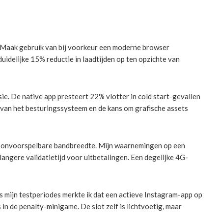
n. Maak gebruik van bij voorkeur een moderne browser
idelijke 15% reductie in laadtijden op ten opzichte van
. De native app presteert 22% vlotter in cold start-gevallen
van het besturingssysteem en de kans om grafische assets
de onvoorspelbare bandbreedte. Mijn waarnemingen op een
angere validatietijd voor uitbetalingen. Een degelijke 4G-
s mijn testperiodes merkte ik dat een actieve Instagram-app op
n de penalty-minigame. De slot zelf is lichtvoetig, maar