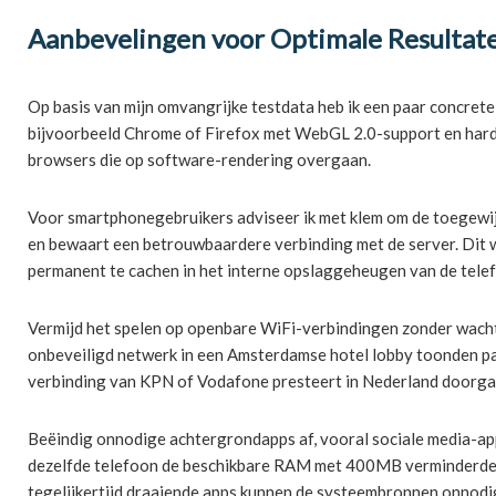
Aanbevelingen voor Optimale Resultat
Op basis van mijn omvangrijke testdata heb ik een paar concrete
bijvoorbeeld Chrome of Firefox met WebGL 2.0-support en hardwa
browsers die op software-rendering overgaan.
Voor smartphonegebruikers adviseer ik met klem om de toegewijd
en bewaart een betrouwbaardere verbinding met de server. Dit 
permanent te cachen in het interne opslaggeheugen van de tele
Vermijd het spelen op openbare WiFi-verbindingen zonder wach
onbeveiligd netwerk in een Amsterdamse hotel lobby toonden pack
verbinding van KPN of Vodafone presteert in Nederland doorgaa
Beëindig onnodige achtergrondapps af, vooral sociale media-app
dezelfde telefoon de beschikbare RAM met 400MB verminderde, wat
tegelijkertijd draaiende apps kunnen de systeembronnen onnodi