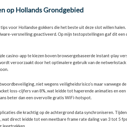
en op Hollands Grondgebied
 tips voor Hollandse gokkers die het beste uit deze slot willen hale
re-versnelling geactiveerd. Op mijn testopstellingen gaf dit een du
e casino-app te kiezen boven browsergebaseerde instant-play versie
wordt veroorzaakt door het optimalere gebruik van de netwerkstack 
foon.
twoordbeveiliging, niet wegens veiligheidsrisico’s maar vanwege 
et loss-cijfers van 8%, wat leidde tot haperende animaties en een l
ns beter dan een overvolle gratis WiFi-hotspot.
licaties die krachtig op de achtergrond data synchroniseren. Tijden
 direct leidde tot een meetbare frame rate daling van 3 tot 5 fps i
g leegtrekken.