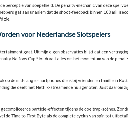
in de perceptie van soepelheid. De penalty-mechanic van deze spel vo
iefhebbers gaf aan unaniem dat de shoot-feedback binnen 100 millis
d zie.
orden voor Nederlandse Slotspelers
ntertainment gaat. Uit mijn eigen observaties blijkt dat een vertrag
 Penalty Nations Cup Slot draait alles om het momentum van de penalt
 ook op de mid-range smartphones die ik bij vrienden en familie in
nding die deelt met Netflix-streamende huisgenoten. Juist daarom zi
gecompliceerde particle-effecten tijdens de doeltrap-scènes. Zonder
el de Time to First Byte als de complete cyclus van spin tot uitbeta