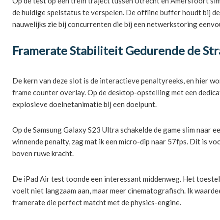
Op de test op een trein traject tussen Utrecht en Amersfoort sim
de huidige spelstatus te verspelen. De offline buffer houdt bij 
nauwelijks zie bij concurrenten die bij een netwerkstoring een
Framerate Stabiliteit Gedurende de St
De kern van deze slot is de interactieve penaltyreeks, en hier
frame counter overlay. Op de desktop-opstelling met een dedic
explosieve doelnetanimatie bij een doelpunt.
Op de Samsung Galaxy S23 Ultra schakelde de game slim naar een
winnende penalty, zag mat ik een micro-dip naar 57fps. Dit is vo
boven ruwe kracht.
De iPad Air test toonde een interessant middenweg. Het toeste
voelt niet langzaam aan, maar meer cinematografisch. Ik waardee
framerate die perfect matcht met de physics-engine.