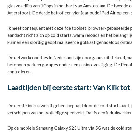
glasvezellijn van 1Gbps in het hart van Amsterdam. De tweede 
Amersfoort. De derde betrof een vier jaar oude iPad Air op een 
Ik meet consequent met dezelfde toolset: browser-gebaseerde p
aandacht richt zich op cold starts, warm reloads en het belangr
kunnen een slordig geoptimaliseerde gokkast genadeloos ontma
De netwerkcondities in Nederland zijn doorgaans uitstekend, maar
betonnen parkeergarages onder een casino-vestiging. De Penalty 
controleren.
Laadtijden bij eerste start: Van Klik tot
De eerste indruk wordt geheel bepaald door de cold start laadti
verschijnen van het volledige speelveld. Dat is een indrukwekke
Op de mobiele Samsung Galaxy S23 Ultra via 5G was de cold start 