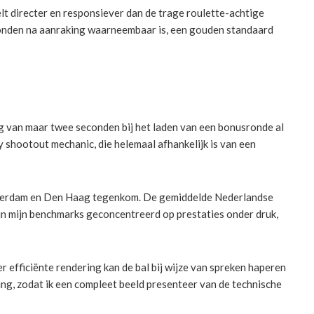
elt directer en responsiever dan de trage roulette-achtige
econden na aanraking waarneembaar is, een gouden standaard
ing van maar twee seconden bij het laden van een bonusronde al
y shootout mechanic, die helemaal afhankelijk is van een
 Rotterdam en Den Haag tegenkom. De gemiddelde Nederlandse
jn mijn benchmarks geconcentreerd op prestaties onder druk,
 efficiënte rendering kan de bal bij wijze van spreken haperen
ling, zodat ik een compleet beeld presenteer van de technische