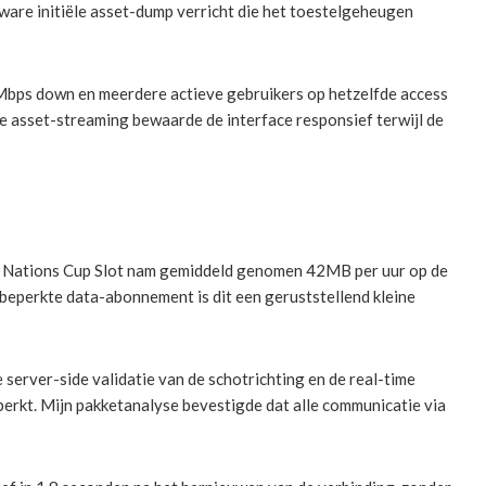
are initiële asset-dump verricht die het toestelgeheugen
Mbps down en meerdere actieve gebruikers op hetzelfde access
ve asset-streaming bewaarde de interface responsief terwijl de
lty Nations Cup Slot nam gemiddeld genomen 42MB per uur op de
eperkte data-abonnement is dit een geruststellend kleine
server-side validatie van de schotrichting en de real-time
perkt. Mijn pakketanalyse bevestigde dat alle communicatie via