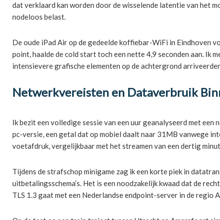
dat verklaard kan worden door de wisselende latentie van het m
nodeloos belast.
De oude iPad Air op de gedeelde koffiebar-WiFi in Eindhoven v
point, haalde de cold start toch een nette 4,9 seconden aan. Ik
intensievere grafische elementen op de achtergrond arriveerden
Netwerkvereisten en Dataverbruik Bi
Ik bezit een volledige sessie van een uur geanalyseerd met ee
pc-versie, een getal dat op mobiel daalt naar 31MB vanwege in
voetafdruk, vergelijkbaar met het streamen van een dertig minut
Tijdens de strafschop minigame zag ik een korte piek in datatra
uitbetalingsschema’s. Het is een noodzakelijk kwaad dat de rech
TLS 1.3 gaat met een Nederlandse endpoint-server in de regio 