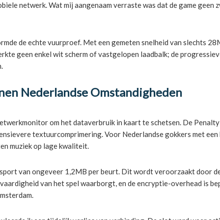
obiele netwerk. Wat mij aangenaam verraste was dat de game geen zw
ormde de echte vuurproef. Met een gemeten snelheid van slechts 28
 merkte geen enkel wit scherm of vastgelopen laadbalk; de progressie
.
nnen Nederlandse Omstandigheden
n netwerkmonitor om het dataverbruik in kaart te schetsen. De Pena
tensievere textuurcomprimering. Voor Nederlandse gokkers met een b
en muziek op lage kwaliteit.
nsport van ongeveer 1,2MB per beurt. Dit wordt veroorzaakt door de 
tvaardigheid van het spel waarborgt, en de encryptie-overhead is be
Amsterdam.