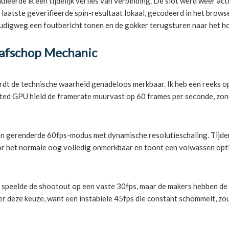
uleerde ik een tijdelijk verlies van verbinding. De slot werd weer ac
de laatste geverifieerde spin-resultaat lokaal, gecodeerd in het brow
voudigweg een foutbericht tonen en de gokker terugsturen naar het 
rafschop Mechanic
 wordt de technische waarheid genadeloos merkbaar. Ik heb een reek
ated GPU hield de framerate muurvast op 60 frames per seconde, zon
 gerenderde 60fps-modus met dynamische resolutieschaling. Tijdens
or het normale oog volledig onmerkbaar en toont een volwassen optima
l speelde de shootout op een vaste 30fps, maar de makers hebben de
r deze keuze, want een instabiele 45fps die constant schommelt, zo