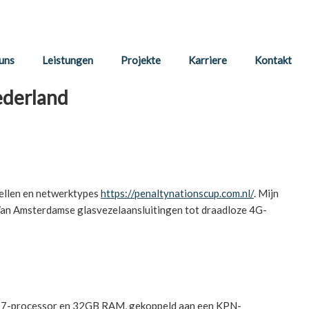
uns
Leistungen
Projekte
Karriere
Kontakt
ederland
tellen en netwerktypes
https://penaltynationscup.com.nl/
. Mijn
. Van Amsterdamse glasvezelaansluitingen tot draadloze 4G-
en 7-processor en 32GB RAM, gekoppeld aan een KPN-