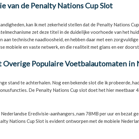
e van de Penalty Nations Cup Slot
digheden, kan ik met zekerheid stellen dat de Penalty Nations Cup 
erstelmechanisme zet deze titel in de duidelijke voorhoede van het 
en aan technische naadloosheid, en hebben daar met een zorgvuldige a
dse mobiele en vaste netwerk, en die realiteit met glans en eer doorst
et Overige Populaire Voetbalautomaten in
nge stand te achterhalen. Nog een bekende slot die ik probeerde, ha
onusfuncties. De Penalty Nations Cup slot doet het hier meetbaar 45
der Nederlandse Eredivisie-aanhangers, nam 78MB per uur en bezat ge
nalty Nations Cup Slot is evident ontworpen met de mobiele Nederlan