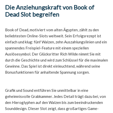
Die Anziehungskraft von Book of
Dead Slot begreifen
Book of Dead, motiviert vom alten Ägypten, zählt zu den
beliebtesten Online-Slots weltweit. Sein Erfolgsrezept ist
einfach und klug: fünf Walzen, zehn Auszahlungslinien und ein
spannendes Freispiel-Feature mit einem speziellen
Auslösesymbol. Der Glücksritter Rich Wilde nimmt Sie mit
durch die Geschichte und wird zum Schlüssel für die maximalen
Gewinne. Das Spiel ist direkt einleuchtend, während seine
Bonusfunktionen für anhaltende Spannung sorgen.
Grafik und Sound entführen Sie unmittelbar in eine
geheimnisvolle Grabkammer. Jedes Detail trägt dazu bei, von
den Hieroglyphen auf den Walzen bis zum beeindruckenden
Sounddesign. Dieser Slot zeigt, dass großartiges Game-