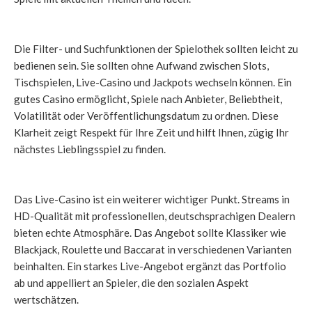
Die Filter- und Suchfunktionen der Spielothek sollten leicht zu
bedienen sein. Sie sollten ohne Aufwand zwischen Slots,
Tischspielen, Live-Casino und Jackpots wechseln können. Ein
gutes Casino ermöglicht, Spiele nach Anbieter, Beliebtheit,
Volatilität oder Veröffentlichungsdatum zu ordnen. Diese
Klarheit zeigt Respekt für Ihre Zeit und hilft Ihnen, zügig Ihr
nächstes Lieblingsspiel zu finden.
Das Live-Casino ist ein weiterer wichtiger Punkt. Streams in
HD-Qualität mit professionellen, deutschsprachigen Dealern
bieten echte Atmosphäre. Das Angebot sollte Klassiker wie
Blackjack, Roulette und Baccarat in verschiedenen Varianten
beinhalten. Ein starkes Live-Angebot ergänzt das Portfolio
ab und appelliert an Spieler, die den sozialen Aspekt
wertschätzen.