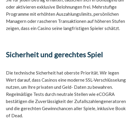
oder aktivieren exklusive Belohnungen frei. Mehrstufige
Programme mit erhöhten Auszahlungslimits, persönlichen
Managern oder rascheren Transaktionen auf höheren Stufen
zeigen, dass ein Casino seine langfristigen Spieler schätzt.
Sicherheit und gerechtes Spiel
Die technische Sicherheit hat oberste Priorität. Wir legen
Wert darauf, dass Casinos eine moderne SSL-Verschlüsselung
nutzen, um Ihre privaten und Geld- Daten zu bewahren.
Regelmäßige Tests durch neutrale Stellen wie eCOGRA
bestätigen die Zuverlässigkeit der Zufallszahlengeneratoren
und die gerechten Gewinnchancen aller Spiele, inklusive Book
of Dead.