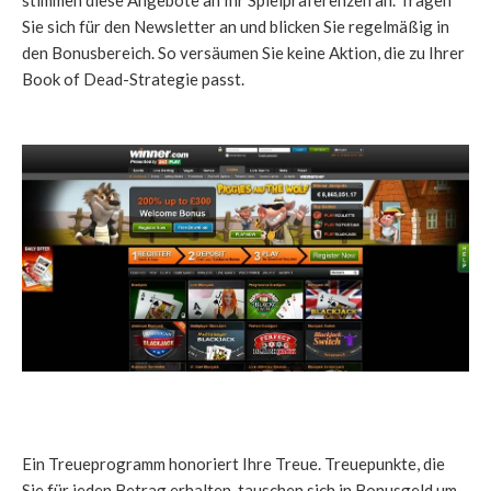
Sie sich für den Newsletter an und blicken Sie regelmäßig in
den Bonusbereich. So versäumen Sie keine Aktion, die zu Ihrer
Book of Dead-Strategie passt.
Ein Treueprogramm honoriert Ihre Treue. Treuepunkte, die
Sie für jeden Betrag erhalten, tauschen sich in Bonusgeld um