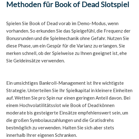
Methoden für Book of Dead Slotspiel
Spielen Sie Book of Dead vorab im Demo-Modus, wenn
vorhanden. So erkunden Sie das Spielgefühl, die Frequenz der
Bonusrunden und die Spielmechanik ohne Gefahr. Nutzen Sie
diese Phase, um ein Gespür für die Varianz zu erlangen. Sie
merken schnell, ob der Spielweise zu Ihnen geeignet ist, ehe
Sie Geldeinsätze verwenden.
Ein umsichtiges Bankroll-Management ist Ihre wichtigste
Strategie. Unterteilen Sie Ihr Spielkapital in kleinere Einheiten
auf. Wetten Sie pro Spin nur einen geringen Anteil davon. Bei
einem Hochvolatilitätsslot wie Book of Dead können
moderate bis gesteigerte Einsätze empfehlenswert sein, um
die großen Symbolauszahlungen und die Gratisdrehs
bestmöglich zu verwenden. Halten Sie sich aber stets
innerhalb Ihrer eigenen Schranken.