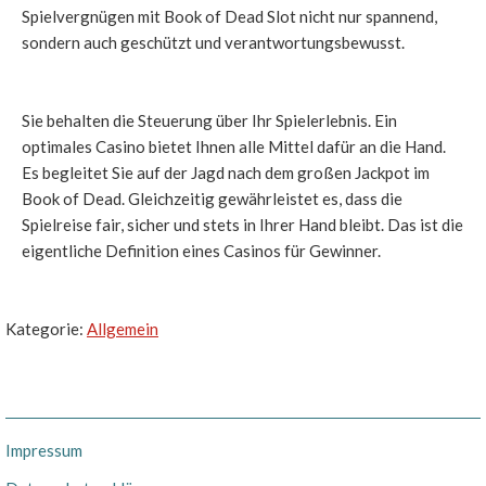
Spielvergnügen mit Book of Dead Slot nicht nur spannend,
sondern auch geschützt und verantwortungsbewusst.
Sie behalten die Steuerung über Ihr Spielerlebnis. Ein
optimales Casino bietet Ihnen alle Mittel dafür an die Hand.
Es begleitet Sie auf der Jagd nach dem großen Jackpot im
Book of Dead. Gleichzeitig gewährleistet es, dass die
Spielreise fair, sicher und stets in Ihrer Hand bleibt. Das ist die
eigentliche Definition eines Casinos für Gewinner.
Kategorie:
Allgemein
Impressum
Footer