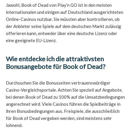
Jawohl, Book of Dead von Play’n GO ist in den meisten
internationalen und einigen auf Deutschland ausgerichteten
Online-Casinos nutzbar. Sie müssten aber kontrollieren, ob
der Anbieter seine Spiele auf dem deutschen Markt zulässig
offerieren kann, entweder über eine deutsche Lizenz oder
eine geeignete EU-Lizenz.
Wie entdecke ich die attraktivsten
Bonusangebote für Book of Dead?
Durchsuchen Sie die Bonusseiten vertrauenswürdiger
Casino-Vergleichsportale. Achten Sie speziell auf Angebote,
bei denen Book of Dead zu 100% auf die Umsatzbedingungen
angerechnet wird. Viele Casinos führen die Spielbeiträge in
ihren Bonusbedingungen aus. Freispiele, die ausschließlich
für Book of Dead vergeben werden, sind meistens sehr
lohnend.