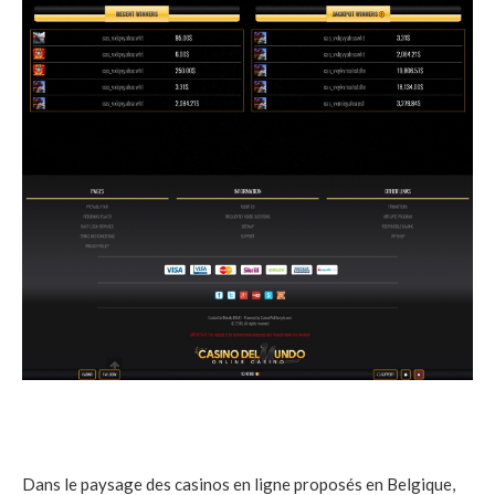
Dans le paysage des casinos en ligne proposés en Belgique,