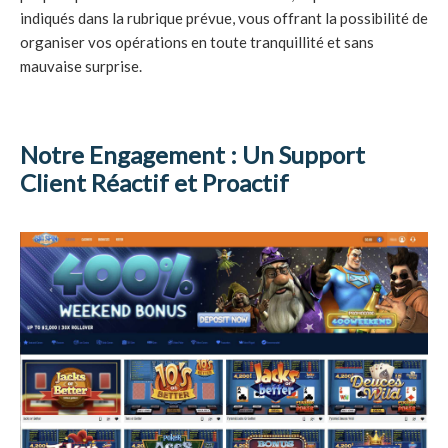
indiqués dans la rubrique prévue, vous offrant la possibilité de
organiser vos opérations en toute tranquillité et sans
mauvaise surprise.
Notre Engagement : Un Support
Client Réactif et Proactif