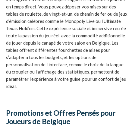
en temps direct. Vous pouvez déposer vos mises sur des
tables de roulette, de vingt-et-un, de chemin de fer ou de jeux
d’émission célèbres comme le Monopoly Live ou l’Ultimate
Texas Hold’em. Cette expérience sociale et immersive recrée
toute la passion du jeu réel, avec la commodité additionnelle
de jouer depuis le canapé de votre salon en Belgique. Les
tables offrent différentes fourchettes de mises pour
s’adapter à tous les budgets, et les options de
personnalisation de l’interface, comme le choix de la langue
du croupier ou l’affichage des statistiques, permettent de
paramétrer l’expérience à votre guise, pour un confort de jeu
idéal.
Promotions et Offres Pensés pour
Joueurs de Belgique