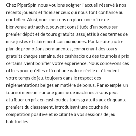
Chez PiperSpin, nous voulons soigner l’accueil réservé à nos
récents joueurs et fidéliser ceux qui nous font confiance au
quotidien. Ainsi, nous mettons en place une offre de
bienvenue attractive, souvent constituée d’un bonus sur
premier dépôt et de tours gratuits, assujettis à des termes de
mise justes et clairement communiquées. Par la suite, notre
plan de promotions permanentes, comprenant des tours
gratuits chaque semaine, des cashbacks ou des tournois à prix
certains, vient bonifier votre expérience. Nous concevons ces
offres pour qu’elles offrent une valeur réelle et étendent
votre temps de jeu, toujours dans le respect des
réglementations belges en matière de bonus. Par exemple, un
tournoi mensuel sur une gamme de machines à sous peut
attribuer un prix en cash ou des tours gratuits aux cinquante
premiers du classement, introduisant une couche de
compétition positive et excitante à vos sessions de jeu
habituelles.