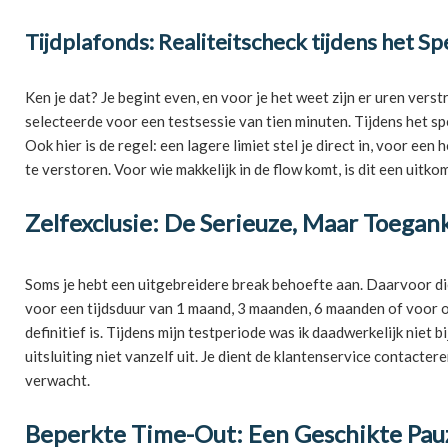
Tijdplafonds: Realiteitscheck tijdens het Sp
Ken je dat? Je begint even, en voor je het weet zijn er uren verst
selecteerde voor een testsessie van tien minuten. Tijdens het spel
Ook hier is de regel: een lagere limiet stel je direct in, voor ee
te verstoren. Voor wie makkelijk in de flow komt, is dit een uitko
Zelfexclusie: De Serieuze, Maar Toegank
Soms je hebt een uitgebreidere break behoefte aan. Daarvoor dien
voor een tijdsduur van 1 maand, 3 maanden, 6 maanden of voor onb
definitief is. Tijdens mijn testperiode was ik daadwerkelijk niet 
uitsluiting niet vanzelf uit. Je dient de klantenservice contacte
verwacht.
Beperkte Time-Out: Een Geschikte Pa