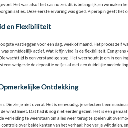
voel. Het was alsof het casino zei: dit is belangrijk, en we maken he
organisaties. Deze eerste ervaring was goed. PiperSpin geeft het on
 en Flexibiliteit
 hoogste vastleggen voor een dag, week of maand. Het proces zelf was 
as onmiddellijk actief. Wat ik fijn vind, is de flexibiliteit. Een gren
e wachttijd is een verstandige stap. Het weerhoudt je om in een impu
systeem weigerde de depositie netjes af met een duidelijke mededeli
 Opmerkelijke Ontdekking
. Die zie je niet overal. Het is eenvoudig: je selecteert een maximaal
 winstlimiet. Dat had ik nog niet eerder gezien. Het is een geniaal i
n de verleiding te weerstaan om alles weer terug te spelen uit overm
e controle over beide kanten van het verhaal: hoe ver je wilt dalen, 