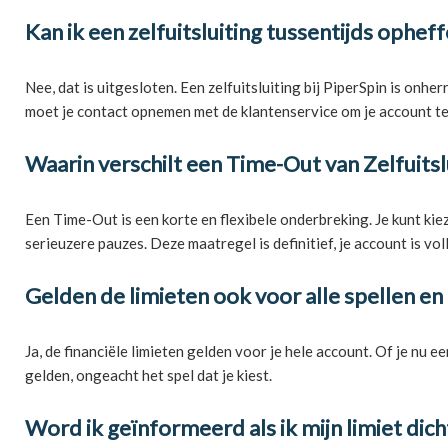
Kan ik een zelfuitsluiting tussentijds ophef
Nee, dat is uitgesloten. Een zelfuitsluiting bij PiperSpin is on
moet je contact opnemen met de klantenservice om je account t
Waarin verschilt een Time-Out van Zelfuitsl
Een Time-Out is een korte en flexibele onderbreking. Je kunt kieze
serieuzere pauzes. Deze maatregel is definitief, je account is v
Gelden de limieten ook voor alle spellen en
Ja, de financiële limieten gelden voor je hele account. Of je nu ee
gelden, ongeacht het spel dat je kiest.
Word ik geïnformeerd als ik mijn limiet dic