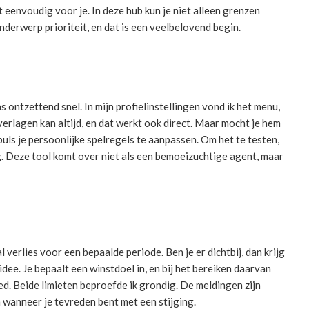
t eenvoudig voor je. In deze hub kun je niet alleen grenzen
derwerp prioriteit, en dat is een veelbelovend begin.
ontzettend snel. In mijn profielinstellingen vond ik het menu,
s verlagen kan altijd, en dat werkt ook direct. Maar mocht je hem
ls je persoonlijke spelregels te aanpassen. Om het te testen,
ng. Deze tool komt over niet als een bemoeizuchtige agent, maar
 verlies voor een bepaalde periode. Ben je er dichtbij, dan krijg
dee. Je bepaalt een winstdoel in, en bij het bereiken daarvan
oed. Beide limieten beproefde ik grondig. De meldingen zijn
en wanneer je tevreden bent met een stijging.