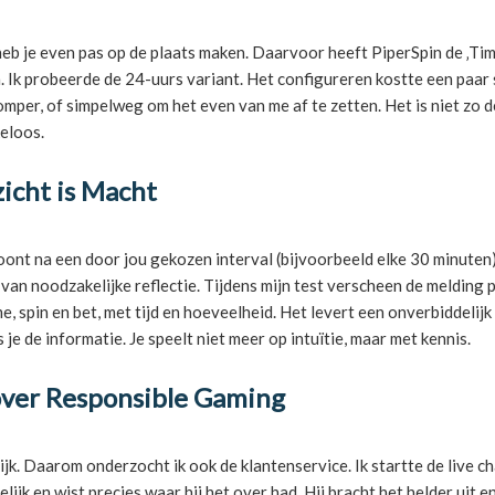
heb je even pas op de plaats maken. Daarvoor heeft PiperSpin de ‚Time
n. Ik probeerde de 24-uurs variant. Het configureren kostte een paar
domper, of simpelweg om het even van me af te zetten. Het is niet zo d
keloos.
zicht is Macht
ie toont na een door jou gekozen interval (bijvoorbeeld elke 30 minute
 van noodzakelijke reflectie. Tijdens mijn test verscheen de melding pre
 spin en bet, met tijd en hoeveelheid. Het levert een onverbiddelijk 
 je de informatie. Je speelt niet meer op intuïtie, maar met kennis.
ver Responsible Gaming
rijk. Daarom onderzocht ik ook de klantenservice. Ik startte de live
ijk en wist precies waar hij het over had. Hij bracht het helder uit e