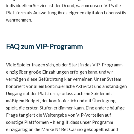
individuellem Service ist der Grund, warum unsere VIPs die
Plattform als Ausweitung ihres eigenen digitalen Lebensstils
wahrnehmen.
FAQ zum VIP-Programm
Viele Spieler fragen sich, ob der Start in das VIP-Programm
einzig über große Einzahlungen erfolgen kann, und wir
vermögen diese Befürchtung klar verneinen. Unser System
honoriert vor allem kontinuierliche Aktivität und anständigen
Umgang mit der Plattform, sodass auch ein Spieler mit
mäßigem Budget, der kontinuierlich und mit Überlegung
spielt, die ersten Stufen erklimmen kann. Eine andere häufige
Frage tangiert die Weitergabe von VIP-Vorteilen auf
sonstige Plattformen – hier gilt, dass unser Programm
einzigartig an die Marke N1Bet Casino gekoppelt ist und