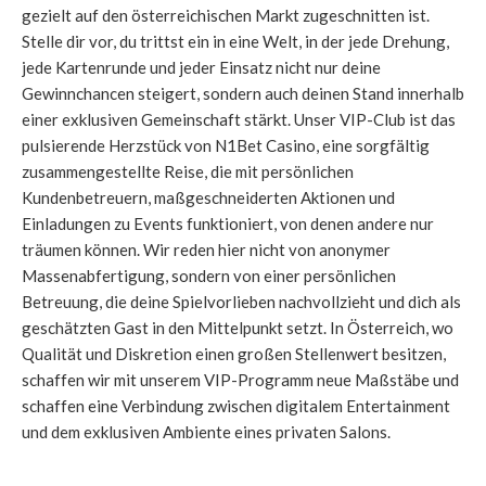
gezielt auf den österreichischen Markt zugeschnitten ist.
Stelle dir vor, du trittst ein in eine Welt, in der jede Drehung,
jede Kartenrunde und jeder Einsatz nicht nur deine
Gewinnchancen steigert, sondern auch deinen Stand innerhalb
einer exklusiven Gemeinschaft stärkt. Unser VIP-Club ist das
pulsierende Herzstück von N1Bet Casino, eine sorgfältig
zusammengestellte Reise, die mit persönlichen
Kundenbetreuern, maßgeschneiderten Aktionen und
Einladungen zu Events funktioniert, von denen andere nur
träumen können. Wir reden hier nicht von anonymer
Massenabfertigung, sondern von einer persönlichen
Betreuung, die deine Spielvorlieben nachvollzieht und dich als
geschätzten Gast in den Mittelpunkt setzt. In Österreich, wo
Qualität und Diskretion einen großen Stellenwert besitzen,
schaffen wir mit unserem VIP-Programm neue Maßstäbe und
schaffen eine Verbindung zwischen digitalem Entertainment
und dem exklusiven Ambiente eines privaten Salons.