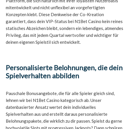
Plattform, die sich natürlich mit ihrer loyalsten Nutzerbasis
mitentwickelt und nicht unflexibel an vorgefertigten
Konzepten klebt. Diese Denkweise der Co-Kreation
garantiert, dass dein VIP-Status bei N1Bet Casino kein reines
statisches Abzeichen bleibt, sondern ein lebendiges, atmendes
Privileg, das mit jedem Quartal wertvoller und wichtiger für
deinen eigenen Spielstil sich entwickelt.
Personalisierte Belohnungen, die dein
Spielverhalten abbilden
Pauschale Bonusangebote, die für alle Spieler gleich sind,
lehnen wir bei N1Bet Casino kategorisch ab. Unser
datenbasierter Ansatz wertet dein individuelles
Spielverhalten aus und erstellt daraus personalisierte
Belohnungspakete, die wirklich zu dir passen. Spielst du gerne
hochvolatile Slots mit progressiven Jackpots? Dann schnüren