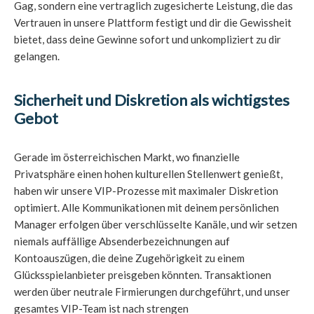
Gag, sondern eine vertraglich zugesicherte Leistung, die das
Vertrauen in unsere Plattform festigt und dir die Gewissheit
bietet, dass deine Gewinne sofort und unkompliziert zu dir
gelangen.
Sicherheit und Diskretion als wichtigstes
Gebot
Gerade im österreichischen Markt, wo finanzielle
Privatsphäre einen hohen kulturellen Stellenwert genießt,
haben wir unsere VIP-Prozesse mit maximaler Diskretion
optimiert. Alle Kommunikationen mit deinem persönlichen
Manager erfolgen über verschlüsselte Kanäle, und wir setzen
niemals auffällige Absenderbezeichnungen auf
Kontoauszügen, die deine Zugehörigkeit zu einem
Glücksspielanbieter preisgeben könnten. Transaktionen
werden über neutrale Firmierungen durchgeführt, und unser
gesamtes VIP-Team ist nach strengen