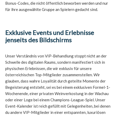
Bonus-Codes, die nicht öffentlich beworben werden und nur
für ihre ausgewählte Gruppe an Spielern gedacht sind.
Exklusive Events und Erlebnisse
jenseits des Bildschirms
Unser Verständnis von VIP-Behandlung stoppt nicht an der
Schwelle des digitalen Raums, sondern manifestiert sich in
physischen Erlebnissen, die wir exklusiv für unsere
österreichischen Top-Mitglieder zusammenstellen. Wir
glauben, dass wahre Loyalität durch geteilte Momente der
Begeisterung entsteht, sei es bei einem exklusiven Formel-1-
Wochenende, einer privaten Weinverkostung in der Wachau
oder einer Loge bei einem Champions-League-Spiel. Unser
Event-Kalender ist reich gefüllt mit Gelegenheiten, bei denen
du andere VIP-Mitglieder in einer entspannten, luxuriösen