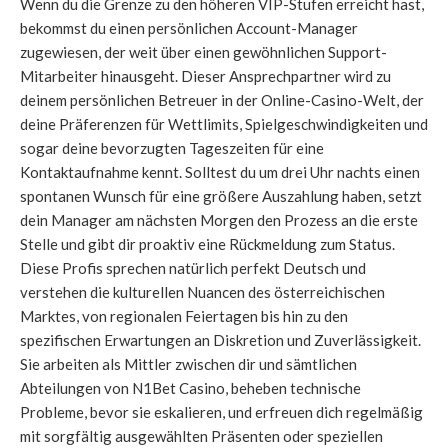
Wenn du die Grenze zu den höheren VIP-Stufen erreicht hast,
bekommst du einen persönlichen Account-Manager
zugewiesen, der weit über einen gewöhnlichen Support-
Mitarbeiter hinausgeht. Dieser Ansprechpartner wird zu
deinem persönlichen Betreuer in der Online-Casino-Welt, der
deine Präferenzen für Wettlimits, Spielgeschwindigkeiten und
sogar deine bevorzugten Tageszeiten für eine
Kontaktaufnahme kennt. Solltest du um drei Uhr nachts einen
spontanen Wunsch für eine größere Auszahlung haben, setzt
dein Manager am nächsten Morgen den Prozess an die erste
Stelle und gibt dir proaktiv eine Rückmeldung zum Status.
Diese Profis sprechen natürlich perfekt Deutsch und
verstehen die kulturellen Nuancen des österreichischen
Marktes, von regionalen Feiertagen bis hin zu den
spezifischen Erwartungen an Diskretion und Zuverlässigkeit.
Sie arbeiten als Mittler zwischen dir und sämtlichen
Abteilungen von N1Bet Casino, beheben technische
Probleme, bevor sie eskalieren, und erfreuen dich regelmäßig
mit sorgfältig ausgewählten Präsenten oder speziellen