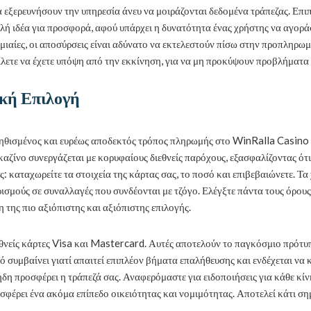
α εξερευνήσουν την υπηρεσία άνευ να μοιράζονται δεδομένα τράπεζας. Επι
λή ιδέα για προσφορά, αφού υπάρχει η δυνατότητα ένας χρήστης να αγοράσ
ιγμιαίες, οι αποσύρσεις είναι αδύνατο να εκτελεστούν πίσω στην προπληρ
ίλετε να έχετε υπόψη από την εκκίνηση, για να μη προκύψουν προβλήματα 
ική Επιλογή
υνηθισμένος και ευρέως αποδεκτός τρόπος πληρωμής στο WinRalla Casino
 καζίνο συνεργάζεται με κορυφαίους διεθνείς παρόχους, εξασφαλίζοντας 
ς: καταχωρείτε τα στοιχεία της κάρτας σας, το ποσό και επιβεβαιώνετε. 
ιορισμούς σε συναλλαγές που συνδέονται με τζόγο. Ελέγξτε πάντα τους όρ
 της πιο αξιόπιστης και αξιόπιστης επιλογής.
θνείς κάρτες Visa και Mastercard. Αυτές αποτελούν το παγκόσμιο πρότυπο
τό συμβαίνει γιατί απαιτεί επιπλέον βήματα επαλήθευσης και ενδέχεται να
ήδη προσφέρει η τράπεζά σας. Αναφερόμαστε για ειδοποιήσεις για κάθε 
φέρει ένα ακόμα επίπεδο οικειότητας και νομιμότητας. Αποτελεί κάτι σημ