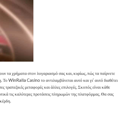
νουν τα χρήματα στον λογαριασμό σας και, κυρίως, πώς τα παίρνετε
Το WinRalla Casino το αντιλαμβάνεται αυτό και γι‘ αυτό διαθέτει
ες τραπεζικές μεταφορές και άλλες επιλογές. Σκοπός είναι κάθε
αλυτικά τις καλύτερες προτάσεις πληρωμών της πλατφόρμας. Θα σας
 κέρδη.