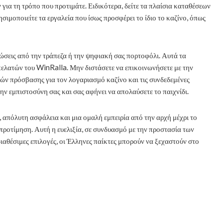
ια τη τρόπο που προτιμάτε. Ειδικότερα, δείτε τα πλαίσια καταθέσεων
ιμοποιείτε τα εργαλεία που ίσως προσφέρει το ίδιο το καζίνο, όπως
ώσεις από την τράπεζα ή την ψηφιακή σας πορτοφόλι. Αυτά τα
ελατών του WinRalla. Μην διστάσετε να επικοινωνήσετε με την
ών πρόσβασης για τον λογαριασμό καζίνο και τις συνδεδεμένες
ην εμπιστοσύνη σας και σας αφήνει να απολαύσετε το παιχνίδι.
απόλυτη ασφάλεια και μια ομαλή εμπειρία από την αρχή μέχρι το
 προτίμηση. Αυτή η ευελιξία, σε συνδυασμό με την προστασία των
αθέσιμες επιλογές, οι Έλληνες παίκτες μπορούν να ξεχαστούν στο