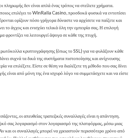
οι πληρωμής δεν είναι απλά ένας τρόπος να στείλετε χρήματα.
ποιος επιλέγει το WinRalla Casino, προσδοκά φυσικά να εντοπίσει
έρονται ορίζουν πόσο γρήγορα δύναστε να αρχίσετε να παίζετε και
το άγχος και ενισχύει τελικά όλη την εμπειρία σας. Η επιλογή
α φροντίζει να λειτουργεί άψογα σε κάθε της πτυχή.
πρωτόκολλα κρυπτογράφησης (όπως το SSL) για να φυλάξουν κάθε
βάνει συχνά τα δικά της συστήματα πιστοποίησης και ανίχνευσης
α να επιλέξετε. Είστε σε θέση να διαλέξετε τη μέθοδο που σας δίνει
γής είναι από μόνη της ένα ισχυρό λόγο να συμμετάσχετε και να είστε
σάζοντες, οι απευθείας τραπεζικές συναλλαγές είναι η απάντηση.
ζικό σας λογαριασμό στον λογαριασμό της πλατφόρμας, μέσω μιας
 και οι συναλλαγές μπορεί να χρειαστούν περισσότερο χρόνο από
 κερδών. Πολλοί αισθάνονται πιο ασφαλή να λαμβάνουν σημαντικά