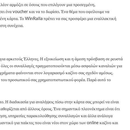
πλέον αρμόζει σε όσους που επιλέγουν μια προσεγμένη,
ει ένα voucher και να το δωρίσει. Ένα θέμα που οφείλουμε να
ωμένη κάρτα. Το WinRalla πρέπει να σας προσφέρει μια εναλλακτική
στη συνέχεια.
 για αρκετούς Έλληνες. Η εξοικείωση και η άμεση πρόσβαση σε ρευστά
ότι όλες οι συναλλαγές πραγματοποιούνται μέσω ασφαλών καναλιών για
Τα χρήματα φαίνονται στον λογαριασμό καζίνο σας σχεδόν αμέσως.
ους του προσωπικού σας χρηματοπιστωτικού φορέα. Παρά αυτό το
. Η διαδικασία για αναλήψεις πίσω στην κάρτα σας μπορεί να είναι
 καθορίζεται από άλλους όρους. Ένα σημαντικό πλεονέκτημα είναι ότι
κίνηση, υπηρεσίες παρακολούθησης συναλλαγών και άλλα ανάλογα
αντικό για παίκτες που είναι νέοι στον χώρο των online καζίνο και