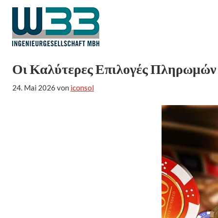
Οι Καλύτερες Επιλογές Πληρωμών 
24. Mai 2026
von
iconsol