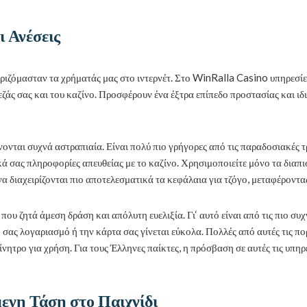
 Ανέσεις
ριζόμασταν τα χρήματάς μας στο ιντερνέτ. Στο WinRalla Casino υπηρεσίες 
ζάς σας και του καζίνο. Προσφέρουν ένα έξτρα επίπεδο προστασίας και ιδ
γίνονται συχνά αστραπιαία. Είναι πολύ πιο γρήγορες από τις παραδοσιακές 
ικά σας πληροφορίες απευθείας με το καζίνο. Χρησιμοποιείτε μόνο τα διαπ
να διαχειρίζονται πιο αποτελεσματικά τα κεφάλαια για τζόγο, μεταφέροντα
που ζητά άμεση δράση και απόλυτη ευελιξία. Γι‘ αυτό είναι από τις πιο σ
κό σας λογαριασμό ή την κάρτα σας γίνεται εύκολα. Πολλές από αυτές τις
ητρο για χρήση. Για τους Έλληνες παίκτες, η πρόσβαση σε αυτές τις υπηρεσ
ενη Τάση στο Παιχνίδι