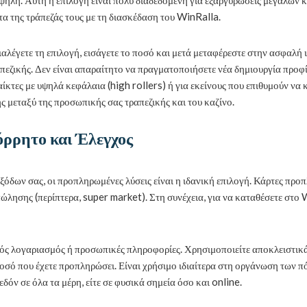
α της τράπεζάς τους με τη διασκέδαση του WinRalla.
αλέγετε τη επιλογή, εισάγετε το ποσό και μετά μεταφέρεστε στην ασφαλή ι
εζικής. Δεν είναι απαραίτητο να πραγματοποιήσετε νέα δημιουργία προφίλ
παίκτες με υψηλά κεφάλαια (high rollers) ή για εκείνους που επιθυμούν 
ς μεταξύ της προσωπικής σας τραπεζικής και του καζίνο.
ρρητο και Έλεγχος
 εξόδων σας, οι προπληρωμένες λύσεις είναι η ιδανική επιλογή. Κάρτες π
λησης (περίπτερα, super market). Στη συνέχεια, για να καταθέσετε στο 
κός λογαριασμός ή προσωπικές πληροφορίες. Χρησιμοποιείτε αποκλειστικά
οσό που έχετε προπληρώσει. Είναι χρήσιμο ιδιαίτερα στη οργάνωση των πό
όν σε όλα τα μέρη, είτε σε φυσικά σημεία όσο και online.