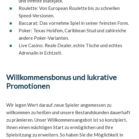
und Infinite Blackjack.
Roulette: Von European Roulette bis zu schnellen
Speed-Versionen.
Baccarat: Das vornehme Spiel in seiner feinsten Form.
Poker: Texas Hold’em, Caribbean Stud und zahlreiche
andere Poker-Varianten.
Live Casino: Reale Dealer, echte Tische und echtes
Adrenalin in Echtzeit.
Willkommensbonus und lukrative
Promotionen
Wir legen Wert darauf, neue Spieler angemessen zu
willkommen zu heißen und unsere Bestandskunden dauerhaft
zu prämieren. Unser Willkommensangebot ist so konzipiert,
Ihnen einen mächtigen Start zu ermöglichen und Ihre
Spielsitzung zu erweitern. So haben Sie die Möglichkeit in