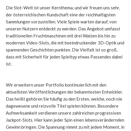
Die Slot-Welt ist unser Kernthema, und wir freuen uns sehr,
der österreichischen Kundschaft eine der reichhaltigsten
Sammlungen vorzustellen. Viele Spiele warten darauf, von
unseren Nutzern entdeckt zu werden. Das Angebot umfasst
traditionellen Fruchtmaschinen mit drei Walzen bis hin zu
modernen Video-Slots, die mit beeindruckender 3D-Optik und
spannenden Geschichten punkten. Die Vielfalt ist so groß,
dass mit Sicherheit für jeden Spieltyp etwas Passendes dabei
ist.
Wir erweitern unser Portfolio kontinuierlich mit den
aktuellsten Veröffentlichungen der bekanntesten Entwickler.
Das heißt gehören Sie häufig zu den Ersten, welche, noch nie
dagewesene und reizvolle Titel spielen können. Besondere
Aufmerksamkeit verdienen unsere zahlreichen progressiven
Jackpot-Slots. Hier kann jeder Spin einen lebensverändernden
Gewinn bringen. Die Spannung nimmt zu mit jedem Moment, in