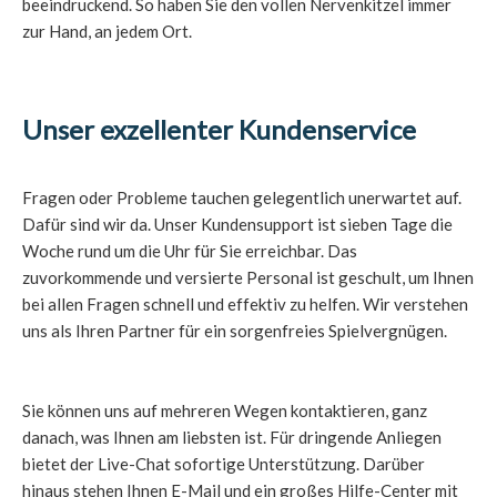
beeindruckend. So haben Sie den vollen Nervenkitzel immer
zur Hand, an jedem Ort.
Unser exzellenter Kundenservice
Fragen oder Probleme tauchen gelegentlich unerwartet auf.
Dafür sind wir da. Unser Kundensupport ist sieben Tage die
Woche rund um die Uhr für Sie erreichbar. Das
zuvorkommende und versierte Personal ist geschult, um Ihnen
bei allen Fragen schnell und effektiv zu helfen. Wir verstehen
uns als Ihren Partner für ein sorgenfreies Spielvergnügen.
Sie können uns auf mehreren Wegen kontaktieren, ganz
danach, was Ihnen am liebsten ist. Für dringende Anliegen
bietet der Live-Chat sofortige Unterstützung. Darüber
hinaus stehen Ihnen E-Mail und ein großes Hilfe-Center mit