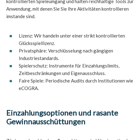
kontrollierten Spieleumgang und halten reichhaltige Tools zur
Anwendung, mit denen Sie Sie Ihre Aktivitäten kontrollieren
imstande sind.
Lizenz: Wir handeln unter einer strikt kontrollierten
Glücksspiellizenz.
Privatsphäre: Verschlüsselung nach gängigen
Industriestandards.
Spielerschutz: Instrumente für Einzahlungslimits,
Zeitbeschränkungen und Eigenausschluss.
Faire Spiele: Periodische Audits durch Institutionen wie
eCOGRA.
Einzahlungsoptionen und rasante
Gewinnausschüttungen