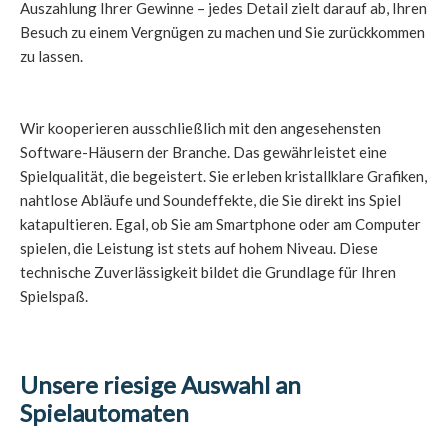
Auszahlung Ihrer Gewinne – jedes Detail zielt darauf ab, Ihren
Besuch zu einem Vergnügen zu machen und Sie zurückkommen
zu lassen.
Wir kooperieren ausschließlich mit den angesehensten
Software-Häusern der Branche. Das gewährleistet eine
Spielqualität, die begeistert. Sie erleben kristallklare Grafiken,
nahtlose Abläufe und Soundeffekte, die Sie direkt ins Spiel
katapultieren. Egal, ob Sie am Smartphone oder am Computer
spielen, die Leistung ist stets auf hohem Niveau. Diese
technische Zuverlässigkeit bildet die Grundlage für Ihren
Spielspaß.
Unsere riesige Auswahl an
Spielautomaten