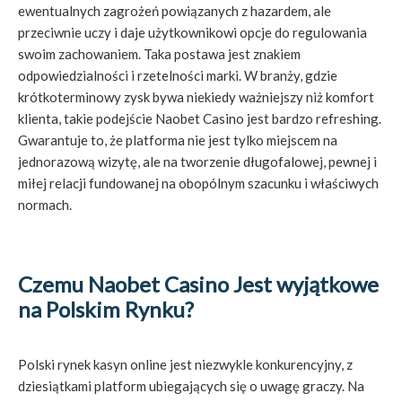
ewentualnych zagrożeń powiązanych z hazardem, ale
przeciwnie uczy i daje użytkownikowi opcje do regulowania
swoim zachowaniem. Taka postawa jest znakiem
odpowiedzialności i rzetelności marki. W branży, gdzie
krótkoterminowy zysk bywa niekiedy ważniejszy niż komfort
klienta, takie podejście Naobet Casino jest bardzo refreshing.
Gwarantuje to, że platforma nie jest tylko miejscem na
jednorazową wizytę, ale na tworzenie długofalowej, pewnej i
miłej relacji fundowanej na obopólnym szacunku i właściwych
normach.
Czemu Naobet Casino Jest wyjątkowe
na Polskim Rynku?
Polski rynek kasyn online jest niezwykle konkurencyjny, z
dziesiątkami platform ubiegających się o uwagę graczy. Na