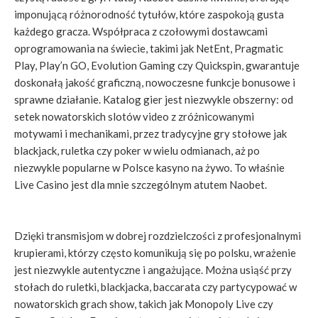
imponującą różnorodność tytułów, które zaspokoją gusta
każdego gracza. Współpraca z czołowymi dostawcami
oprogramowania na świecie, takimi jak NetEnt, Pragmatic
Play, Play’n GO, Evolution Gaming czy Quickspin, gwarantuje
doskonałą jakość graficzną, nowoczesne funkcje bonusowe i
sprawne działanie. Katalog gier jest niezwykle obszerny: od
setek nowatorskich slotów video z zróżnicowanymi
motywami i mechanikami, przez tradycyjne gry stołowe jak
blackjack, ruletka czy poker w wielu odmianach, aż po
niezwykle popularne w Polsce kasyno na żywo. To właśnie
Live Casino jest dla mnie szczególnym atutem Naobet.
Dzięki transmisjom w dobrej rozdzielczości z profesjonalnymi
krupierami, którzy często komunikują się po polsku, wrażenie
jest niezwykle autentyczne i angażujące. Można usiąść przy
stołach do ruletki, blackjacka, baccarata czy partycypować w
nowatorskich grach show, takich jak Monopoly Live czy