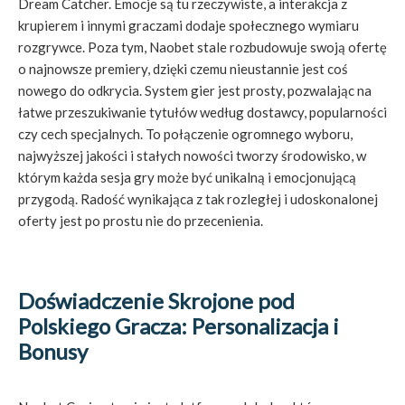
Dream Catcher. Emocje są tu rzeczywiste, a interakcja z
krupierem i innymi graczami dodaje społecznego wymiaru
rozgrywce. Poza tym, Naobet stale rozbudowuje swoją ofertę
o najnowsze premiery, dzięki czemu nieustannie jest coś
nowego do odkrycia. System gier jest prosty, pozwalając na
łatwe przeszukiwanie tytułów według dostawcy, popularności
czy cech specjalnych. To połączenie ogromnego wyboru,
najwyższej jakości i stałych nowości tworzy środowisko, w
którym każda sesja gry może być unikalną i emocjonującą
przygodą. Radość wynikająca z tak rozległej i udoskonalonej
oferty jest po prostu nie do przecenienia.
Doświadczenie Skrojone pod
Polskiego Gracza: Personalizacja i
Bonusy