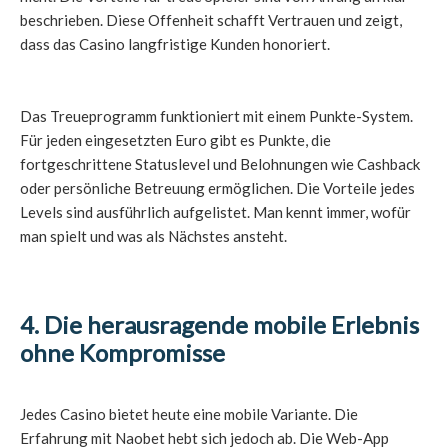
beschrieben. Diese Offenheit schafft Vertrauen und zeigt,
dass das Casino langfristige Kunden honoriert.
Das Treueprogramm funktioniert mit einem Punkte-System.
Für jeden eingesetzten Euro gibt es Punkte, die
fortgeschrittene Statuslevel und Belohnungen wie Cashback
oder persönliche Betreuung ermöglichen. Die Vorteile jedes
Levels sind ausführlich aufgelistet. Man kennt immer, wofür
man spielt und was als Nächstes ansteht.
4. Die herausragende mobile Erlebnis
ohne Kompromisse
Jedes Casino bietet heute eine mobile Variante. Die
Erfahrung mit Naobet hebt sich jedoch ab. Die Web-App