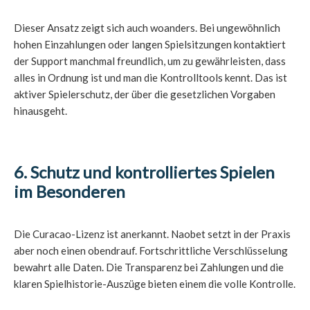
Dieser Ansatz zeigt sich auch woanders. Bei ungewöhnlich
hohen Einzahlungen oder langen Spielsitzungen kontaktiert
der Support manchmal freundlich, um zu gewährleisten, dass
alles in Ordnung ist und man die Kontrolltools kennt. Das ist
aktiver Spielerschutz, der über die gesetzlichen Vorgaben
hinausgeht.
6. Schutz und kontrolliertes Spielen
im Besonderen
Die Curacao-Lizenz ist anerkannt. Naobet setzt in der Praxis
aber noch einen obendrauf. Fortschrittliche Verschlüsselung
bewahrt alle Daten. Die Transparenz bei Zahlungen und die
klaren Spielhistorie-Auszüge bieten einem die volle Kontrolle.