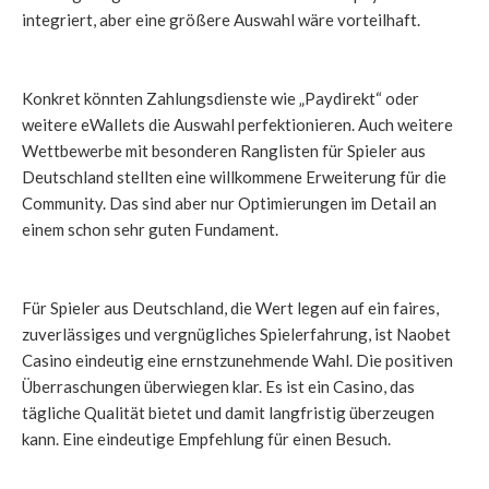
integriert, aber eine größere Auswahl wäre vorteilhaft.
Konkret könnten Zahlungsdienste wie „Paydirekt“ oder
weitere eWallets die Auswahl perfektionieren. Auch weitere
Wettbewerbe mit besonderen Ranglisten für Spieler aus
Deutschland stellten eine willkommene Erweiterung für die
Community. Das sind aber nur Optimierungen im Detail an
einem schon sehr guten Fundament.
Für Spieler aus Deutschland, die Wert legen auf ein faires,
zuverlässiges und vergnügliches Spielerfahrung, ist Naobet
Casino eindeutig eine ernstzunehmende Wahl. Die positiven
Überraschungen überwiegen klar. Es ist ein Casino, das
tägliche Qualität bietet und damit langfristig überzeugen
kann. Eine eindeutige Empfehlung für einen Besuch.