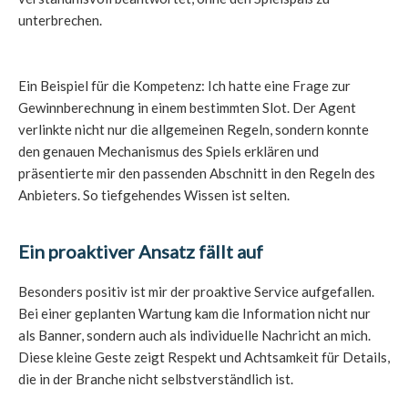
unterbrechen.
Ein Beispiel für die Kompetenz: Ich hatte eine Frage zur
Gewinnberechnung in einem bestimmten Slot. Der Agent
verlinkte nicht nur die allgemeinen Regeln, sondern konnte
den genauen Mechanismus des Spiels erklären und
präsentierte mir den passenden Abschnitt in den Regeln des
Anbieters. So tiefgehendes Wissen ist selten.
Ein proaktiver Ansatz fällt auf
Besonders positiv ist mir der proaktive Service aufgefallen.
Bei einer geplanten Wartung kam die Information nicht nur
als Banner, sondern auch als individuelle Nachricht an mich.
Diese kleine Geste zeigt Respekt und Achtsamkeit für Details,
die in der Branche nicht selbstverständlich ist.