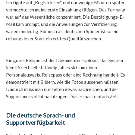
Ich tippte auf „Registrieren“, und nur wenige Minuten später
vermochte ich meine erste Einzahlung tätigen. Das Formular
war auf das Wesentliche konzentriert. Die Bestätigungs-E-
Mail kam prompt, und die Anweisungen zur Verifizierung
waren eindeutig. Für mich als deutschen Spieler ist so ein
reibungsloser Start ein echtes Qualitätszeichen.
Ein gutes Beispiel ist der Dokumenten-Upload. Das System
identifiziert selbstständig, ob es sich um einen
Personalausweis, Reisepass oder eine Rechnung handelt. Es
demonstriert mit Bildern, wie die Fotos aussehen müssen.
Dadurch muss man nur selten etwas nachreichen, und der
Support muss nicht nachfragen. Das erspart einfach Zeit.
Die deutsche Sprach- und
Supportverfügbarkeit