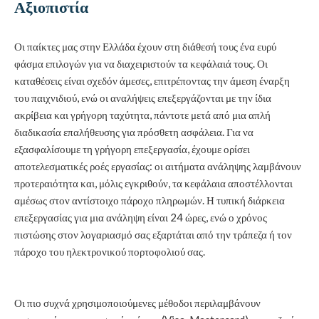
Αξιοπιστία
Οι παίκτες μας στην Ελλάδα έχουν στη διάθεσή τους ένα ευρύ
φάσμα επιλογών για να διαχειριστούν τα κεφάλαιά τους. Οι
καταθέσεις είναι σχεδόν άμεσες, επιτρέποντας την άμεση έναρξη
του παιχνιδιού, ενώ οι αναλήψεις επεξεργάζονται με την ίδια
ακρίβεια και γρήγορη ταχύτητα, πάντοτε μετά από μια απλή
διαδικασία επαλήθευσης για πρόσθετη ασφάλεια. Για να
εξασφαλίσουμε τη γρήγορη επεξεργασία, έχουμε ορίσει
αποτελεσματικές ροές εργασίας: οι αιτήματα ανάληψης λαμβάνουν
προτεραιότητα και, μόλις εγκριθούν, τα κεφάλαια αποστέλλονται
αμέσως στον αντίστοιχο πάροχο πληρωμών. Η τυπική διάρκεια
επεξεργασίας για μια ανάληψη είναι 24 ώρες, ενώ ο χρόνος
πιστώσης στον λογαριασμό σας εξαρτάται από την τράπεζα ή τον
πάροχο του ηλεκτρονικού πορτοφολιού σας.
Οι πιο συχνά χρησιμοποιούμενες μέθοδοι περιλαμβάνουν