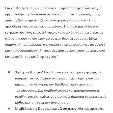
Για να εξασφαλίσουμε μια άνετη εμπειρία από την πρώτη στιγμή,
οργανώσαμε τη διαδικασία σε λογικά βήματα. Τηρώντας αυτά, ο
παίκτης δεν αντιμετωπίζει καθυστερήσεις και αποκτά πλήρη
πρόσβαση στις υπηρεσίες μας αμέσως. Η ομάδα μας ελέγχει τα
έγγραφα συνήθως εντός 24 ωρών, και συχνά ακόμα ταχύτερα, με
στόχο την όσο το δυνατόν μικρότερη δυνατή αναμονή. Είναι
σημαντικό τα ανεβασμένα έγγραφα να είναι ευανάγνωστα, σε ισχύ
και να παρουσιάζουν πληροφορίες που αντιστοιχούν με αυτές που
καταχωρήθηκαν κατά την εγγραφή.
Άνοιγμα Προφίλ:
Συμπληρώνετε τη φόρμα εγγραφής με
απαραίτητα προσωπικά στοιχεία όπως ονοματεπώνυμο,
ημερομηνία γέννησης και διεύθυνση ηλεκτρονικού
ταχυδρομείου. Σας συμβουλεύουμε να χρησιμοποιήσετε
αληθή στοιχεία, καθώς οποιαδήποτε διαφορά θα επιφέρει σε
καθυστέρηση κατά την ταυτοποίηση.
Επιβεβαίωση Προσωπικών Στοιχείων:
Θα σας προταθεί