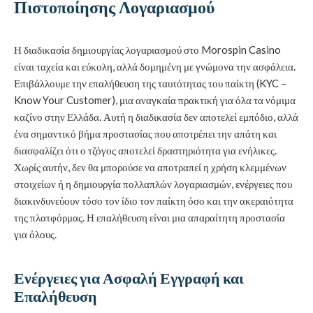
Πιστοποίησης Λογαριασμού
Η διαδικασία δημιουργίας λογαριασμού στο Morospin Casino
είναι ταχεία και εύκολη, αλλά δομημένη με γνώμονα την ασφάλεια.
Επιβάλλουμε την επαλήθευση της ταυτότητας του παίκτη (KYC –
Know Your Customer), μια αναγκαία πρακτική για όλα τα νόμιμα
καζίνο στην Ελλάδα. Αυτή η διαδικασία δεν αποτελεί εμπόδιο, αλλά
ένα σημαντικό βήμα προστασίας που αποτρέπει την απάτη και
διασφαλίζει ότι ο τζόγος αποτελεί δραστηριότητα για ενήλικες.
Χωρίς αυτήν, δεν θα μπορούσε να αποτραπεί η χρήση κλεμμένων
στοιχείων ή η δημιουργία πολλαπλών λογαριασμών, ενέργειες που
διακινδυνεύουν τόσο τον ίδιο τον παίκτη όσο και την ακεραιότητα
της πλατφόρμας. Η επαλήθευση είναι μια απαραίτητη προστασία
για όλους.
Ενέργειες για Ασφαλή Εγγραφή και
Επαλήθευση