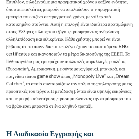
Επιπλέον, φιλοξενούμε μια πραγματικού χρόνου καζίνο ενότητα,
όπου οι επισκέπτες μπορούν να απολαύσουν την πραγματική
εμπειρία του καζίνο σε πραγματικό χρόνο, με ντίλερ από
κατοικημένο στούντιο. Αυτή η επιλογή είναι ιδιαίτερα προτιμώμενη
στους Έλληνες φίλους του τζόγου, προσφέροντας ανθρώπινη
αλληλεπίδραση και ειλικρίνεια. Κάθε χρήστης μπορεί να είναι
βέβαιος ότι τα παιγνίδια που επιλέγει έχουν τα απαιτούμενα RNG
certificates και ικανοποιούν τα μέτρα δικαιοσύνης της ΕΕΕΠ. Τα
live παιγνίδια μας εμπεριέχουν πολλαπλές παραλλαγές ρουλέτας
(Ευρωπαϊκή, Αμερικανική, με σύντομους γύρους), μπακαρά, και
παιγνίδια τύπου game show όπως „Monopoly Live“ και „Dream
Catcher“, τα οποία συνταιριάζουν τον παλμό της τηλεόρασης με τις
προοπτικές του τζόγου. Η μετάδοση βίντεο είναι υψηλής ευκρίνειας
και με μικρή καθυστέρηση, προσομοιώνοντας την ατμόσφαιρα του
να βρίσκεσαι μπροστά σε ένα αληθινό τραπέζι.
Η Διαδικασία Εγγραφής και