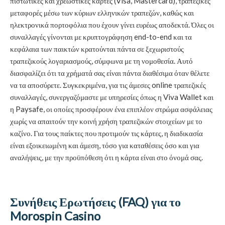
πιστωτικές και χρεωστικές κάρτες (Visa, Mastercard), τραπεζικές
μεταφορές μέσω των κύριων ελληνικών τραπεζών, καθώς και
ηλεκτρονικά πορτοφόλια που έχουν γίνει ευρέως αποδεκτά. Όλες οι
συναλλαγές γίνονται με κρυπτογράφηση end-to-end και τα
κεφάλαια των παικτών κρατούνται πάντα σε ξεχωριστούς
τραπεζικούς λογαριασμούς, σύμφωνα με τη νομοθεσία. Αυτό
διασφαλίζει ότι τα χρήματά σας είναι πάντα διαθέσιμα όταν θέλετε
να τα αποσύρετε. Συγκεκριμένα, για τις άμεσες online τραπεζικές
συναλλαγές, συνεργαζόμαστε με υπηρεσίες όπως η Viva Wallet και
η Paysafe, οι οποίες προσφέρουν ένα επιπλέον στρώμα ασφάλειας
χωρίς να απαιτούν την κοινή χρήση τραπεζικών στοιχείων με το
καζίνο. Για τους παίκτες που προτιμούν τις κάρτες, η διαδικασία
είναι εξοικειωμένη και άμεση, τόσο για καταθέσεις όσο και για
αναλήψεις, με την προϋπόθεση ότι η κάρτα είναι στο όνομά σας.
Συνήθεις Ερωτήσεις (FAQ) για το
Morospin Casino