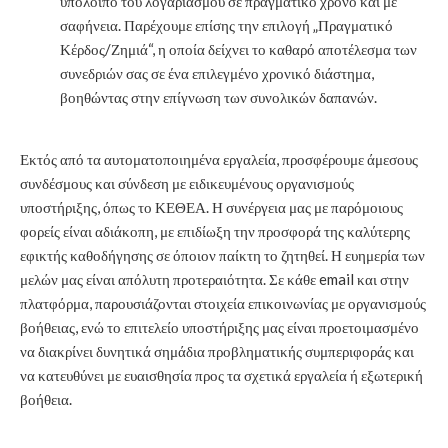
υπόλοιπο του λογαριασμού σε πραγματικό χρόνο και με
σαφήνεια. Παρέχουμε επίσης την επιλογή „Πραγματικό
Κέρδος/Ζημιά“, η οποία δείχνει το καθαρό αποτέλεσμα των
συνεδριών σας σε ένα επιλεγμένο χρονικό διάστημα,
βοηθώντας στην επίγνωση των συνολικών δαπανών.
Εκτός από τα αυτοματοποιημένα εργαλεία, προσφέρουμε άμεσους
συνδέσμους και σύνδεση με ειδικευμένους οργανισμούς
υποστήριξης, όπως το ΚΕΘΕΑ. Η συνέργεια μας με παρόμοιους
φορείς είναι αδιάκοπη, με επιδίωξη την προσφορά της καλύτερης
εφικτής καθοδήγησης σε όποιον παίκτη το ζητηθεί. Η ευημερία των
μελών μας είναι απόλυτη προτεραιότητα. Σε κάθε email και στην
πλατφόρμα, παρουσιάζονται στοιχεία επικοινωνίας με οργανισμούς
βοήθειας, ενώ το επιτελείο υποστήριξης μας είναι προετοιμασμένο
να διακρίνει δυνητικά σημάδια προβληματικής συμπεριφοράς και
να κατευθύνει με ευαισθησία προς τα σχετικά εργαλεία ή εξωτερική
βοήθεια.