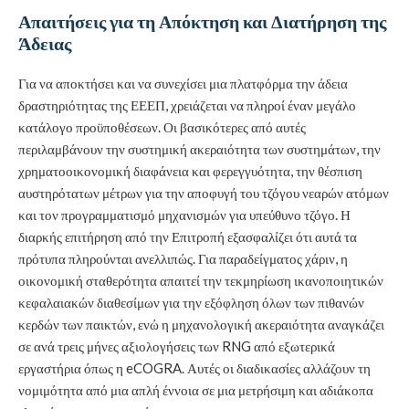
Απαιτήσεις για τη Απόκτηση και Διατήρηση της
Άδειας
Για να αποκτήσει και να συνεχίσει μια πλατφόρμα την άδεια
δραστηριότητας της ΕΕΕΠ, χρειάζεται να πληροί έναν μεγάλο
κατάλογο προϋποθέσεων. Οι βασικότερες από αυτές
περιλαμβάνουν την συστημική ακεραιότητα των συστημάτων, την
χρηματοοικονομική διαφάνεια και φερεγγυότητα, την θέσπιση
αυστηρότατων μέτρων για την αποφυγή του τζόγου νεαρών ατόμων
και τον προγραμματισμό μηχανισμών για υπεύθυνο τζόγο. Η
διαρκής επιτήρηση από την Επιτροπή εξασφαλίζει ότι αυτά τα
πρότυπα πληρούνται ανελλιπώς. Για παραδείγματος χάριν, η
οικονομική σταθερότητα απαιτεί την τεκμηρίωση ικανοποιητικών
κεφαλαιακών διαθεσίμων για την εξόφληση όλων των πιθανών
κερδών των παικτών, ενώ η μηχανολογική ακεραιότητα αναγκάζει
σε ανά τρεις μήνες αξιολογήσεις των RNG από εξωτερικά
εργαστήρια όπως η eCOGRA. Αυτές οι διαδικασίες αλλάζουν τη
νομιμότητα από μια απλή έννοια σε μια μετρήσιμη και αδιάκοπα