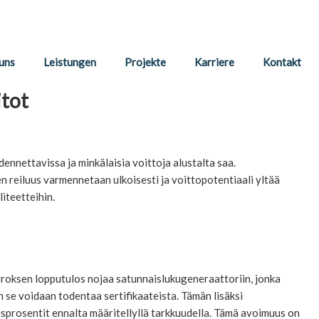
uns
Leistungen
Projekte
Karriere
Kontakt
itot
dennettavissa ja minkälaisia voittoja alustalta saa.
en reiluus varmennetaan ulkoisesti ja voittopotentiaali yltää
iteetteihin.
kierroksen lopputulos nojaa satunnaislukugeneraattoriin, jonka
n se voidaan todentaa sertifikaateista. Tämän lisäksi
sprosentit ennalta määritellyllä tarkkuudella. Tämä avoimuus on