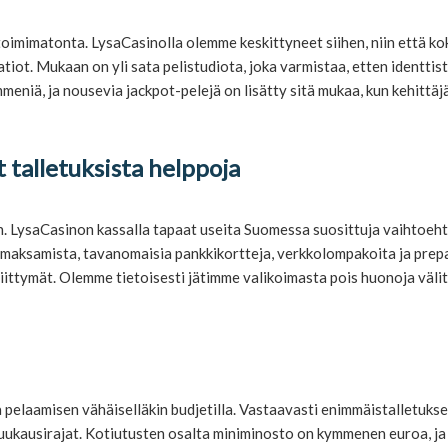
tai toimimatonta. LysaCasinolla olemme keskittyneet siihen, niin että
iot. Mukaan on yli sata pelistudiota, joka varmistaa, etten identtist
niä, ja nousevia jackpot-pelejä on lisätty sitä mukaa, kun kehittäj
 talletuksista helppoja
. LysaCasinon kassalla tapaat useita Suomessa suosittuja vaihtoehtoja
limaksamista, tavanomaisia pankkikortteja, verkkolompakoita ja prepa
iittymät. Olemme tietoisesti jätimme valikoimasta pois huonoja väli
pelaamisen vähäiselläkin budjetilla. Vastaavasti enimmäistalletukses
 kuukausirajat. Kotiutusten osalta miniminosto on kymmenen euroa, 