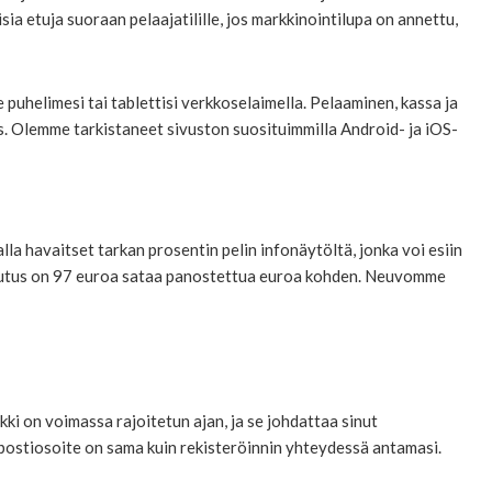
 etuja suoraan pelaajatilille, jos markkinointilupa on annettu,
e puhelimesi tai tablettisi verkkoselaimella. Pelaaminen, kassa ja
s. Olemme tarkistaneet sivuston suosituimmilla Android- ja iOS-
alla havaitset tarkan prosentin pelin infonäytöltä, jonka voi esiin
palautus on 97 euroa sataa panostettua euroa kohden. Neuvomme
kki on voimassa rajoitetun ajan, ja se johdattaa sinut
öpostiosoite on sama kuin rekisteröinnin yhteydessä antamasi.