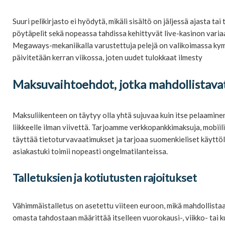
Suuri pelikirjasto ei hyödytä, mikäli sisältö on jäljessä ajasta 
pöytäpelit sekä nopeassa tahdissa kehittyvät live-kasinon variaat
Megaways-mekaniikalla varustettuja pelejä on valikoimassa kymme
päivitetään kerran viikossa, joten uudet tulokkaat ilmesty
Maksuvaihtoehdot, jotka mahdollistavat
Maksuliikenteen on täytyy olla yhtä sujuvaa kuin itse pelaaminen
liikkeelle ilman viivettä. Tarjoamme verkkopankkimaksuja, mobii
täyttää tietoturvavaatimukset ja tarjoaa suomenkieliset käyttöl
asiakastuki toimii nopeasti ongelmatilanteissa.
Talletuksien ja kotiutusten rajoitukset
Vähimmäistalletus on asetettu viiteen euroon, mikä mahdollistaa 
omasta tahdostaan määrittää itselleen vuorokausi-, viikko- tai