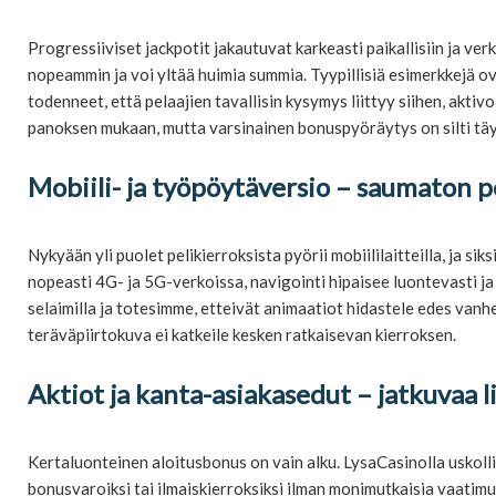
Progressiiviset jackpotit jakautuvat karkeasti paikallisiin ja ve
nopeammin ja voi yltää huimia summia. Tyypillisiä esimerkkejä 
todenneet, että pelaajien tavallisin kysymys liittyy siihen, akt
panoksen mukaan, mutta varsinainen bonuspyöräytys on silti tä
Mobiili- ja työpöytäversio – saumaton p
Nykyään yli puolet pelikierroksista pyörii mobiililaitteilla, ja 
nopeasti 4G- ja 5G-verkoissa, navigointi hipaisee luontevasti ja
selaimilla ja totesimme, etteivät animaatiot hidastele edes van
teräväpiirtokuva ei katkeile kesken ratkaisevan kierroksen.
Aktiot ja kanta-asiakasedut – jatkuvaa l
Kertaluonteinen aloitusbonus on vain alku. LysaCasinolla uskolli
bonusvaroiksi tai ilmaiskierroksiksi ilman monimutkaisia vaatimuks