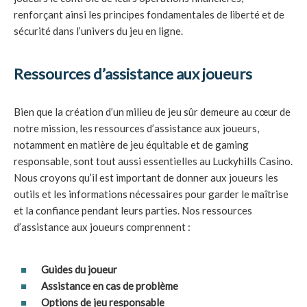
renforçant ainsi les principes fondamentales de liberté et de
sécurité dans l’univers du jeu en ligne.
Ressources d’assistance aux joueurs
Bien que la création d’un milieu de jeu sûr demeure au cœur de
notre mission, les ressources d’assistance aux joueurs,
notamment en matière de jeu équitable et de gaming
responsable, sont tout aussi essentielles au Luckyhills Casino.
Nous croyons qu’il est important de donner aux joueurs les
outils et les informations nécessaires pour garder le maîtrise
et la confiance pendant leurs parties. Nos ressources
d’assistance aux joueurs comprennent :
Guides du joueur
Assistance en cas de problème
Options de jeu responsable