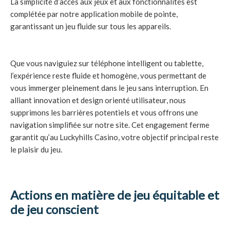
La simplicité d’accès aux jeux et aux fonctionnalités est
complétée par notre application mobile de pointe,
garantissant un jeu fluide sur tous les appareils.
Que vous naviguiez sur téléphone intelligent ou tablette,
l’expérience reste fluide et homogène, vous permettant de
vous immerger pleinement dans le jeu sans interruption. En
alliant innovation et design orienté utilisateur, nous
supprimons les barrières potentiels et vous offrons une
navigation simplifiée sur notre site. Cet engagement ferme
garantit qu’au Luckyhills Casino, votre objectif principal reste
le plaisir du jeu.
Actions en matière de jeu équitable et
de jeu conscient