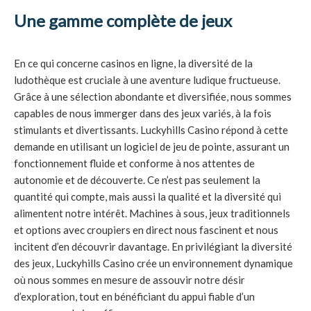
Une gamme complète de jeux
En ce qui concerne casinos en ligne, la diversité de la
ludothèque est cruciale à une aventure ludique fructueuse.
Grâce à une sélection abondante et diversifiée, nous sommes
capables de nous immerger dans des jeux variés, à la fois
stimulants et divertissants. Luckyhills Casino répond à cette
demande en utilisant un logiciel de jeu de pointe, assurant un
fonctionnement fluide et conforme à nos attentes de
autonomie et de découverte. Ce n’est pas seulement la
quantité qui compte, mais aussi la qualité et la diversité qui
alimentent notre intérêt. Machines à sous, jeux traditionnels
et options avec croupiers en direct nous fascinent et nous
incitent d’en découvrir davantage. En privilégiant la diversité
des jeux, Luckyhills Casino crée un environnement dynamique
où nous sommes en mesure de assouvir notre désir
d’exploration, tout en bénéficiant du appui fiable d’un