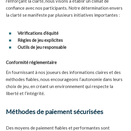
renforçant la clarté, nous visons à établir un climat de
confiance avec nos participants. Notre détermination envers
la clarté se manifeste par plusieurs initiatives importantes :
Vérifications d’équité
Règles de jeu explicites
Outils de jeu responsable
Conformité réglementaire
En fournissant à nos joueurs des informations claires et des
méthodes fiables, nous encourageons l’autonomie dans leurs
choix de jeu, en créant un environnement qui respecte la
liberté et l’intégrité.
Méthodes de paiement sécurisées
Des moyens de paiement fiables et performantes sont