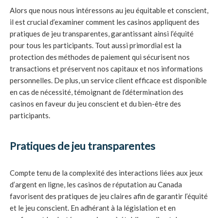
Alors que nous nous intéressons au jeu équitable et conscient,
il est crucial d’examiner comment les casinos appliquent des
pratiques de jeu transparentes, garantissant ainsi l’équité
pour tous les participants. Tout aussi primordial est la
protection des méthodes de paiement qui sécurisent nos
transactions et préservent nos capitaux et nos informations
personnelles. De plus, un service client efficace est disponible
en cas de nécessité, témoignant de l’détermination des
casinos en faveur du jeu conscient et du bien-être des
participants.
Pratiques de jeu transparentes
Compte tenu de la complexité des interactions liées aux jeux
d’argent en ligne, les casinos de réputation au Canada
favorisent des pratiques de jeu claires afin de garantir l’équité
et le jeu conscient. En adhérant à la législation et en