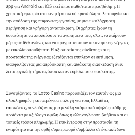
app για Android και iOS εκεί όπου καθίσταται προσβάσιμη. Η
χρηστική εμπειρία στο κινητή συσκευή κρατά όλη τη λειτουργία και
την απόδοση της επιφάνειας εργασίας, με μια ευκολόχρηστη
περιήγηση και γρήγορη ανταπόκριση. Οι χρήστες έχουν τη
δυνατότητα να απολαύσουν τα αγαπημένα τους σλοτ, να παίρνουν
μέρος σε live αγώνες και να πραγματοποιούν οικονομικές ενέργειες
με ευκολία οπουδήποτε. Η αξιοπιστία της σύνδεσης και η
προστασία της ενέργειας εξετάζονται επιπλέον σε εκτίμηση,
διασφαλίζοντας μια απρόσκοπτη και αδιάκοπη διασκέδαση άνευ
λειτουργικά ζητήματα, όπου και αν ευρίσκεται ο επισκέπτης.
Συνοψίζοντας, το Lotto Casino παρουσιάζει τον εαυτόν ως μια
ολοκληρωμένη και φερέγγυα επιλογή για τους Ελλαδίτες
επισκέπτες, συνδυάζοντας μια μεγάλη γκάμα από υψηλής στάθμης
προϊόντα με αξιόλογα οφέλη όπως η ελληνόγλωσση βοήθεια και οι
τοπικές τρόποι πληρωμής. Η επικέντρωση στην προστασία, τη
εντιμότητα και την ορθή συμπεριφορά συμβάλλει σε ένα ακίνδυνο