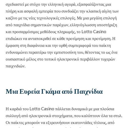
σχεδιαστεί με στόχο την ελληνική αγορά, εξασφαλίζοντας μια
πλήρη και ασφαλή εμπειρία που συνδυάζει την κλασική αίγλη των
καζίνο με τις νέες τεχνολογικές επιλογές. Με μια μεγάλη επιλογή
από παιχνίδια σημαντικών παρόχων, ελληνόγλωσση υποστήριξη
και προσαρμόσιμες μεθόδους πληρωμής, το Lotto Casino
επιδιώκει να ανταποκριθεί σε κάθε προτίμηση και προτίμηση. Η
έμφαση στη διαφάνεια και την ορθή συμπεριφορά του παίκτη
ενδυναμώνει περαιτέρω την εμπιστοσύνη του, θέτοντας το ως ένα
ουσιαστικό μέλος στο τοπικό ηλεκτρονικό περιβάλλον τυχερών
παιχνιδιών.
Μια Ευρεία Γκάμα από Παιχνίδια
Η καρδιά του Lotto Casino πάλλεται δυναμικά με μια πλούσια
συλλογή από ηλεκτρονικά στοιχήματα, που καλύπτουν όλα τα στυλ.
Οι παίκτες μπορούν να εξερευνήσουν εκατοντάδες τίτλους, από