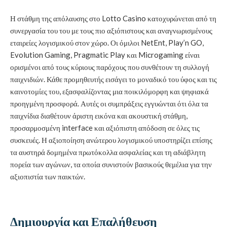
Η στάθμη της απόλαυσης στο Lotto Casino κατοχυρώνεται από τη
συνεργασία του του με τους πιο αξιόπιστους και αναγνωρισμένους
εταιρείες λογισμικού στον χώρο. Οι όμιλοι NetEnt, Play’n GO,
Evolution Gaming, Pragmatic Play και Microgaming είναι
ορισμένοι από τους κύριους παρόχους που συνθέτουν τη συλλογή
παιχνιδιών. Κάθε προμηθευτής εισάγει το μοναδικό του ύφος και τις
καινοτομίες του, εξασφαλίζοντας μια ποικιλόμορφη και ψηφιακά
προηγμένη προσφορά. Αυτές οι συμπράξεις εγγυώνται ότι όλα τα
παιχνίδια διαθέτουν άριστη εικόνα και ακουστική στάθμη,
προσαρμοσμένη interface και αξιόπιστη απόδοση σε όλες τις
συσκευές. Η αξιοποίηση ανώτερου λογισμικού υποστηρίζει επίσης
τα αυστηρά δομημένα πρωτόκολλα ασφαλείας και τη αδιάβλητη
πορεία των αγώνων, τα οποία συνιστούν βασικούς θεμέλια για την
αξιοπιστία των παικτών.
Δημιουργία και Επαλήθευση