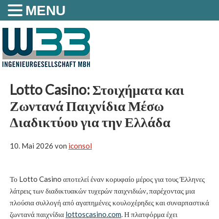
MENU
Lotto Casino: Στοιχήματα και
Ζωντανά Παιχνίδια Μέσω
Διαδικτύου για την Ελλάδα
10. Mai 2026
von
iconsol
Το Lotto Casino αποτελεί έναν κορυφαίο μέρος για τους Έλληνες
λάτρεις των διαδικτυακών τυχερών παιχνιδιών, παρέχοντας μια
πλούσια συλλογή από αγαπημένες κουλοχέρηδες και συναρπαστικά
ζωντανά παιχνίδια
lottoscasino.com
. Η πλατφόρμα έχει