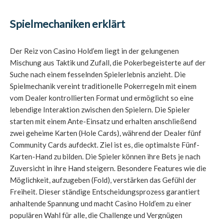
Spielmechaniken erklärt
Der Reiz von Casino Hold’em liegt in der gelungenen
Mischung aus Taktik und Zufall, die Pokerbegeisterte auf der
Suche nach einem fesselnden Spielerlebnis anzieht. Die
Spielmechanik vereint traditionelle Pokerregeln mit einem
vom Dealer kontrollierten Format und ermöglicht so eine
lebendige Interaktion zwischen den Spielern. Die Spieler
starten mit einem Ante-Einsatz und erhalten anschließend
zwei geheime Karten (Hole Cards), während der Dealer fünf
Community Cards aufdeckt. Ziel ist es, die optimalste Fünf-
Karten-Hand zu bilden. Die Spieler können ihre Bets je nach
Zuversicht in ihre Hand steigern. Besondere Features wie die
Möglichkeit, aufzugeben (Fold), verstärken das Gefühl der
Freiheit. Dieser ständige Entscheidungsprozess garantiert
anhaltende Spannung und macht Casino Hold’em zu einer
populären Wahl für alle, die Challenge und Vergnügen