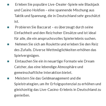
Erleben Sie populäre Live-Dealer-Spiele wie Blackjack
und Casino Hold’em – eine spannende Mischung aus
Taktik und Spannung, die in Deutschland sehr geschätzt
ist.
Probieren Sie Baccarat – es überzeugt durch seine
Einfachheit und den Reiz hoher Einsätze und ist ideal
für alle, die ein anspruchsvolles Spielerlebnis suchen.
Nehmen Sie sich am Roulette und erleben Sie den Reiz
des Zufalls. Diverse Wettmöglichkeiten erhöhen das
Spielvergnügen.
Eintauchen Sie ein in neuartige Formate wie Dream
Catcher, das eine lebendige Atmosphäre und
gemeinschaftliche Interaktion bietet.
Meistern Sie das Geldmanagement und die
Spielstrategien, um Ihr Erfolgspotenzial zu erhöhen und
gleichzeitig das Live-Casino-Erlebnis in Deutschland zu
genießen.