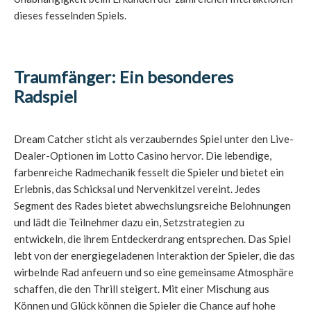
dieses fesselnden Spiels.
Traumfänger: Ein besonderes
Radspiel
Dream Catcher sticht als verzauberndes Spiel unter den Live-
Dealer-Optionen im Lotto Casino hervor. Die lebendige,
farbenreiche Radmechanik fesselt die Spieler und bietet ein
Erlebnis, das Schicksal und Nervenkitzel vereint. Jedes
Segment des Rades bietet abwechslungsreiche Belohnungen
und lädt die Teilnehmer dazu ein, Setzstrategien zu
entwickeln, die ihrem Entdeckerdrang entsprechen. Das Spiel
lebt von der energiegeladenen Interaktion der Spieler, die das
wirbelnde Rad anfeuern und so eine gemeinsame Atmosphäre
schaffen, die den Thrill steigert. Mit einer Mischung aus
Können und Glück können die Spieler die Chance auf hohe