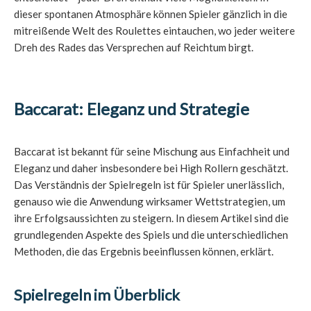
dieser spontanen Atmosphäre können Spieler gänzlich in die
mitreißende Welt des Roulettes eintauchen, wo jeder weitere
Dreh des Rades das Versprechen auf Reichtum birgt.
Baccarat: Eleganz und Strategie
Baccarat ist bekannt für seine Mischung aus Einfachheit und
Eleganz und daher insbesondere bei High Rollern geschätzt.
Das Verständnis der Spielregeln ist für Spieler unerlässlich,
genauso wie die Anwendung wirksamer Wettstrategien, um
ihre Erfolgsaussichten zu steigern. In diesem Artikel sind die
grundlegenden Aspekte des Spiels und die unterschiedlichen
Methoden, die das Ergebnis beeinflussen können, erklärt.
Spielregeln im Überblick