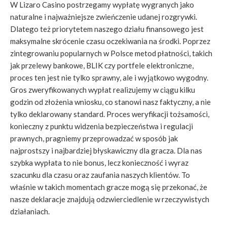
W Lizaro Casino postrzegamy wypłatę wygranych jako
naturalne i najważniejsze zwieńczenie udanej rozgrywki.
Dlatego też priorytetem naszego działu finansowego jest
maksymalne skrócenie czasu oczekiwania na środki. Poprzez
zintegrowaniu popularnych w Polsce metod płatności, takich
jak przelewy bankowe, BLIK czy portfele elektroniczne,
proces ten jest nie tylko sprawny, ale i wyjątkowo wygodny.
Gros zweryfikowanych wypłat realizujemy w ciągu kilku
godzin od złożenia wniosku, co stanowi nasz faktyczny, a nie
tylko deklarowany standard. Proces weryfikacji tożsamości,
konieczny z punktu widzenia bezpieczeństwa i regulacji
prawnych, pragniemy przeprowadzać w sposób jak
najprostszy i najbardziej błyskawiczny dla gracza. Dla nas
szybka wypłata to nie bonus, lecz konieczność i wyraz
szacunku dla czasu oraz zaufania naszych klientów. To
właśnie w takich momentach gracze mogą się przekonać, że
nasze deklaracje znajdują odzwierciedlenie w rzeczywistych
działaniach.