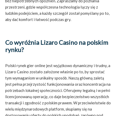
bez niepotrzebnych opóźnień. Zapraszamy do poznania
przestrzeni, gdzie współczesna technologia łączy się z
ludzkim podejściem, a każdy szczegół został pomyślany po to,
aby dać komfort i łatwość podczas gry.
Co wyróżnia Lizaro Casino na polskim
rynku?
Polski rynek gier online jest wyjątkowo dynamiczny i trudny, a
Lizaro Casino zostało założone właśnie po to, by sprostać
tym wymaganiom w unikalny sposób. Naszą główną zaletą
jest pełna przejrzystość funkcjonowania oraz koncentracja na
potrzebach lokalnej społeczności. Oferujemy legalną i w pełni
licencjonowaną operację, co daje bezpieczeństwo wszystkich
transakcji i zgodność z polskim prawem. W przeciwieństwie do
wielu międzynarodowych platform, skupiamy się na
dostosowaniu oferty do polskich upodobań, zarówno pod