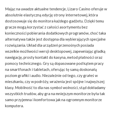
Mając na uwadze aktualne tendencje, Lizaro Casino oferuje w
absolutnie elastyczną edycję strony internetowej, która
dostosowuje się do monitora każdego gadżetu. Dzięki temu
gracze mogą korzystać z całości asortymentu bez
konieczności pobierania dodatkowych programów, choć taka
alternatywa także jest dostępna dla wybierających specjalne
rozwiązania. Układ dla urządzeń przenośnych posiada
wszelkie możliwości wersji desktopowej, zapewniając gładką
nawigację, prosty kontakt do kasyna, metod płatności oraz
pomocy technicznego. Gry są dopasowane pod kątem pracy
na smartfonach i tabletach, oferując tę samą doskonałą
poziom grafiki i audio. Niezależnie od tego, czy grałeś w
mieszkaniu, czy w podróży, wrażenia jest spójne i najwyższej
klasy. Mobilność to dla nas symbol wolności, stąd dokładamy
wszystkich trudów, aby gra na mniejszym monitorze była tak
samo przyjemna i komfortowa jak na ogromnym monitorze
komputera.