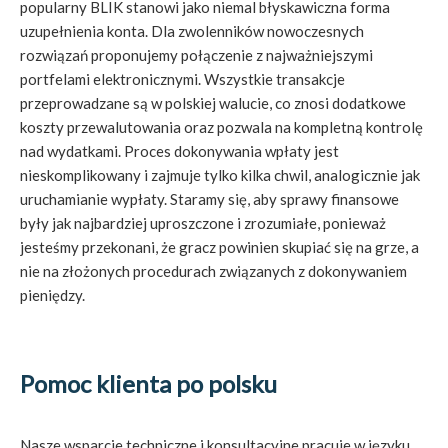
popularny BLIK stanowi jako niemal błyskawiczna forma
uzupełnienia konta. Dla zwolenników nowoczesnych
rozwiązań proponujemy połączenie z najważniejszymi
portfelami elektronicznymi. Wszystkie transakcje
przeprowadzane są w polskiej walucie, co znosi dodatkowe
koszty przewalutowania oraz pozwala na kompletną kontrolę
nad wydatkami. Proces dokonywania wpłaty jest
nieskomplikowany i zajmuje tylko kilka chwil, analogicznie jak
uruchamianie wypłaty. Staramy się, aby sprawy finansowe
były jak najbardziej uproszczone i zrozumiałe, ponieważ
jesteśmy przekonani, że gracz powinien skupiać się na grze, a
nie na złożonych procedurach związanych z dokonywaniem
pieniędzy.
Pomoc klienta po polsku
Nasze wsparcie techniczne i konsultacyjne pracuje w języku