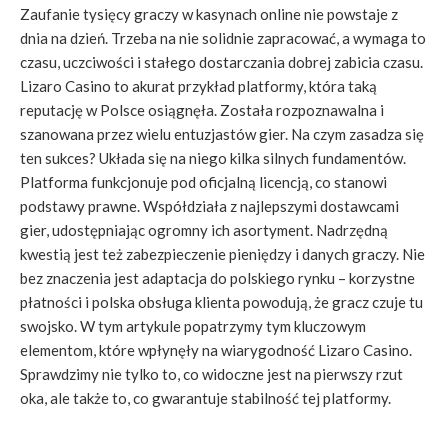
Zaufanie tysięcy graczy w kasynach online nie powstaje z
dnia na dzień. Trzeba na nie solidnie zapracować, a wymaga to
czasu, uczciwości i stałego dostarczania dobrej zabicia czasu.
Lizaro Casino to akurat przykład platformy, która taką
reputację w Polsce osiągnęła. Została rozpoznawalna i
szanowana przez wielu entuzjastów gier. Na czym zasadza się
ten sukces? Układa się na niego kilka silnych fundamentów.
Platforma funkcjonuje pod oficjalną licencją, co stanowi
podstawy prawne. Współdziała z najlepszymi dostawcami
gier, udostępniając ogromny ich asortyment. Nadrzędną
kwestią jest też zabezpieczenie pieniędzy i danych graczy. Nie
bez znaczenia jest adaptacja do polskiego rynku – korzystne
płatności i polska obsługa klienta powodują, że gracz czuje tu
swojsko. W tym artykule popatrzymy tym kluczowym
elementom, które wpłynęły na wiarygodność Lizaro Casino.
Sprawdzimy nie tylko to, co widoczne jest na pierwszy rzut
oka, ale także to, co gwarantuje stabilność tej platformy.