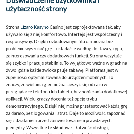
Doświadczenie użytkownika i
użyteczność strony
Strona
Lizaro Kasyno
Casino jest zaprojektowana tak, aby
używało się z niej komfortowo. Interfejs jest współczesny i
responsywny. Dzięki rozbudowanym filtrom można bez
problemu wyszukać grę – układać je według dostawcy, typu,
zainteresowania czy dodatkowych funkcji. Strona wczytuje
się szybko i pracuje stabilnie. To wyjątkowo ważne w grach na
żywo, gdzie każde zwłoka psuje zabawę. Platforma jest w
zupełności optymalizowana do urządzeń mobilnych. To
znaczy, że wieloma gier można cieszyć się od razu w
przeglądarce telefonu lub tabletu, bez pobierania dodatkowej
aplikacji. Wielu graczy docenia też opcję trybu
demonstracyjnego. Dzięki niej można przetestować każdą grę
za darmo, bez logowania i strat. Daje to możliwość zapoznać
się z działaniem przed zainwestowaniem prawdziwych
pieniędzy. Wszystkie te składowe – łatwość obsługi,