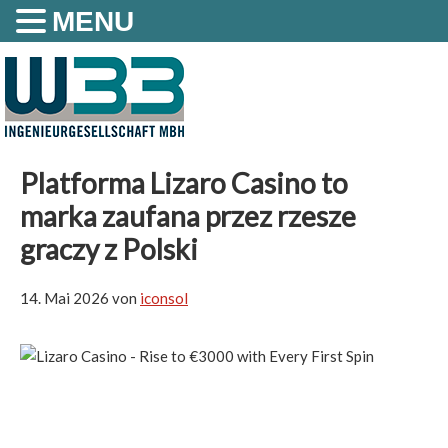
MENU
Platforma Lizaro Casino to
marka zaufana przez rzesze
graczy z Polski
14. Mai 2026
von
iconsol