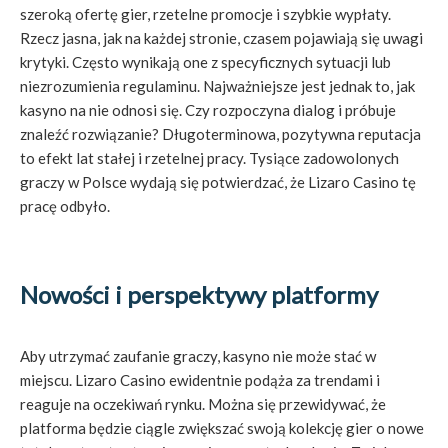
szeroką ofertę gier, rzetelne promocje i szybkie wypłaty.
Rzecz jasna, jak na każdej stronie, czasem pojawiają się uwagi
krytyki. Często wynikają one z specyficznych sytuacji lub
niezrozumienia regulaminu. Najważniejsze jest jednak to, jak
kasyno na nie odnosi się. Czy rozpoczyna dialog i próbuje
znaleźć rozwiązanie? Długoterminowa, pozytywna reputacja
to efekt lat stałej i rzetelnej pracy. Tysiące zadowolonych
graczy w Polsce wydają się potwierdzać, że Lizaro Casino tę
pracę odbyło.
Nowości i perspektywy platformy
Aby utrzymać zaufanie graczy, kasyno nie może stać w
miejscu. Lizaro Casino ewidentnie podąża za trendami i
reaguje na oczekiwań rynku. Można się przewidywać, że
platforma będzie ciągle zwiększać swoją kolekcję gier o nowe