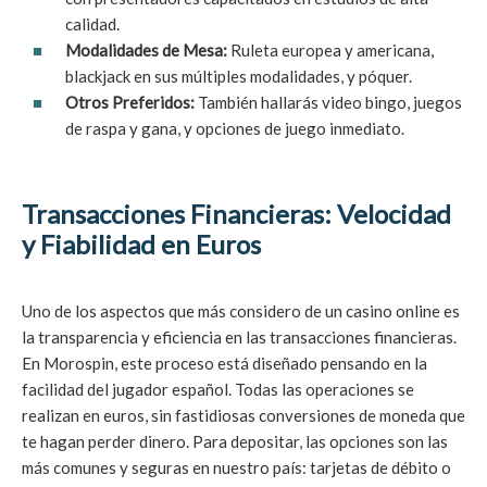
calidad.
Modalidades de Mesa:
Ruleta europea y americana,
blackjack en sus múltiples modalidades, y póquer.
Otros Preferidos:
También hallarás video bingo, juegos
de raspa y gana, y opciones de juego inmediato.
Transacciones Financieras: Velocidad
y Fiabilidad en Euros
Uno de los aspectos que más considero de un casino online es
la transparencia y eficiencia en las transacciones financieras.
En Morospin, este proceso está diseñado pensando en la
facilidad del jugador español. Todas las operaciones se
realizan en euros, sin fastidiosas conversiones de moneda que
te hagan perder dinero. Para depositar, las opciones son las
más comunes y seguras en nuestro país: tarjetas de débito o