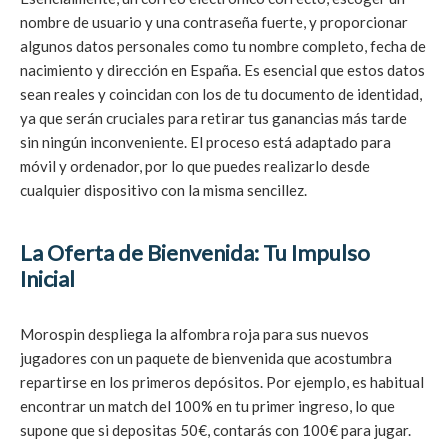
nombre de usuario y una contraseña fuerte, y proporcionar
algunos datos personales como tu nombre completo, fecha de
nacimiento y dirección en España. Es esencial que estos datos
sean reales y coincidan con los de tu documento de identidad,
ya que serán cruciales para retirar tus ganancias más tarde
sin ningún inconveniente. El proceso está adaptado para
móvil y ordenador, por lo que puedes realizarlo desde
cualquier dispositivo con la misma sencillez.
La Oferta de Bienvenida: Tu Impulso
Inicial
Morospin despliega la alfombra roja para sus nuevos
jugadores con un paquete de bienvenida que acostumbra
repartirse en los primeros depósitos. Por ejemplo, es habitual
encontrar un match del 100% en tu primer ingreso, lo que
supone que si depositas 50€, contarás con 100€ para jugar.