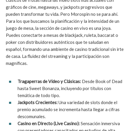
clásicos de frutas hasta las video slots más actuales con
gráficos de cine, megaways, y jackpots progresivos que
pueden transformar tu vida. Pero Morospin no se para ahí.
Para los que buscamos la planificación y la intensidad de un
juego de mesa, la sección de casino en vivo es una joya.
Puedes conectarte a mesas de blackjack, ruleta, baccarat o
poker con distribuidores auténticos que te saludan en
español, formando una ambiente de casino tradicional sin irte
de casa. La fluidez del streaming y la participación son
magníficas.
Tragaperras de Vídeo y Clásicas:
Desde Book of Dead
hasta Sweet Bonanza, incluyendo por títulos con
temática de todo tipo.
Jackpots Crecientes:
Una variedad de slots donde el
premio acumulado se incrementa hasta llegar a cifras
descomunales.
Casino en Directo (Live Casino):
Sensación inmersiva
con presentadores capacitados en estudios de alta