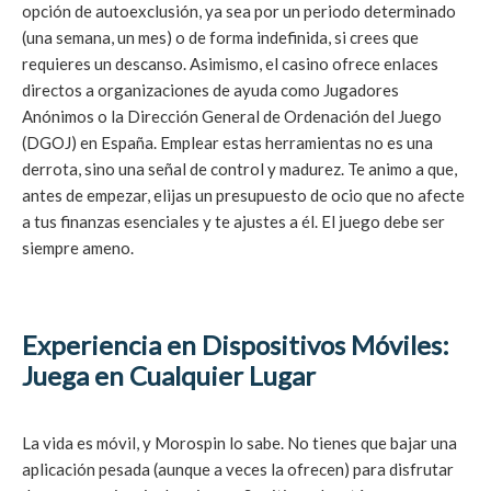
opción de autoexclusión, ya sea por un periodo determinado
(una semana, un mes) o de forma indefinida, si crees que
requieres un descanso. Asimismo, el casino ofrece enlaces
directos a organizaciones de ayuda como Jugadores
Anónimos o la Dirección General de Ordenación del Juego
(DGOJ) en España. Emplear estas herramientas no es una
derrota, sino una señal de control y madurez. Te animo a que,
antes de empezar, elijas un presupuesto de ocio que no afecte
a tus finanzas esenciales y te ajustes a él. El juego debe ser
siempre ameno.
Experiencia en Dispositivos Móviles:
Juega en Cualquier Lugar
La vida es móvil, y Morospin lo sabe. No tienes que bajar una
aplicación pesada (aunque a veces la ofrecen) para disfrutar