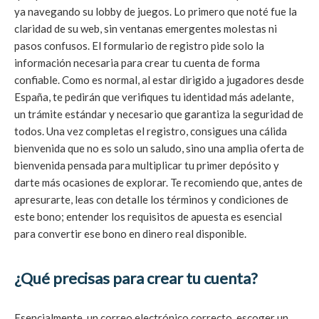
ya navegando su lobby de juegos. Lo primero que noté fue la
claridad de su web, sin ventanas emergentes molestas ni
pasos confusos. El formulario de registro pide solo la
información necesaria para crear tu cuenta de forma
confiable. Como es normal, al estar dirigido a jugadores desde
España, te pedirán que verifiques tu identidad más adelante,
un trámite estándar y necesario que garantiza la seguridad de
todos. Una vez completas el registro, consigues una cálida
bienvenida que no es solo un saludo, sino una amplia oferta de
bienvenida pensada para multiplicar tu primer depósito y
darte más ocasiones de explorar. Te recomiendo que, antes de
apresurarte, leas con detalle los términos y condiciones de
este bono; entender los requisitos de apuesta es esencial
para convertir ese bono en dinero real disponible.
¿Qué precisas para crear tu cuenta?
Esencialmente, un correo electrónico correcto, escoger un