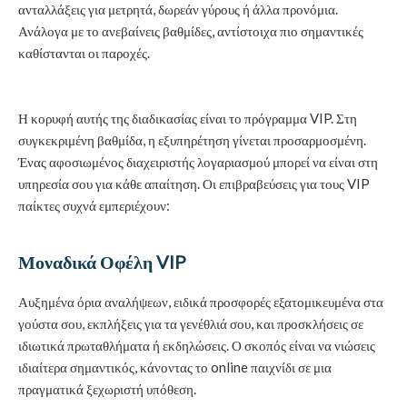
ανταλλάξεις για μετρητά, δωρεάν γύρους ή άλλα προνόμια.
Ανάλογα με το ανεβαίνεις βαθμίδες, αντίστοιχα πιο σημαντικές
καθίστανται οι παροχές.
Η κορυφή αυτής της διαδικασίας είναι το πρόγραμμα VIP. Στη
συγκεκριμένη βαθμίδα, η εξυπηρέτηση γίνεται προσαρμοσμένη.
Ένας αφοσιωμένος διαχειριστής λογαριασμού μπορεί να είναι στη
υπηρεσία σου για κάθε απαίτηση. Οι επιβραβεύσεις για τους VIP
παίκτες συχνά εμπεριέχουν:
Μοναδικά Οφέλη VIP
Αυξημένα όρια αναλήψεων, ειδικά προσφορές εξατομικευμένα στα
γούστα σου, εκπλήξεις για τα γενέθλιά σου, και προσκλήσεις σε
ιδιωτικά πρωταθλήματα ή εκδηλώσεις. Ο σκοπός είναι να νιώσεις
ιδιαίτερα σημαντικός, κάνοντας το online παιχνίδι σε μια
πραγματικά ξεχωριστή υπόθεση.