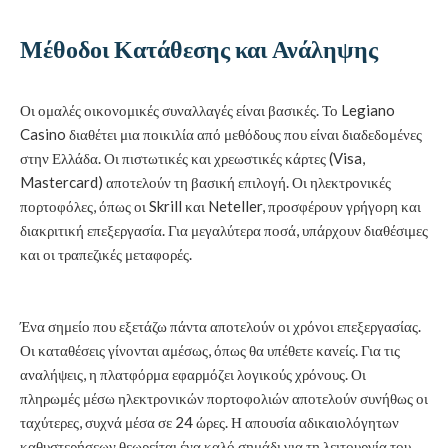
Μέθοδοι Κατάθεσης και Ανάληψης
Οι ομαλές οικονομικές συναλλαγές είναι βασικές. Το Legiano
Casino διαθέτει μια ποικιλία από μεθόδους που είναι διαδεδομένες
στην Ελλάδα. Οι πιστωτικές και χρεωστικές κάρτες (Visa,
Mastercard) αποτελούν τη βασική επιλογή. Οι ηλεκτρονικές
πορτοφόλες, όπως οι Skrill και Neteller, προσφέρουν γρήγορη και
διακριτική επεξεργασία. Για μεγαλύτερα ποσά, υπάρχουν διαθέσιμες
και οι τραπεζικές μεταφορές.
Ένα σημείο που εξετάζω πάντα αποτελούν οι χρόνοι επεξεργασίας.
Οι καταθέσεις γίνονται αμέσως, όπως θα υπέθετε κανείς. Για τις
αναλήψεις, η πλατφόρμα εφαρμόζει λογικούς χρόνους. Οι
πληρωμές μέσω ηλεκτρονικών πορτοφολιών αποτελούν συνήθως οι
ταχύτερες, συχνά μέσα σε 24 ώρες. Η απουσία αδικαιολόγητων
καθυστερήσεων θεωρείται ένα καλό σημάδι για τη λειτουργία του