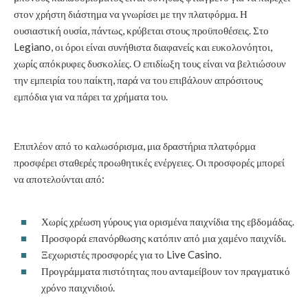
στον χρήστη διάστημα να γνωρίσει με την πλατφόρμα. Η
ουσιαστική ουσία, πάντως, κρύβεται στους προϋποθέσεις. Στο
Legiano, οι όροι είναι συνήθιστα διαφανείς και ευκολονόητοι,
χωρίς απόκρυφες δυσκολίες. Ο επιδίωξη τους είναι να βελτιώσουν
την εμπειρία του παίκτη, παρά να του επιβάλουν απρόσιτους
εμπόδια για να πάρει τα χρήματα του.
Επιπλέον από το καλωσόρισμα, μια δραστήρια πλατφόρμα
προσφέρει σταθερές προωθητικές ενέργειες. Οι προσφορές μπορεί
να αποτελούνται από:
Χωρίς χρέωση γύρους για ορισμένα παιχνίδια της εβδομάδας.
Προσφορά επανόρθωσης κατόπιν από μια χαμένο παιχνίδι.
Ξεχωριστές προσφορές για το Live Casino.
Προγράμματα πιστότητας που ανταμείβουν τον πραγματικό
χρόνο παιχνιδιού.