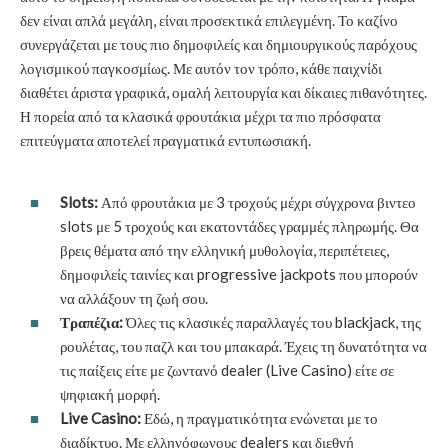
δεν είναι απλά μεγάλη, είναι προσεκτικά επιλεγμένη. Το καζίνο
συνεργάζεται με τους πιο δημοφιλείς και δημιουργικούς παρόχους
λογισμικού παγκοσμίως. Με αυτόν τον τρόπο, κάθε παιχνίδι
διαθέτει άριστα γραφικά, ομαλή λειτουργία και δίκαιες πιθανότητες.
Η πορεία από τα κλασικά φρουτάκια μέχρι τα πιο πρόσφατα
επιτεύγματα αποτελεί πραγματικά εντυπωσιακή.
Slots:
Από φρουτάκια με 3 τροχούς μέχρι σύγχρονα βιντεο
slots με 5 τροχούς και εκατοντάδες γραμμές πληρωμής. Θα
βρεις θέματα από την ελληνική μυθολογία, περιπέτειες,
δημοφιλείς ταινίες και progressive jackpots που μπορούν
να αλλάξουν τη ζωή σου.
Τραπέζια:
Όλες τις κλασικές παραλλαγές του blackjack, της
ρουλέτας, του παζλ και του μπακαρά. Έχεις τη δυνατότητα να
τις παίξεις είτε με ζωντανό dealer (Live Casino) είτε σε
ψηφιακή μορφή.
Live Casino:
Εδώ, η πραγματικότητα ενώνεται με το
διαδίκτυο. Με ελληνόφωνους dealers και διεθνή