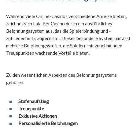
Während viele Online-Casinos verschiedene Anreize bieten,
zeichnet sich Lala Bet Casino durch ein ausführliches
Belohnungssystem aus, das die Spielerbindung und -
zufriedenheit steigern soll. Dieses besondere System umfasst
mehrere Belohnungsstufen, die Spielern mit zunehmenden
Treuepunkten wachsende Vorteile bieten.
Zu den wesentlichen Aspekten des Belohnungssystems
gehören:
Stufenaufstieg
Treuepunkte
Exklusive Aktionen
Personalisierte Belohnungen