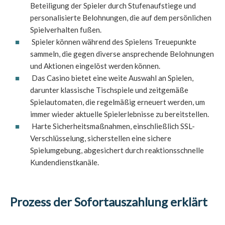
Beteiligung der Spieler durch Stufenaufstiege und
personalisierte Belohnungen, die auf dem persönlichen
Spielverhalten fußen.
Spieler können während des Spielens Treuepunkte
sammeln, die gegen diverse ansprechende Belohnungen
und Aktionen eingelöst werden können.
Das Casino bietet eine weite Auswahl an Spielen,
darunter klassische Tischspiele und zeitgemäße
Spielautomaten, die regelmäßig erneuert werden, um
immer wieder aktuelle Spielerlebnisse zu bereitstellen.
Harte Sicherheitsmaßnahmen, einschließlich SSL-
Verschlüsselung, sicherstellen eine sichere
Spielumgebung, abgesichert durch reaktionsschnelle
Kundendienstkanäle.
Prozess der Sofortauszahlung erklärt