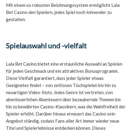
Mit einem so robusten Belohnungssystem ermöglicht Lala
Bet Casino den Spielern, jedes Spiel noch lohnender zu
gestalten.
Spielauswahl und -vielfalt
Lala Bet Casino bietet eine erstaunliche Auswahl an Spielen
für jeden Geschmack und ein attraktives Bonusprogramm.
Diese Vielfalt garantiert, dass jeder Spieler etwas
Geeignetes findet – von zeitlosen Tischspielen bis hin zu
neuartigen Video-Slots. Jedes Genre ist vertreten, von
abenteuerlichen Abenteuern über bezaubernde Themen bis
hin zu bewährten Casino-Klassikern, was die Wahlfreiheit der
Spieler erhöht. Darüber hinaus erneuert das Casino sein
Angebot ständig, sodass Fans aller Art immer wieder neue
Titel und Spielerlebnisse entdecken können. Dieses