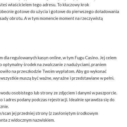
esteś właścicielem tego adresu. To kluczowy krok
st obecnie gotowe do użycia i gotowe do pierwszego doładowania
 zasady obrotu. A w tym momencie moment na rzeczywistą
la regulowanych kasyn online, w tym Fugu Casino. Jej celem
 To optymalny środek na zwalczanie z nadużyciami, praniem
tanowiło na przeszkodzie Twoim wypłatom. Aby go wykonać
szystkie muszą być ważne, wyraźne i przedstawiane w pełni.
wodu osobistego lub strony ze zdjęciem i danymi w paszporcie.
 i adres podany podczas rejestracji. Idealnie sprawdza się do
znie.
e/scan jej przedniej strony (z zasłoniętym środkowym
konta z widocznym nazwiskiem.