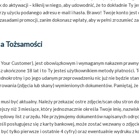
 do aktywacji – kliknij w niego, aby udowodnić, że to dokładnie Ty j
przy użyciu podanego adresu e-mail i hasła. Brawo! Twoje konto je
z zasadami promocji, zanim dokonasz wpłaty, aby w pełni zrozumieć
a Tożsamości
Your Customer), jest obowiązkowym i wymaganym nakazem prawnym d
asz ukończone 18 lat i to Ty jesteś użytkownikiem metody płatności.
 jednokrotny i po jego udanym przeprowadzeniu nic już nie będzie s
wania (zdjęcia lub skany) wymienionych dokumentów. Pamiętaj, że w
usi być aktualny. Należy przekazać ostre zdjęcie/scan obu stron do
szy niż 3 miesiące, który jednoznacznie określa Twoje imię, nazwisko
rzędowy list z urzędu. Nie przyjmujemy dokumentów napisanych odręc
eśli posługujesz się z karty bankowej, może zostać wezwany o zdjęci
yć tylko pierwsze i ostatnie 4 cyfry) oraz ewentualnie wydruku z 