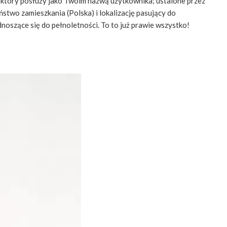
 który posłuży jako Twoim nazwą użytkownika; ustalone przez
stwo zamieszkania (Polska) i lokalizację pasujący do
szące się do pełnoletności. To to już prawie wszystko!