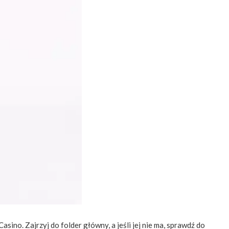
no. Zajrzyj do folder główny, a jeśli jej nie ma, sprawdź do