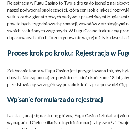
Rejestracja w Fugu Casino to Twoja droga do jednej z naj eks
naszej podwodnej społeczności, która ceni sobie jakość rozrywk
setki slotów, gier stołowych na żywo z prawdziwymi krupieram
powitalnych, tygodniowych promocji, zawodów z atrakcyjnymi na
swoich zasłużonych wygranych. W Fugu Casino traktujemy graczy 
dopasowanych ofert. To zdecydowanie więcej niż tylko kwestia 
Proces krok po kroku: Rejestracja w Fu
Zakładanie konta w Fugu Casino jest przygotowana tak, aby była 
danych. Nie zapominaj, że powinieneś mieć ukończone 18 lat, aby
przedstawiamy szczegółowy poradnik, który przeprowadzi Cię prz
Wpisanie formularza do rejestracji
Na start, udaj się na stronę główną Fugu Casino i zlokalizuj wi
wymagać od Ciebie kilku istotnych informacji, aby założyć Twoj