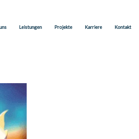
uns
Leistungen
Projekte
Karriere
Kontakt