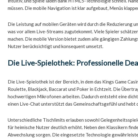
intuitiv, und Spiele laden dank HTML5-Technologie schnell. Nahe
müssen. Die mobile Navigation ist klar aufgebaut, Menüs klappen
Die Leistung auf mobilen Geräten wird durch die Reduzierung un
was vor allem Live-Streams zugutekommt. Viele Spieler schätzen 
machen. Die mobile Version bietet zudem alle gängigen Zahlu
Nutzer berücksichtigt und konsequent umsetzt.
Die Live-Spielothek: Professionelle Dea
Die Live-Spielothek ist der Bereich, in dem das Kings Game Cas
Roulette, Blackjack, Baccarat und Poker in Echtzeit. Die Übert
hochwertigen Mikrofonen arbeiten. Dadurch entsteht eine dicht
einen Live-Chat unterstützt das Gemeinschaftsgefühl und hebt d
Unterschiedliche Tischlimits erlauben sowohl Gelegenheitsspiel
für heimische Nutzer deutlich erhöht. Neben den Klassikern fi
Abwechslung sorgen. Die eingesetzte Technologie gewährleiste