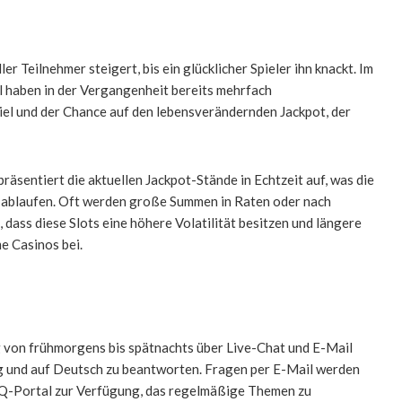
r Teilnehmer steigert, bis ein glücklicher Spieler ihn knackt. Im
l haben in der Vergangenheit bereits mehrfach
iel und der Chance auf den lebensverändernden Jackpot, der
räsentiert die aktuellen Jackpot-Stände in Echtzeit auf, was die
r ablaufen. Oft werden große Summen in Raten oder nach
 dass diese Slots eine höhere Volatilität besitzen und längere
e Casinos bei.
ag von frühmorgens bis spätnachts über Live-Chat und E-Mail
ndig und auf Deutsch zu beantworten. Fragen per E-Mail werden
FAQ-Portal zur Verfügung, das regelmäßige Themen zu