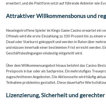
erweitert, und die Plattform setzt auf führende Anbieter wie Ev
Attraktiver Willkommensbonus und re
Neueingetroffene Spieler im Kings Game Casino erwartet ein ve
Oftmals wird die erste Einzahlung zu 100 Prozent bis zu einem v
Dead oder Starburst gekoppelt und werden in Raten über mehre
und müssen innerhalb einer bestimmten Frist erreicht werden. Ein
Geschäftsbedingungen eindeutig mitgeteilt wird.
Über dem Willkommensangebot hinaus belohnt das Casino Bestan
Preispools in bar oder als Sachpreise. Ein mehrstufiges Treuep
zugeschnittenen Angeboten. Die Aktionsseite wird häufig aktual
Teilnahme problemlos gestaltet. Diese dauerhafte Wertschätzu
Lizenzierung, Sicherheit und gerechter 