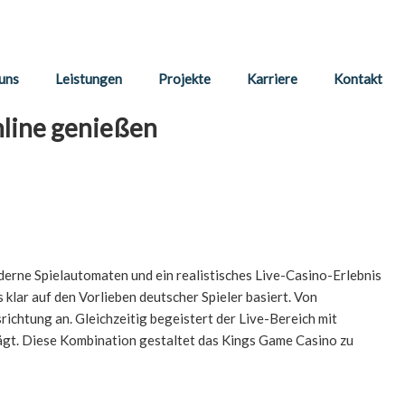
uns
Leistungen
Projekte
Karriere
Kontakt
nline genießen
moderne Spielautomaten und ein realistisches Live-Casino-Erlebnis
lar auf den Vorlieben deutscher Spieler basiert. Von
ichtung an. Gleichzeitig begeistert der Live-Bereich mit
trägt. Diese Kombination gestaltet das Kings Game Casino zu