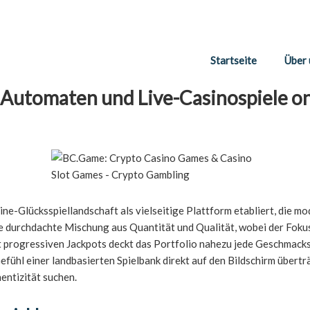
Startseite
Über 
 Automaten und Live-Casinospiele o
line-Glücksspiellandschaft als vielseitige Plattform etabliert, die 
 durchdachte Mischung aus Quantität und Qualität, wobei der Fokus k
t progressiven Jackpots deckt das Portfolio nahezu jede Geschmacksr
efühl einer landbasierten Spielbank direkt auf den Bildschirm über
hentizität suchen.