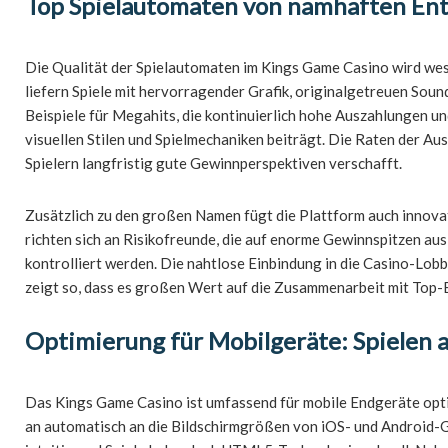
Top Spielautomaten von namhaften Ent
Die Qualität der Spielautomaten im Kings Game Casino wird wese
liefern Spiele mit hervorragender Grafik, originalgetreuen Sou
Beispiele für Megahits, die kontinuierlich hohe Auszahlungen un
visuellen Stilen und Spielmechaniken beiträgt. Die Raten der Au
Spielern langfristig gute Gewinnperspektiven verschafft.
Zusätzlich zu den großen Namen fügt die Plattform auch innovat
richten sich an Risikofreunde, die auf enorme Gewinnspitzen au
kontrolliert werden. Die nahtlose Einbindung in die Casino-Lobby
zeigt so, dass es großen Wert auf die Zusammenarbeit mit Top-
Optimierung für Mobilgeräte: Spielen 
Das Kings Game Casino ist umfassend für mobile Endgeräte opt
an automatisch an die Bildschirmgrößen von iOS- und Android-Ge