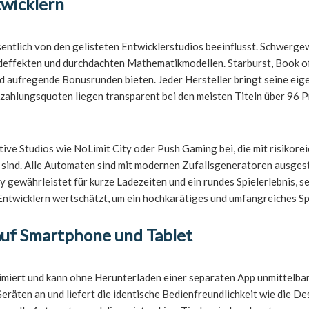
wicklern
ntlich von den gelisteten Entwicklerstudios beeinflusst. Schwerge
ndeffekten und durchdachten Mathematikmodellen. Starburst, Book of
d aufregende Bonusrunden bieten. Jeder Hersteller bringt seine eig
szahlungsquoten liegen transparent bei den meisten Titeln über 96 
ive Studios wie NoLimit City oder Push Gaming bei, die mit risikore
s sind. Alle Automaten sind mit modernen Zufallsgeneratoren ausges
 gewährleistet für kurze Ladezeiten und ein rundes Spielerlebnis, s
Entwicklern wertschätzt, um ein hochkarätiges und umfangreiches Sp
auf Smartphone und Tablet
imiert und kann ohne Herunterladen einer separaten App unmittelba
räten an und liefert die identische Bedienfreundlichkeit wie die D