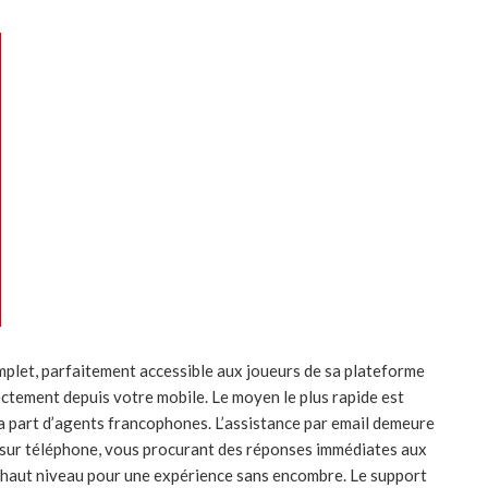
omplet, parfaitement accessible aux joueurs de sa plateforme
ectement depuis votre mobile. Le moyen le plus rapide est
la part d’agents francophones. L’assistance par email demeure
n sur téléphone, vous procurant des réponses immédiates aux
e haut niveau pour une expérience sans encombre. Le support