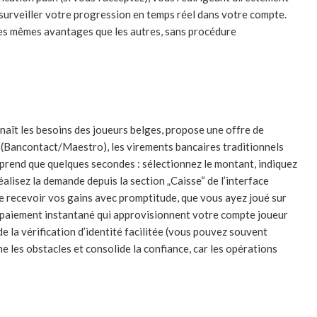
 surveiller votre progression en temps réel dans votre compte.
 des mêmes avantages que les autres, sans procédure
nnaît les besoins des joueurs belges, propose une offre de
t (Bancontact/Maestro), les virements bancaires traditionnels
 prend que quelques secondes : sélectionnez le montant, indiquez
éalisez la demande depuis la section „Caisse“ de l’interface
 de recevoir vos gains avec promptitude, que vous ayez joué sur
de paiement instantané qui approvisionnent votre compte joueur
de la vérification d’identité facilitée (vous pouvez souvent
 les obstacles et consolide la confiance, car les opérations